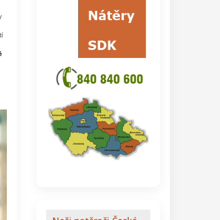
y
í
é
s