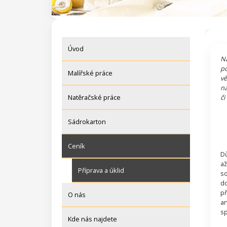
Úvod
Na
po
Malířské práce
vě
na
Natěračské práce
či
Sádrokarton
Ceník
Dů
až
Příprava a úklid
so
do
př
O nás
an
sp
Kde nás najdete