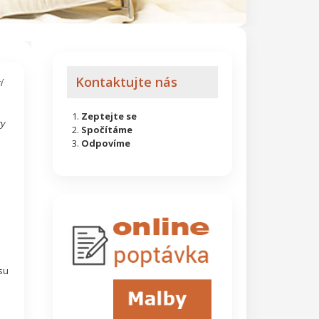
Kontaktujte nás
í
Zeptejte se
y
Spočítáme
Odpovíme
t
u
su