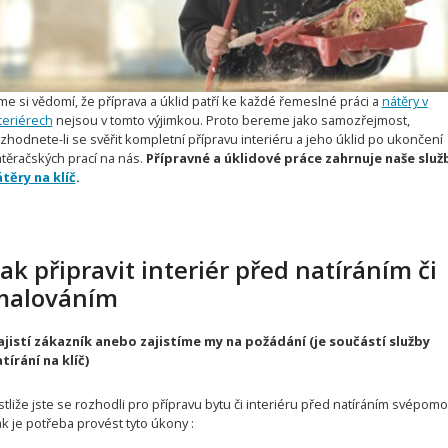
me si vědomí, že příprava a úklid patří ke každé řemeslné práci a
nátěry v
teriérech
nejsou v tomto výjimkou. Proto bereme jako samozřejmost,
zhodnete-li se svěřit kompletní přípravu interiéru a jeho úklid po ukončení
těračských prací na nás.
Přípravné a úklidové práce zahrnuje naše služ
těry na klíč
.
ak připravit interiér před natíráním či
malováním
jistí zákazník anebo zajistíme my na požádání (je součástí služby
tírání na klíč)
stliže jste se rozhodli pro přípravu bytu či interiéru před natíráním svépomoc
k je potřeba provést tyto úkony :