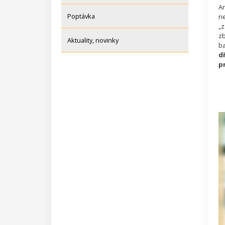
A
Poptávka
ne
„z
zb
Aktuality, novinky
ba
dř
pr