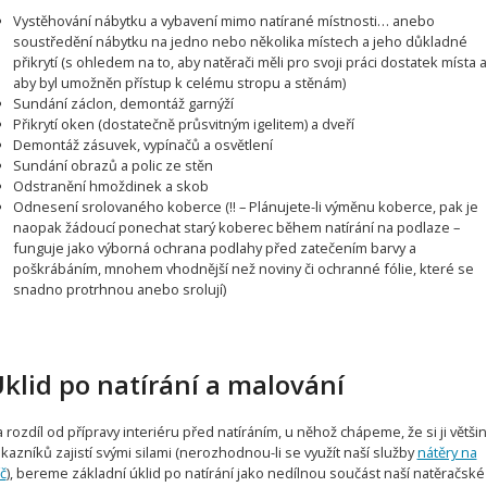
Vystěhování nábytku a vybavení mimo natírané místnosti… anebo
soustředění nábytku na jedno nebo několika místech a jeho důkladné
přikrytí (s ohledem na to, aby natěrači měli pro svoji práci dostatek místa 
aby byl umožněn přístup k celému stropu a stěnám)
Sundání záclon, demontáž garnýží
Přikrytí oken (dostatečně průsvitným igelitem) a dveří
Demontáž zásuvek, vypínačů a osvětlení
Sundání obrazů a polic ze stěn
Odstranění hmoždinek a skob
Odnesení srolovaného koberce (!! – Plánujete-li výměnu koberce, pak je
naopak žádoucí ponechat starý koberec během natírání na podlaze –
funguje jako výborná ochrana podlahy před zatečením barvy a
poškrábáním, mnohem vhodnější než noviny či ochranné fólie, které se
snadno protrhnou anebo srolují)
klid po natírání a malování
 rozdíl od přípravy interiéru před natíráním, u něhož chápeme, že si ji větši
kazníků zajistí svými silami (nerozhodnou-li se využít naší služby
nátěry na
íč
), bereme základní úklid po natírání jako nedílnou součást naší natěračské