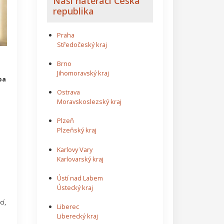
Naši natěrači Česká
republika
Praha
Středočeský kraj
Brno
Jihomoravský kraj
ba
Ostrava
Moravskoslezský kraj
Plzeň
Plzeňský kraj
Karlovy Vary
Karlovarský kraj
Ústí nad Labem
Ústecký kraj
í,
Liberec
Liberecký kraj