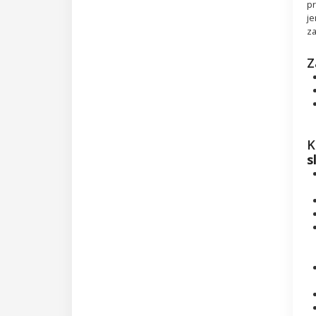
pr
je
za
Z
K
s