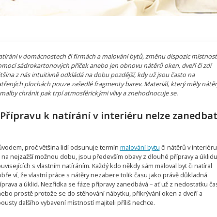
tírání v domácnostech či firmách a malování bytů, změnu dispozic místnost
mocí sádrokartonových příček anebo jen obnovu nátěrů oken, dveří či zdí
tšina z nás intuitivně odkládá na dobu pozdější, kdy už jsou často na
třených plochách pouze zašedlé fragmenty barev. Materiál, který měly nátěr
 malby chránit pak trpí atmosférickými vlivy a znehodnocuje se.
Přípravu k natírání v interiéru nelze zanedba
vodem, proč většina lidí odsunuje termín
malování bytu
či nátěrů v interiéru
 na nejzažší možnou dobu, jsou především obavy z dlouhé přípravy a úklid
uvisejících s vlastním natíráním. Každý kdo někdy sám maloval byt či natíral
bře ví, že vlastní práce s nátěry nezabere tolik času jako právě důkladná
íprava a úklid. Nezřídka se fáze přípravy zanedbává – ať už z nedostatku ča
ebo prostě protože se do stěhování nábytku, přikrývání oken a dveří a
ousty dalšího vybavení místností majiteli příliš nechce.