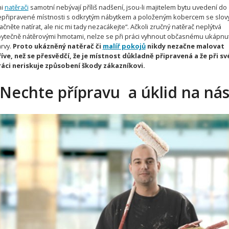
ni
natěrači
samotní nebývají příliš nadšení, jsou-li majitelem bytu uvedení do
připravené místnosti s odkrytým nábytkem a položeným kobercem se slov
ačněte natírat, ale nic mi tady nezacákejte“. Ačkoli zručný natěrač neplýtvá
ytečně nátěrovými hmotami, nelze se při práci vyhnout občasnému ukápnut
rvy.
Proto ukázněný natěrač či
malíř pokojů
nikdy nezačne malovat
íve, než se přesvědčí, že je místnost důkladně připravená a že při sv
áci neriskuje způsobení škody zákazníkovi.
Nechte přípravu a úklid na ná