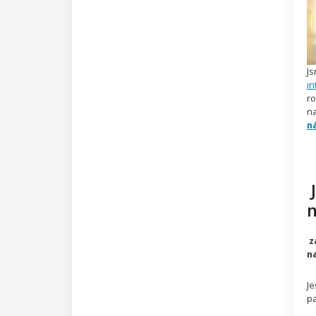
Js
in
ro
na
ná
J
za
na
Je
pa