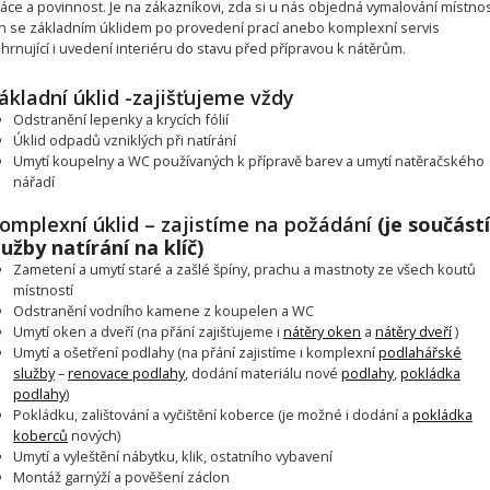
áce a povinnost. Je na zákazníkovi, zda si u nás objedná vymalování místnos
n se základním úklidem po provedení prací anebo komplexní servis
hrnující i uvedení interiéru do stavu před přípravou k nátěrům.
ákladní úklid -zajišťujeme vždy
Odstranění lepenky a krycích fólií
Úklid odpadů vzniklých při natírání
Umytí koupelny a WC používaných k přípravě barev a umytí natěračského
nářadí
omplexní úklid – zajistíme na požádání
(je součástí
lužby natírání na klíč)
Zametení a umytí staré a zašlé špíny, prachu a mastnoty ze všech koutů
místností
Odstranění vodního kamene z koupelen a WC
Umytí oken a dveří (na přání zajišťujeme i
nátěry oken
a
nátěry dveří
)
Umytí a ošetření podlahy (na přání zajistíme i komplexní
podlahářské
služby
–
renovace podlahy
, dodání materiálu nové
podlahy
,
pokládka
podlahy
)
Pokládku, zalištování a vyčištění koberce (je možné i dodání a
pokládka
koberců
nových)
Umytí a vyleštění nábytku, klik, ostatního vybavení
Montáž garnýží a pověšení záclon