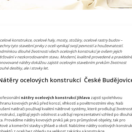
elové konstrukce, ocelové haly, mosty, stožáry, ocelové rastry budov –
echny tyto stavební prvky z oceli vynikají svojí pevností a houževnatostí.
dmínkou dlouhé životnosti všech ocelových konstrukcí je ovšem jejich
ržování v nezkorodovaném stavu. Moderní, kvalitně provedené a pravideln
novované nátěry dokážou zajistit ocelovým stavebním prvkům životnost
ouhé desítky, ale i stovky let.
Nátěry ocelových konstrukcí České Budějovic
ofesionální
nátěry ocelových konstrukcí Jihlava
zajistí spolehlivou
hranu kovových prvků před korozí, vlhkostí a povětrnostními vlivy. Naši
ušení natěrači používají kvalitní nátěrové systémy, které prodlužují životnos
nstrukcí, zajišťují jejich odolnost a udržují reprezentativní vzhled po dlouhá
ta. Provádíme nátěry kovových prvků jak pro průmyslové objekty, tak pro
tové a komerční stavby v Jihlavě a okolí. Nabízíme nátěry ocelových konstruk
objektů z oceli bez ohledu na velikost zakázky a konstrukce.