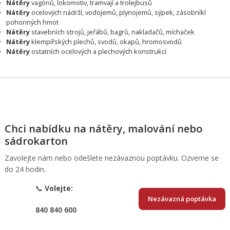
Nátěry
vagónů, lokomotiv, tramvají a trolejbusů
Nátěry
ocelových nádrží, vodojemů, plynojemů, sýpek, zásobníkl
pohonných hmot
Nátěry
stavebních strojů, jeřábů, bagrů, nakladačů, míchaček
Nátěry
klempířských plechů, svodů, okapů, hromosvodů
Nátěry
ostatních ocelových a plechových konstrukcí
Chci nabídku na nátěry, malování nebo
sádrokarton
Zavolejte nám nebo odešlete nezávaznou poptávku. Ozveme se
do 24 hodin.
📞
Volejte:
Nezávazná poptávka
840 840 600