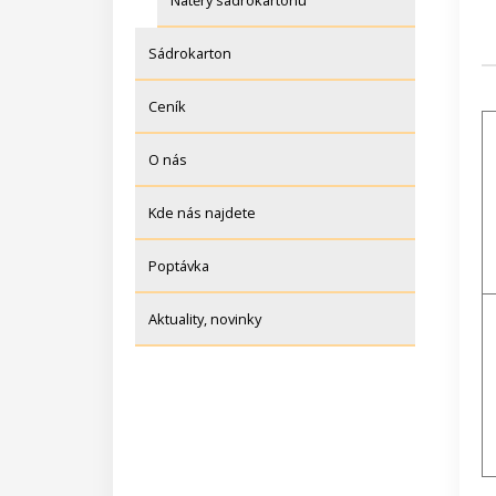
Nátěry sádrokartonu
Sádrokarton
Ceník
O nás
Kde nás najdete
Poptávka
Aktuality, novinky