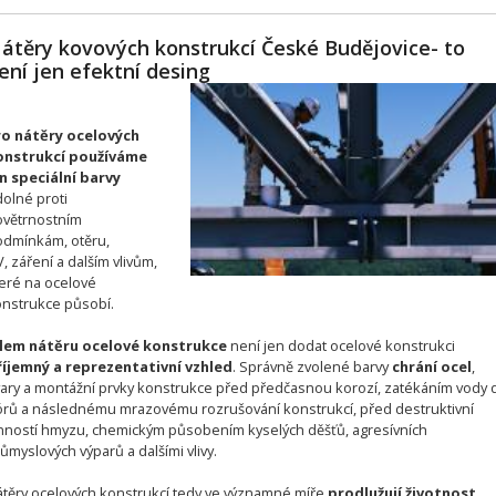
átěry kovových konstrukcí České Budějovice- to
ení jen efektní desing
ro nátěry ocelových
onstrukcí používáme
n speciální barvy
olné proti
větrnostním
dmínkám, otěru,
, záření a dalším vlivům,
eré na ocelové
nstrukce působí.
ílem nátěru ocelové konstrukce
není jen dodat ocelové konstrukci
říjemný a reprezentativní vzhled
. Správně zvolené barvy
chrání ocel
,
ary a montážní prvky konstrukce před předčasnou korozí, zatékáním vody 
rů a následnému mrazovému rozrušování konstrukcí, před destruktivní
nností hmyzu, chemickým působením kyselých děšťů, agresívních
ůmyslových výparů a dalšími vlivy.
těry ocelových konstrukcí tedy ve významné míře
prodlužují životnost