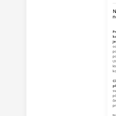
N
n
P
k
je
od
po
po
UV
kt
ko
C
p
sv
pó
či
pr
Ná