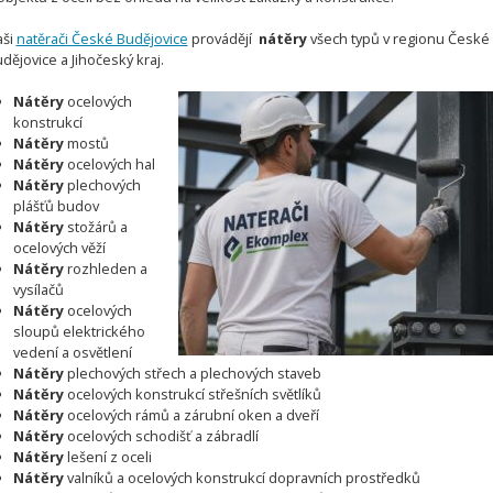
aši
natěrači České Budějovice
provádějí
nátěry
všech typů v regionu České
dějovice a Jihočeský kraj.
Nátěry
ocelových
konstrukcí
Nátěry
mostů
Nátěry
ocelových hal
Nátěry
plechových
plášťů budov
Nátěry
stožárů a
ocelových věží
Nátěry
rozhleden a
vysílačů
Nátěry
ocelových
sloupů elektrického
vedení a osvětlení
Nátěry
plechových střech a plechových staveb
Nátěry
ocelových konstrukcí střešních světlíků
Nátěry
ocelových rámů a zárubní oken a dveří
Nátěry
ocelových schodišť a zábradlí
Nátěry
lešení z oceli
Nátěry
valníků a ocelových konstrukcí dopravních prostředků