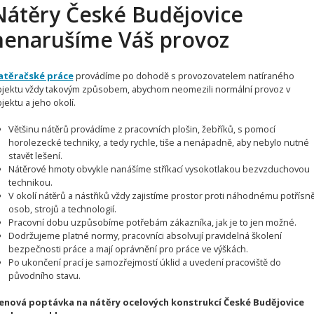
Nátěry České Budějovice
nenarušíme Váš provoz
atěračské práce
provádíme po dohodě s provozovatelem natíraného
jektu vždy takovým způsobem, abychom neomezili normální provoz v
jektu a jeho okolí.
Většinu nátěrů provádíme z pracovních plošin, žebříků, s pomocí
horolezecké techniky, a tedy rychle, tiše a nenápadně, aby nebylo nutné
stavět lešení.
Nátěrové hmoty obvykle nanášíme stříkací vysokotlakou bezvzduchovou
technikou.
V okolí nátěrů a nástřiků vždy zajistíme prostor proti náhodnému potřísn
osob, strojů a technologií.
Pracovní dobu uzpůsobíme potřebám zákazníka, jak je to jen možné.
Dodržujeme platné normy, pracovníci absolvují pravidelná školení
bezpečnosti práce a mají oprávnění pro práce ve výškách.
Po ukončení prací je samozřejmostí úklid a uvedení pracoviště do
původního stavu.
enová poptávka na nátěry ocelových konstrukcí České Budějovice