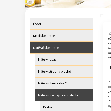
Úvod
Oc
Malířské práce
vš
Po
Natěračské práce
ud
ob
dl
Nátěry fasád
Nátěry střech a plechů
Pr
Nátěry oken a dveří
oc
zk
Nátěry ocelových konstrukcí
ko
lé
by
Praha
a 