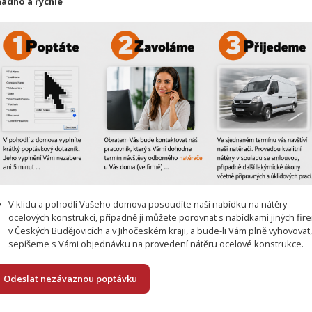
nadno a rychle
V klidu a pohodlí Vašeho domova posoudíte naši nabídku na nátěry
ocelových konstrukcí, případně ji můžete porovnat s nabídkami jiných fir
v Českých Budějovicích a v Jihočeském kraji, a bude-li Vám plně vyhovovat
sepíšeme s Vámi objednávku na provedení nátěru ocelové konstrukce.
Odeslat nezávaznou poptávku