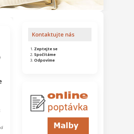
Kontaktujte nás
Zeptejte se
Spočítáme
ě
Odpovíme
e
t
cí