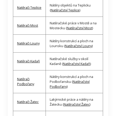
Nátěry objektů na Teplicku
Natěrači Teplice
(
Natěračství Teplice
)
Natěračské práce v Mostě a na
Natěrači Most
Mostecku (
Natěračství Most
)
Nátěry konstrukcí a ploch na
Natěrači Louny
Lounsku (
Natěračství Louny
)
Natěračské služby v okolí
Natěrači Kadaň
Kadaně (
Natěračství Kadaň
)
Nátěry konstrukcí a ploch na
Natěrači
Podbořansku (
Natěračství
Podbořany
Podbořany
)
Lakýrnické práce a nátěry na
Natěrači Žatec
Žatecku (
Natěračství Žatec
)