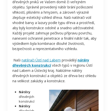
dřevěných prvků ve Vašem domě či veřejném
objektu. Správně provedený nátěr brání poškození
vlhkostí, plísněmi a hmyzem, a zároveň výrazně
zlepšuje estetický vzhled dřeva. Naši natěrači volí
vhodné barvy a lazury podle typu dřeva a prostředí,
aby byly konstrukce odolné a snadno udržovatelné.
Každý projekt zahrnuje pečlivou přípravu povrchu,
nanesení ochranné penetrace a finální nátěr tak, aby
výsledkem byla kombinace dlouhé životnosti,
bezpečnosti a reprezentativního vzhledu.
Naši
natěrači Ústí nad Labem
provádějí
nátěry
dřevěných konstrukcí
všech typů v regionu Ústí
nad Labem a Ústecký kraj. Nabízíme nátěry
dřevěných konstrukcí a objektů ze dřeva bez ohledu
na velikost zakázky a konstrukce.
Nátěry
dřevěných
konstrukcí
Nátěry
dřevěných