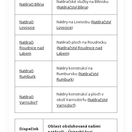
Natěračské služby na Bílinsku
Natěrači Bílina
(
Natěračství Bílina
)
Natěrači
Nátěry na Lovisicku (
Natěračství
Lovosice
Lovosice
)
Natěrači
Natěrači ploch na Roudnicku
Roudnice nad
(
Natěračství Roudnice nad
Labem
Labem
)
Nátěry konstrukcí na
Natěrači
Rumbursku (
Natěračství
Rumburk
Rumburk
)
Nátěry konstrukcí a ploch v
Natěrači
okolí Varnsdorfu (
Natěračství
Varnsdorf
Varnsdorf
)
Oblast obsluhovaná našimi
Dispečink
natěrači – Ústecký kraj