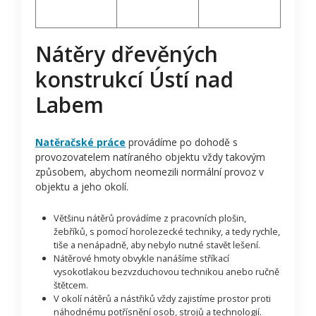
Nátěry dřevěných
konstrukcí Ústí nad
Labem
Natěračské práce
provádíme po dohodě s
provozovatelem natíraného objektu vždy takovým
způsobem, abychom neomezili normální provoz v
objektu a jeho okolí.
Většinu nátěrů provádíme z pracovních plošin,
žebříků, s pomocí horolezecké techniky, a tedy rychle,
tiše a nenápadně, aby nebylo nutné stavět lešení.
Nátěrové hmoty obvykle nanášíme stříkací
vysokotlakou bezvzduchovou technikou anebo ručně
štětcem.
V okolí nátěrů a nástřiků vždy zajistíme prostor proti
náhodnému potřísnění osob, strojů a technologií.