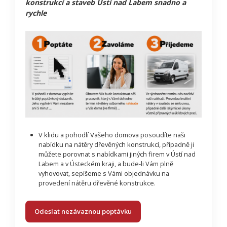
konstrukcí a staveb Ústí nad Labem snadno a
rychle
V klidu a pohodlí Vašeho domova posoudíte naši
nabídku na nátěry dřevěných konstrukcí, případně ji
můžete porovnat s nabídkami jiných firem v Ústí nad
Labem a v Ústeckém kraji, a bude-li Vám plně
vyhovovat, sepíšeme s Vámi objednávku na
provedení nátěru dřevěné konstrukce.
Odeslat nezávaznou poptávku