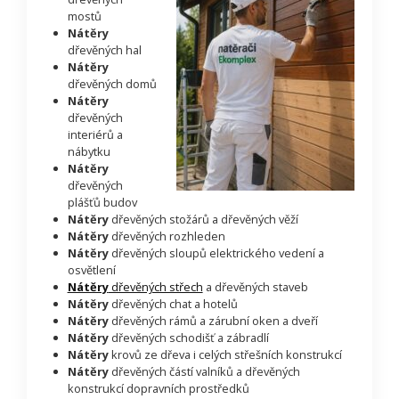
mostů
Nátěry
dřevěných hal
Nátěry
dřevěných domů
Nátěry
dřevěných
interiérů a
nábytku
Nátěry
dřevěných
plášťů budov
Nátěry
dřevěných stožárů a dřevěných věží
Nátěry
dřevěných rozhleden
Nátěry
dřevěných sloupů elektrického vedení a
osvětlení
Nátěry
dřevěných střech
a dřevěných staveb
Nátěry
dřevěných chat a hotelů
Nátěry
dřevěných rámů a zárubní oken a dveří
Nátěry
dřevěných schodišť a zábradlí
Nátěry
krovů ze dřeva i celých střešních konstrukcí
Nátěry
dřevěných částí valníků a dřevěných
konstrukcí dopravních prostředků