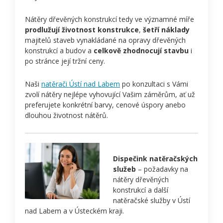
Nátěry dřevěných konstrukcí tedy ve významné míře
prodlužují životnost konstrukce
,
šetří náklady
majitelů staveb vynakládané na opravy dřevěných
konstrukcí a budov a
celkově zhodnocují stavbu
i
po stránce její tržní ceny.
Naši
natěrači Ústí nad Labem
po konzultaci s Vámi
zvolí nátěry nejlépe vyhovující Vašim záměrům, ať už
preferujete konkrétní barvy, cenové úspory anebo
dlouhou životnost nátěrů.
Dispečink natěračských
služeb
– požadavky na
nátěry dřevěných
konstrukcí a další
natěračské služby v Ústí
nad Labem a v Ústeckém kraji.