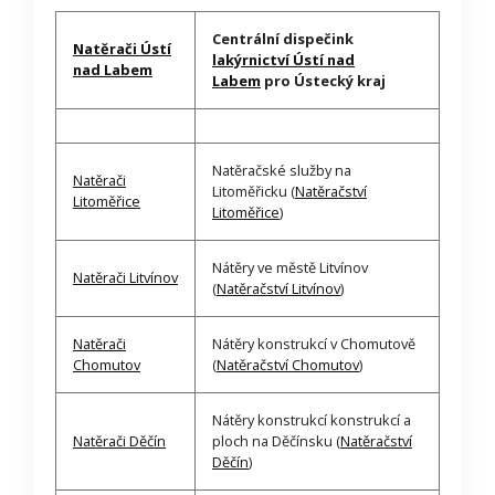
Centrální dispečink
Natěrači Ústí
lakýrnictví Ústí nad
nad Labem
Labem
pro Ústecký kraj
Natěračské služby na
Natěrači
Litoměřicku (
Natěračství
Litoměřice
Litoměřice
)
Nátěry ve městě Litvínov
Natěrači Litvínov
(
Natěračství Litvínov
)
Natěrači
Nátěry konstrukcí v Chomutově
Chomutov
(
Natěračství Chomutov
)
Nátěry konstrukcí konstrukcí a
Natěrači Děčín
ploch na Děčínsku (
Natěračství
Děčín
)