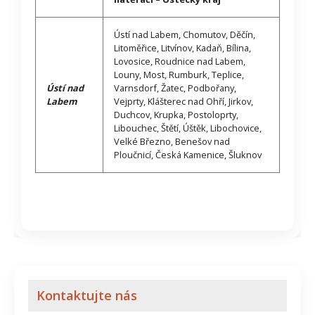
Ústí nad Labem, Chomutov, Děčín,
Litoměřice, Litvínov, Kadaň, Bílina,
Lovosice, Roudnice nad Labem,
Louny, Most, Rumburk, Teplice,
Ústí nad
Varnsdorf, Žatec, Podbořany,
Labem
Vejprty, Klášterec nad Ohří, Jirkov,
Duchcov, Krupka, Postoloprty,
Libouchec, Štětí, Úštěk, Libochovice,
Velké Březno, Benešov nad
Ploučnicí, Česká Kamenice, Šluknov
Kontaktujte nás