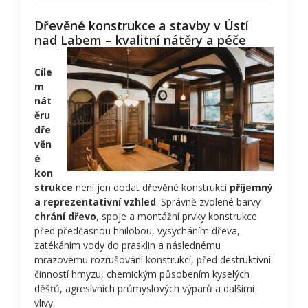
Dřevěné konstrukce a stavby v Ústí
nad Labem – kvalitní nátěry a péče
Cíle
m
nát
ěru
dře
věn
é
kon
strukce
není jen dodat dřevěné konstrukci
příjemný
a reprezentativní vzhled
. Správně zvolené barvy
chrání dřevo
, spoje a montážní prvky konstrukce
před předčasnou hnilobou, vysycháním dřeva,
zatékáním vody do prasklin a následnému
mrazovému rozrušování konstrukcí, před destruktivní
činností hmyzu, chemickým působením kyselých
děšťů, agresívních průmyslových výparů a dalšími
vlivy.