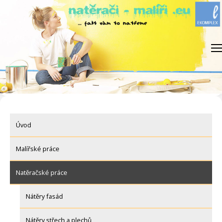
Skip
to
content
Úvod
Malířské práce
Natěračské práce
Nátěry fasád
Nátěry střech a plechů