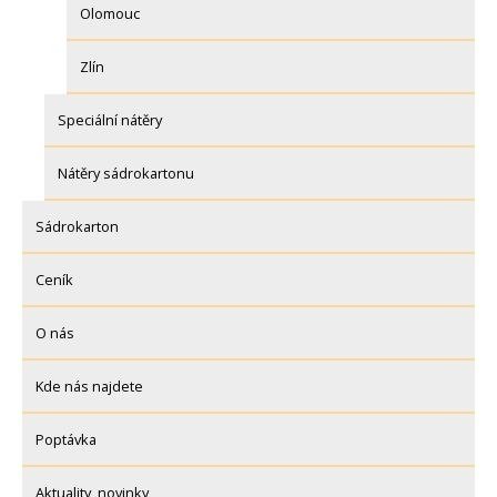
Olomouc
Zlín
Speciální nátěry
Nátěry sádrokartonu
Sádrokarton
Ceník
O nás
Kde nás najdete
Poptávka
Aktuality, novinky