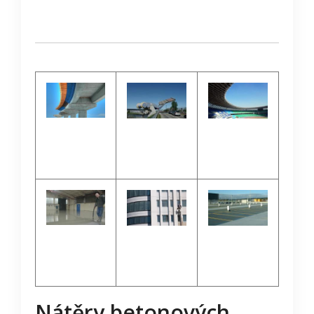
Nátěry betonových