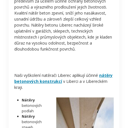
především za účelem účinné ochrany betonových
povrchů a výrazného prodloužení jejich životnosti.
Kvalitní nátěr beton zpevní, sníží jeho nasákavost,
usnadní údržbu a zároveň zlepší celkový vzhled
povrchu. Nátěry betonu Liberec nacházejí široké
uplatnění v garážích, sklepech, technických
místnostech i průmyslových objektech, kde je kladen
důraz na vysokou odolnost, bezpečnost a
dlouhodobou funkčnost povrchů.
Naši vyškolení natěrači Liberec aplikují účinné
nátěry
betonových konstrukcí
v Liberci a v Libereckém
kraji.
Nátěry
betonových
podlah
Nátěry
betonových
staveb