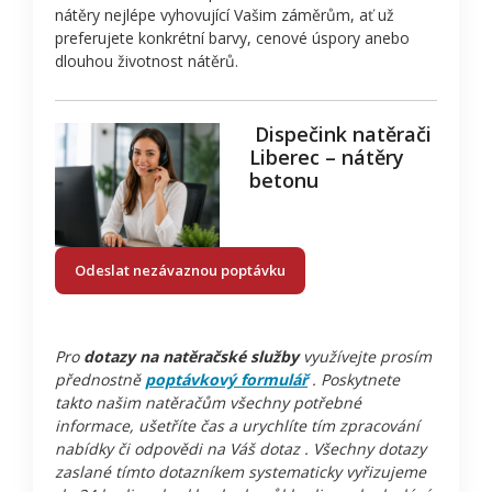
nátěry nejlépe vyhovující Vašim záměrům, ať už
preferujete konkrétní barvy, cenové úspory anebo
dlouhou životnost nátěrů.
Dispečink natěrači
Liberec – nátěry
betonu
Odeslat nezávaznou poptávku
Pro
dotazy na natěračské služby
využívejte prosím
přednostně
poptávkový formulář
. Poskytnete
takto našim natěračům všechny potřebné
informace, ušetříte čas a urychlíte tím zpracování
nabídky či odpovědi na Váš dotaz . Všechny dotazy
zaslané tímto dotazníkem systematicky vyřizujeme