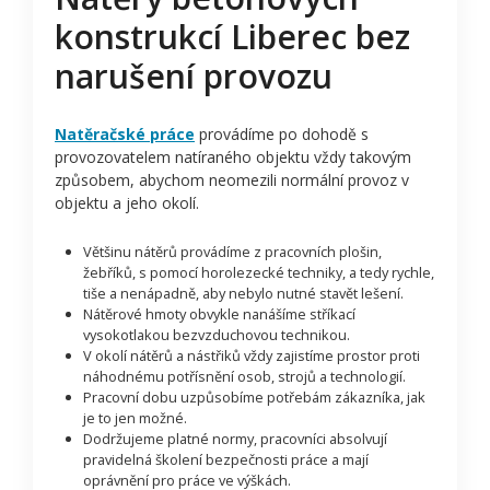
konstrukcí Liberec bez
narušení provozu
Natěračské práce
provádíme po dohodě s
provozovatelem natíraného objektu vždy takovým
způsobem, abychom neomezili normální provoz v
objektu a jeho okolí.
Většinu nátěrů provádíme z pracovních plošin,
žebříků, s pomocí horolezecké techniky, a tedy rychle,
tiše a nenápadně, aby nebylo nutné stavět lešení.
Nátěrové hmoty obvykle nanášíme stříkací
vysokotlakou bezvzduchovou technikou.
V okolí nátěrů a nástřiků vždy zajistíme prostor proti
náhodnému potřísnění osob, strojů a technologií.
Pracovní dobu uzpůsobíme potřebám zákazníka, jak
je to jen možné.
Dodržujeme platné normy, pracovníci absolvují
pravidelná školení bezpečnosti práce a mají
oprávnění pro práce ve výškách.