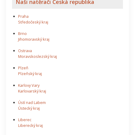
Naši natěrači Česká republika
Praha
Středočeský kraj
Brno
Jihomoravský kraj
Ostrava
Moravskoslezský kraj
Plzeň
Plzeňský kraj
Karlovy Vary
Karlovarský kraj
Ústí nad Labem
Ústecký kraj
Liberec
Liberecký kraj