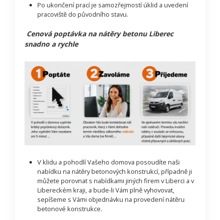
Po ukončení prací je samozřejmostí úklid a uvedení
pracoviště do původního stavu.
Cenová poptávka na nátěry betonu Liberec
snadno a rychle
V klidu a pohodlí Vašeho domova posoudíte naši
nabídku na nátěry betonových konstrukcí, případně ji
můžete porovnat s nabídkami jiných firem v Liberci a v
Libereckém kraji, a bude-li Vám plně vyhovovat,
sepíšeme s Vámi objednávku na provedení nátěru
betonové konstrukce.