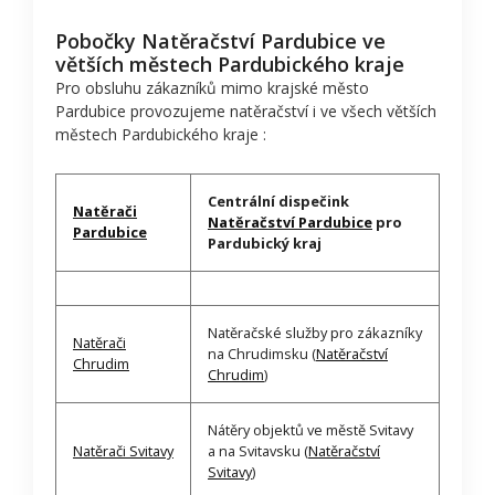
Pobočky Natěračství Pardubice ve
větších městech Pardubického kraje
Pro obsluhu zákazníků mimo krajské město
Pardubice provozujeme natěračství i ve všech větších
městech Pardubického kraje :
Centrální dispečink
Natěrači
Natěračství Pardubice
pro
Pardubice
Pardubický kraj
Natěračské služby pro zákazníky
Natěrači
na Chrudimsku (
Natěračství
Chrudim
Chrudim
)
Nátěry objektů ve městě Svitavy
Natěrači Svitavy
a na Svitavsku (
Natěračství
Svitavy
)