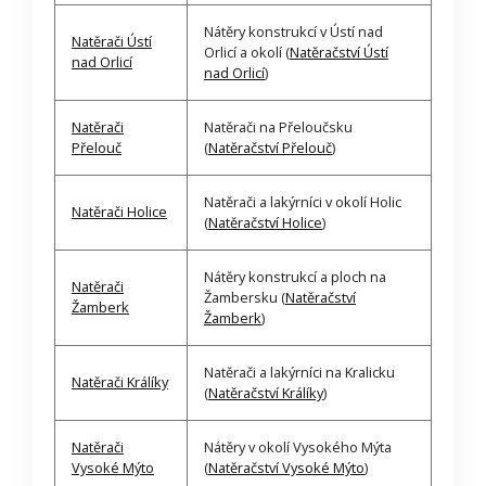
Nátěry konstrukcí v Ústí nad
Natěrači Ústí
Orlicí a okolí (
Natěračství Ústí
nad Orlicí
nad Orlicí
)
Natěrači
Natěrači na Přeloučsku
Přelouč
(
Natěračství Přelouč
)
Natěrači a lakýrníci v okolí Holic
Natěrači Holice
(
Natěračství Holice
)
Nátěry konstrukcí a ploch na
Natěrači
Žambersku (
Natěračství
Žamberk
Žamberk
)
Natěrači a lakýrníci na Kralicku
Natěrači Králíky
(
Natěračství Králíky
)
Natěrači
Nátěry v okolí Vysokého Mýta
Vysoké Mýto
(
Natěračství Vysoké Mýto
)