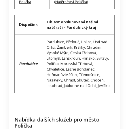
Polička
(
Natěračství Polička
)
Oblast obsluhovaná našimi
Dispečink
natěrači – Pardubický kraj
Pardubice, Přelouč, Holice, Ústí nad
Orlicí, Žamberk, Králíky, Chrudim,
Vysoké Mýto, Česká Třebová,
Litomyšl, Lanškroun, Hlinsko, Svitavy,
Pardubice
Polička, Moravská Třebová,
Chvaletice, Lázně Bohdaneč,
Heřmanův Měštec, Třemošnice,
Nasavrky, Chrast, Skuteč, Choceň,
Letohrad, Jablonné nad Orlicí, Jevíčko
Nabídka dalších služeb pro město
Polička