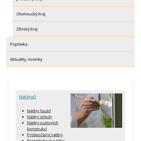
Olomoucký kraj
Zlínský kraj
Poptávka
Aktuality, novinky
Natěrači
Nátěry fasád
Nátěry střech
Nátěry ocelových
konstrukcí
Protipožární nátěry
Protiplísňové nátěry