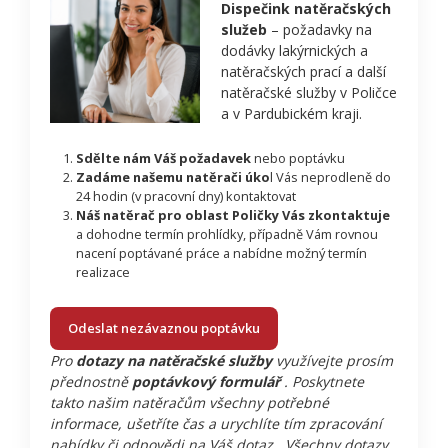
Dispečink natěračských
služeb
– požadavky na
dodávky lakýrnických a
natěračských prací a další
natěračské služby v Poličce
a v Pardubickém kraji.
Sdělte nám Váš požadavek
nebo poptávku
Zadáme našemu natěrači úko
l Vás neprodleně do
24 hodin (v pracovní dny) kontaktovat
Náš natěrač pro oblast Poličky Vás zkontaktuje
a dohodne termín prohlídky, případně Vám rovnou
nacení poptávané práce a nabídne možný termín
realizace
Odeslat nezávaznou poptávku
Pro
dotazy na natěračské služby
využívejte prosím
přednostně
poptávkový formulář
. Poskytnete
takto našim natěračům všechny potřebné
informace, ušetříte čas a urychlíte tím zpracování
nabídky či odpovědi na Váš dotaz . Všechny dotazy