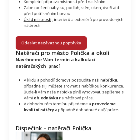
Kompletní příprava místností před natíráním
Zabezpečení nábytku, podlah, stěn, oken, dveří atd
před potřísněním barvou
Úklid místností
, interiérů a exteriérů po provedených
nátěrech
Odeslat nezávaznou poptávku
Natěrači pro město Polička a okolí
Navrhneme Vám termín a kalkulaci
natěračských prací
V klidu a pohodlí domova posoudíte naši
nabídku
,
případně si ji můžete srovnat s nabídkou konkurence.
Bude-li Vám naše nabídka plně vyhovovat, sepíšeme s
Vámi
objednávku
na nátěrové práce.
V dohodnutém termínu přijedeme a
provedeme
kvalitní nátěry
a případně dohodnuté další práce.
Dispečink – natěrači Polička