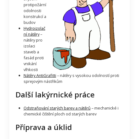
protipožární
odolnosti
konstrukcí a
budov
Hydroizolač
ní nátěry
–
nátěry pro
izolaci
staveb a
fasád proti
vnikání
vlhkosti
Nátěry AntiGrafitti
– nátěry s vysokou odolností proti
sprejovým nástřikům
Další lakýrnické práce
Odstraňování starých barev a nátěrů
– mechanické i
chemické čištění ploch od starých barev
Příprava a úklid