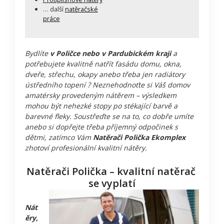
… další
natěračské
práce
Bydlíte
v Poličce nebo v Pardubickém kraji
a
potřebujete kvalitně natřít fasádu domu, okna,
dveře, střechu, okapy anebo třeba jen radiátory
ústředního topení ? Neznehodnoťte si Váš domov
amatérsky provedeným nátěrem – výsledkem
mohou být nehezké stopy po stékající barvě a
barevné fleky. Soustřeďte se na to, co dobře umíte
anebo si dopřejte třeba příjemný odpočinek s
dětmi, zatímco Vám
Natěrači Polička Ekomplex
zhotoví profesionální kvalitní nátěry.
Natěrači Polička – kvalitní natěrač
se vyplatí
Nát
ěry,