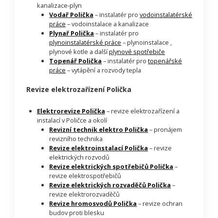
kanalizace-plyn
Vodař Polička
– instalatér pro
vodoinstalatérské
práce
– vodoinstalace a kanalizace
Plynař Polička
– instalatér pro
plynoinstalatérské práce
– plynoinstalace ,
plynové kotle a další
plynové spotřebiče
Topenář Polička
– instalatér pro
topenářské
práce
– vytápění a rozvody tepla
Revize elektrozařízení Polička
Elektrorevize Polička
– revize elektrozařízení a
instalací v Poličce a okolí
Revizní technik elektro Polička
– pronájem
revizního technika
Revize elektroinstalací Polička
– revize
elektrických rozvodů
Revize elektrických spotřebičů Polička
–
revize elektrospotřebičů
Revize elektrických rozvaděčů Polička
–
revize elektrorozvaděčů
Revize hromosvodů Polička
– revize ochran
budov proti blesku