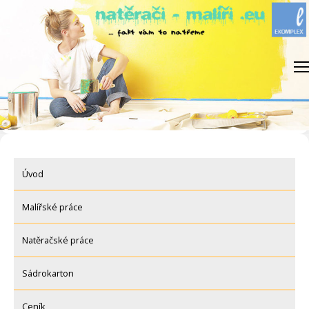
Skip
to
content
Úvod
Malířské práce
Natěračské práce
Sádrokarton
Ceník