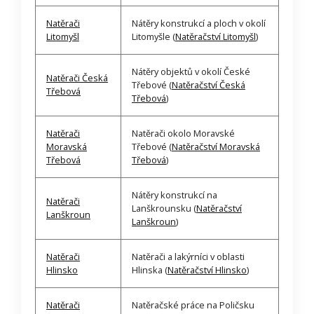
Natěrači
Nátěry konstrukcí a ploch v okolí
Litomyšl
Litomyšle (
Natěračství Litomyšl
)
Nátěry objektů v okolí České
Natěrači Česká
Třebové (
Natěračství Česká
Třebová
Třebová
)
Natěrači
Natěrači okolo Moravské
Moravská
Třebové (
Natěračství Moravská
Třebová
Třebová
)
Nátěry konstrukcí na
Natěrači
Lanškrounsku (
Natěračství
Lanškroun
Lanškroun
)
Natěrači
Natěrači a lakýrníci v oblasti
Hlinsko
Hlinska (
Natěračství Hlinsko
)
Natěrači
Natěračské práce na Poličsku