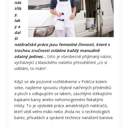
nás
třik
y,
lak
y a
dal
ší
natěračské práce jsou řemeslné činnosti, které s
trochou zručnosti zvládne každý manuálně
zdatný jedinec
…
toto je všeobecně přijímaný názor,
vycházející z klasického našeho přesvědčení „co si
udělám, to mám“.
Když se ale pozorně rozhlédneme v Poličce kolem
sebe, najdeme spoustu chybně natřených předmětů
a ploch s odlupujícím se lakem, zaschlými stékajícími
kapkami barvy anebo nehomogenními flekatými
místy. To je výsledek práce amatérských natěračů,
kteří vědí velmi málo nebo zhola nic o technologiích
barev, přísadách a správné technice nanášení barviva.