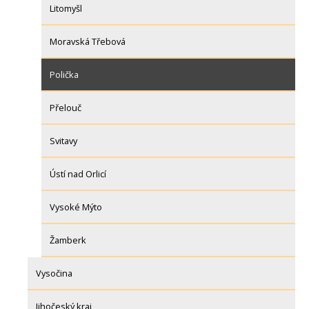
Litomyšl
Moravská Třebová
Polička
Přelouč
Svitavy
Ústí nad Orlicí
Vysoké Mýto
Žamberk
Vysočina
Jihočeský kraj