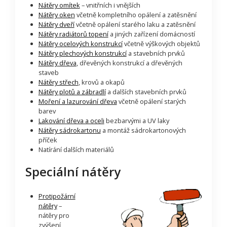
Nátěry omítek
– vnitřních i vnějších
Nátěry oken
včetně kompletního opálení a zatěsnění
Nátěry dveří
včetně opálení starého laku a zatěsnění
Nátěry radiátorů topení
a jiných zařízení domácností
Nátěry ocelových konstrukcí
včetně výškových objektů
Nátěry plechových konstrukcí
a stavebních prvků
Nátěry dřeva
, dřevěných konstrukcí a dřevěných
staveb
Nátěry střech
, krovů a okapů
Nátěry plotů a zábradlí
a dalších stavebních prvků
Moření a lazurování dřeva
včetně opálení starých
barev
Lakování dřeva a oceli
bezbarvými a UV laky
Nátěry sádrokartonu
a montáž sádrokartonových
příček
Natírání dalších materiálů
Speciální nátěry
Protipožární
nátěry
–
nátěry pro
zvýšení