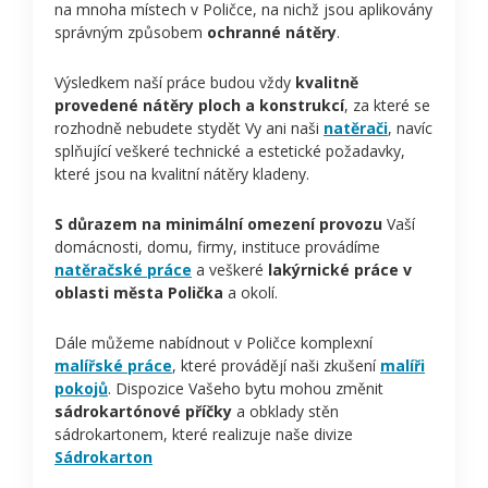
na mnoha místech v Poličce, na nichž jsou aplikovány
správným způsobem
ochranné nátěry
.
Výsledkem naší práce budou vždy
kvalitně
provedené nátěry ploch a konstrukcí
, za které se
rozhodně nebudete stydět Vy ani naši
natěrači
, navíc
splňující veškeré technické a estetické požadavky,
které jsou na kvalitní nátěry kladeny.
S důrazem na minimální omezení provozu
Vaší
domácnosti, domu, firmy, instituce provádíme
natěračské práce
a veškeré
lakýrnické práce v
oblasti města Polička
a okolí.
Dále můžeme nabídnout v Poličce komplexní
malířské práce
, které provádějí naši zkušení
malíři
pokojů
. Dispozice Vašeho bytu mohou změnit
sádrokartónové příčky
a obklady stěn
sádrokartonem, které realizuje naše divize
Sádrokarton