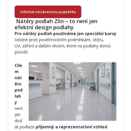
Odeslat nezávaznou poptávku
Nátěry podlah Zlín – to není jen
efektní design podlahy
Pro nátěry podlah používáme jen speciální barvy
odolné proti povětrnostním podmínkám, otěru,
UV, záření a dalším vlivům, které na podlahy domů
působí.
Cíle
m
nát
ěru
pod
lah
y
není
jen
dod
at podlaze
příjemný a reprezentativní vzhled
.