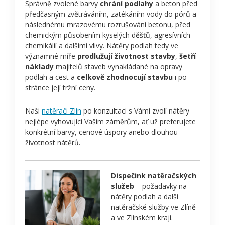
Správně zvolené barvy
chrání podlahy
a beton před
předčasným zvětráváním, zatékáním vody do pórů a
následnému mrazovému rozrušování betonu, před
chemickým působením kyselých děšťů, agresívních
chemikálií a dalšími vlivy. Nátěry podlah tedy ve
významné míře
prodlužují životnost stavby
,
šetří
náklady
majitelů staveb vynakládané na opravy
podlah a cest a
celkově zhodnocují stavbu
i po
stránce její tržní ceny.
Naši
natěrači Zlín
po konzultaci s Vámi zvolí nátěry
nejlépe vyhovující Vašim záměrům, ať už preferujete
konkrétní barvy, cenové úspory anebo dlouhou
životnost nátěrů.
Dispečink natěračských
služeb
– požadavky na
nátěry podlah a další
natěračské služby ve Zlíně
a ve Zlínském kraji.