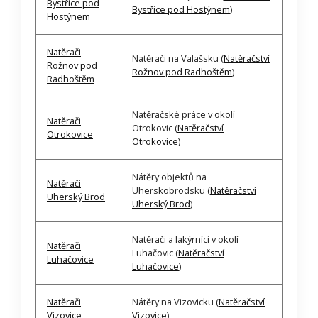
Bystřice pod
Bystřice pod Hostýnem
)
Hostýnem
Natěrači
Natěrači na Valašsku (
Natěračství
Rožnov pod
Rožnov pod Radhoštěm
)
Radhoštěm
Natěračské práce v okolí
Natěrači
Otrokovic (
Natěračství
Otrokovice
Otrokovice
)
Nátěry objektů na
Natěrači
Uherskobrodsku (
Natěračství
Uherský Brod
Uherský Brod
)
Natěrači a lakýrníci v okolí
Natěrači
Luhačovic (
Natěračství
Luhačovice
Luhačovice
)
Natěrači
Nátěry na Vizovicku (
Natěračství
Vizovice
Vizovice
)