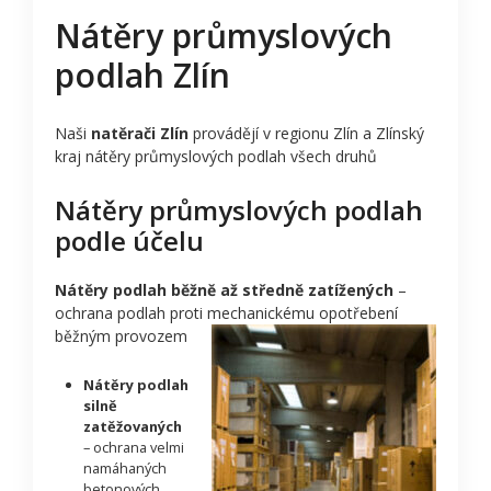
Nátěry průmyslových
podlah Zlín
Naši
natěrači Zlín
provádějí v regionu Zlín a Zlínský
kraj nátěry průmyslových podlah všech druhů
Nátěry průmyslových podlah
podle účelu
Nátěry podlah běžně až středně zatížených
–
ochrana podlah proti mechanickému opotřebení
běžným provozem
Nátěry podlah
silně
zatěžovaných
– ochrana velmi
namáhaných
betonových