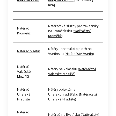
kraj
Natěračské služby pro zákazníky
Natěrači
na Kroměřížsku (
Natěračství
Kroměříž
Kroměříž
)
Nátěry konstrukcí a ploch na
Natěrači Vsetín
Vsetínsku (
Natěračství Vsetín
)
Natěrači
Nátěry na Valašsku (
Natěračství
Valašské
Valašské Meziříčí
)
Meziříčí
Natěrači
Nátěry objektů na
Uherské
Uherskohradišťsku (
Natěračství
Hradiště
Uherské Hradiště
)
Natěrači
Natěrači na Bystřicku (
Natěračství