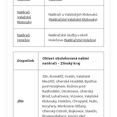
Natěrači
Natěrači u Valašských Klobouků
Valašské
(
Natěračství Valašské Klobouky
)
Klobouky
Natěrači
Natěračské služby v okolí
Holešov
Holešova (
Natěračství Holešov
)
Oblast obsluhovaná našimi
Dispečink
natěrači – Zlínský kraj
Zlín, Kroměříž, Vsetín, Valašské
Meziříčí, Uherské Hradiště, Bystřice
pod Hostýnem, Rožnov pod
Radhoštěm, Otrokovice, Uherský
Brod, Luhačovice, Vizovice, Valašské
Zlín
Klobouky, Holešov, Chropyně, Hulín,
Koryčany, Morkovice-Slížany,
Uherský Ostroh, Bojkovice, Slavičín,
Brumov-Bylnice, Horní Lideč,