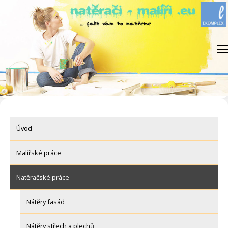
Skip
to
content
Úvod
Malířské práce
Natěračské práce
Nátěry fasád
Nátěry střech a plechů