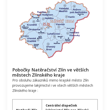
Pobočky Natěračství Zlín ve větších
městech Zlínského kraje
Pro obsluhu zákazníků mimo krajské město Zlín
provozujeme lakýrnictví i ve všech větších městech
Zlínského kraje :
Centrální dispečink
Natěrači Zlín
lakýrnictví Zlín
pro Zlínský