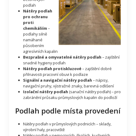
podlah
Nátěry podlah
pro ochranu
proti
chemikáliím
–
podlahy silně
namáhané
působením
agresívních kapalin
Bezprašné a omyvatelné nátěry podlah
– zajištění
snadné hygieny podlah
Nátěry podlah protiskluzové
– zajištění dobré
přilnavosti pracovní obuvi k podlaze
Signální a navigační nátěry podlah
– nápisy,
navigační pruhy, výstražné znaky, barevná odlišení
Izolační nátěry podlah
(sanační nátěry podlah) – pro
zabránění průsaku průmyslových kapalin do podloží
Podlah podle místa provedení
Nátěry podlah v průmyslových podnicích – sklady,
výrobní haly, pracoviště
Nátěry podlah v nemocnicích, školách, kuchyních,