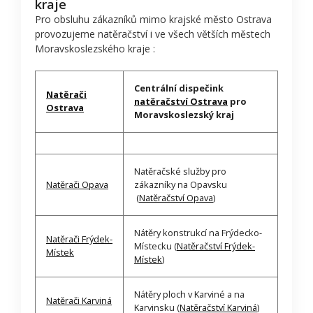
kraje
Pro obsluhu zákazníků mimo krajské město Ostrava
provozujeme natěračství i ve všech větších městech
Moravskoslezského kraje :
Centrální dispečink
Natěrači
natěračství Ostrava
pro
Ostrava
Moravskoslezský kraj
Natěračské služby pro
Natěrači Opava
zákazníky na Opavsku
(
Natěračství Opava
)
Nátěry konstrukcí na Frýdecko-
Natěrači Frýdek-
Místecku (
Natěračství Frýdek-
Místek
Místek
)
Nátěry ploch v Karviné a na
Natěrači Karviná
Karvinsku (
Natěračství Karviná
)