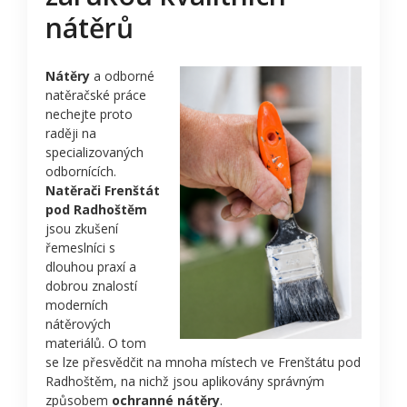
nátěrů
Nátěry
a odborné
natěračské práce
nechejte proto
raději na
specializovaných
odbornících.
Natěrači Frenštát
pod Radhoštěm
jsou zkušení
řemeslníci s
dlouhou praxí a
dobrou znalostí
moderních
nátěrových
materiálů. O tom
se lze přesvědčit na mnoha místech ve Frenštátu pod
Radhoštěm, na nichž jsou aplikovány správným
způsobem
ochranné nátěry
.