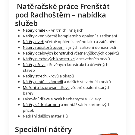
Natěračské práce Frenštát
pod Radhoštěm – nabídka
služeb
Nátěry omítek
– vnitřních i vnějších
Nátěry oken
včetně kompletního opálení a zatěsnění
Nátěry dveří
včetně opálení starého laku a zatěsnění
Nátěry radiátorů topení
a jiných zařízení domácností
Nátěry ocelových konstrukcí
včetně výškových objektů
Nátěry plechových konstrukcí
a stavebních prvků
Nátěry dřeva
, dřevěných konstrukcí a dřevěných
staveb
Nátěry střech
, krovů a okapů
Nátěry plotů a zábradlí
a dalších stavebních prvků
Moření a lazurování dřeva
včetně opálení starých
barev
Lakování dřeva a oceli
bezbarvými a UV laky
Nátěry sádrokartonu
a montáž sádrokartonových
příček
Natírání dalších materiálů
Speciální nátěry