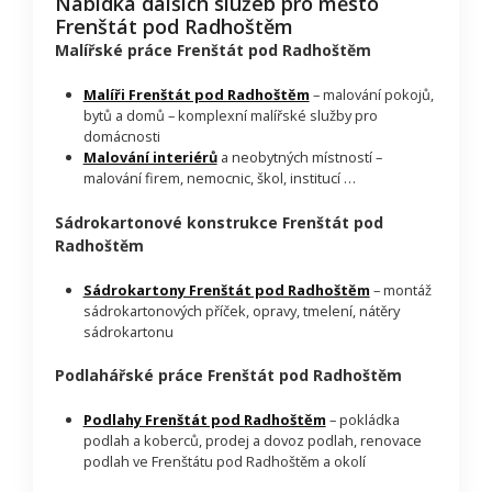
Nabídka dalších služeb pro město
Frenštát pod Radhoštěm
Malířské práce Frenštát pod Radhoštěm
Malíři Frenštát pod Radhoštěm
– malování pokojů,
bytů a domů – komplexní malířské služby pro
domácnosti
Malování interiérů
a neobytných místností –
malování firem, nemocnic, škol, institucí …
Sádrokartonové konstrukce Frenštát pod
Radhoštěm
Sádrokartony Frenštát pod Radhoštěm
– montáž
sádrokartonových příček, opravy, tmelení, nátěry
sádrokartonu
Podlahářské práce Frenštát pod Radhoštěm
Podlahy Frenštát pod Radhoštěm
– pokládka
podlah a koberců, prodej a dovoz podlah, renovace
podlah ve Frenštátu pod Radhoštěm a okolí