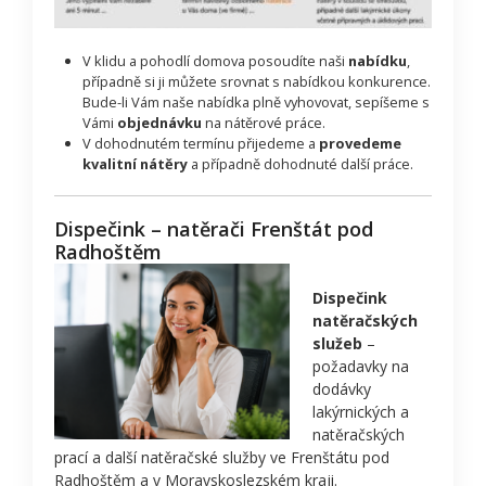
V klidu a pohodlí domova posoudíte naši
nabídku
,
případně si ji můžete srovnat s nabídkou konkurence.
Bude-li Vám naše nabídka plně vyhovovat, sepíšeme s
Vámi
objednávku
na nátěrové práce.
V dohodnutém termínu přijedeme a
provedeme
kvalitní nátěry
a případně dohodnuté další práce.
Dispečink – natěrači Frenštát pod
Radhoštěm
Dispečink
natěračských
služeb
–
požadavky na
dodávky
lakýrnických a
natěračských
prací a další natěračské služby ve Frenštátu pod
Radhoštěm a v Moravskoslezském kraji.