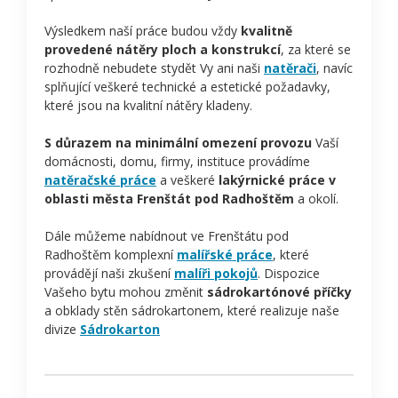
Výsledkem naší práce budou vždy
kvalitně
provedené nátěry ploch a konstrukcí
, za které se
rozhodně nebudete stydět Vy ani naši
natěrači
, navíc
splňující veškeré technické a estetické požadavky,
které jsou na kvalitní nátěry kladeny.
S důrazem na minimální omezení provozu
Vaší
domácnosti, domu, firmy, instituce provádíme
natěračské práce
a veškeré
lakýrnické práce v
oblasti města Frenštát pod Radhoštěm
a okolí.
Dále můžeme nabídnout ve Frenštátu pod
Radhoštěm komplexní
malířské práce
, které
provádějí naši zkušení
malíři pokojů
. Dispozice
Vašeho bytu mohou změnit
sádrokartónové příčky
a obklady stěn sádrokartonem, které realizuje naše
divize
Sádrokarton