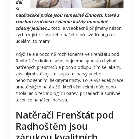
dal
ší
natěračské práce jsou řemeslné činnosti, které s
trochou zručnosti zvládne každý manuálně
zdatný jedinec
…
toto je všeobecně přijímaný názor,
vycházející z klasického našeho přesvědčení „co si
udělám, to mám“.
Když se ale pozorně rozhlédneme ve Frenštátu pod
Radhoštěm kolem sebe, najdeme spoustu chybně
natřených předmětů a ploch s odlupujícím se lakem,
zaschlými stékajícími kapkami barvy anebo
nehomogenními flekatými místy. To je výsledek práce
amatérských natěračů, kteří vědí velmi málo nebo
zhola nic o technologiích barev, přísadách a správné
technice nanášení barviva.
Natěrači Frenštát pod
Radhoštěm jsou
zárukou kvalitních