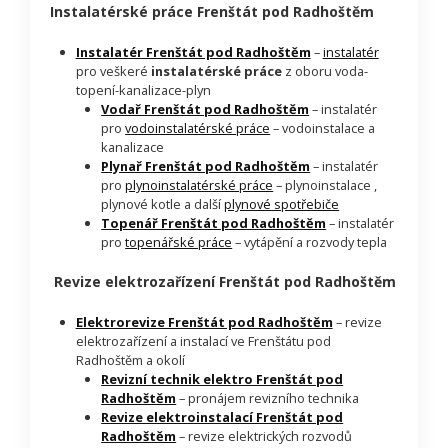
Instalatérské práce Frenštát pod Radhoštěm
Instalatér Frenštát pod Radhoštěm
–
instalatér
pro veškeré
instalatérské práce
z oboru voda-
topení-kanalizace-plyn
Vodař Frenštát pod Radhoštěm
– instalatér
pro
vodoinstalatérské práce
– vodoinstalace a
kanalizace
Plynař Frenštát pod Radhoštěm
– instalatér
pro
plynoinstalatérské práce
– plynoinstalace ,
plynové kotle a další
plynové spotřebiče
Topenář Frenštát pod Radhoštěm
– instalatér
pro
topenářské práce
– vytápění a rozvody tepla
Revize elektrozařízení Frenštát pod Radhoštěm
Elektrorevize Frenštát pod Radhoštěm
– revize
elektrozařízení a instalací ve Frenštátu pod
Radhoštěm a okolí
Revizní technik elektro Frenštát pod
Radhoštěm
– pronájem revizního technika
Revize elektroinstalací Frenštát pod
Radhoštěm
– revize elektrických rozvodů