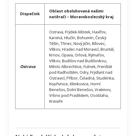
Oblast obsluhovaná našimi
Dispečink
natěrači – Moravskoslezský kraj
Ostrava, Frýdek-Místek, Havířov,
Karviná, Hlučín, Bohumín, Český
Těšín, Třinec, Nový Jičín, Bílovec,
Vítkov, Hradec nad Moravicí, Bruntál,
Krnov, Opava, Orlová, Rýmařov,
Vítkov, Budišov nad Budišovkou,
Ostrava
Město Albrechtice, Fulnek, Frenštát
pod Radhoštěm, Odry, Frýdlant nad
Ostravicí, Příbor, Čeladná, Studénka,
Kopřivnice, Klimkovice, Horní
Benešov, Dolní Benešov, Vratimov,
Vrbno pod Pradědem, Osoblaha,
Kravaře