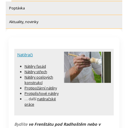
Poptávka
Aktuality, novinky
Natěrači
Nátěry fasád
Nátěry střech
Nátěry ocelových
konstrukcí
Protipožární nátěry
Protiplísňové nátěry
… další
natěračské
práce
Bydlíte
ve Frenštátu pod Radhoštěm nebo v