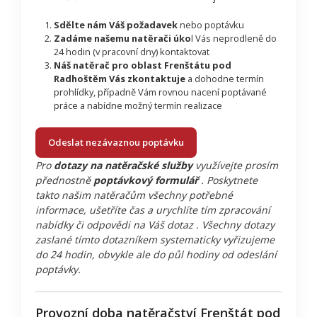
Sdělte nám Váš požadavek
nebo poptávku
Zadáme našemu natěrači úko
l Vás neprodleně do
24 hodin (v pracovní dny) kontaktovat
Náš natěrač pro oblast Frenštátu pod
Radhoštěm Vás zkontaktuje
a dohodne termín
prohlídky, případně Vám rovnou nacení poptávané
práce a nabídne možný termín realizace
Odeslat nezávaznou poptávku
Pro
dotazy na natěračské služby
využívejte prosím
přednostně
poptávkový formulář
. Poskytnete
takto našim natěračům všechny potřebné
informace, ušetříte čas a urychlíte tím zpracování
nabídky či odpovědi na Váš dotaz . Všechny dotazy
zaslané tímto dotazníkem systematicky vyřizujeme
do 24 hodin, obvykle ale do půl hodiny od odeslání
poptávky.
Provozní doba natěračství Frenštát pod