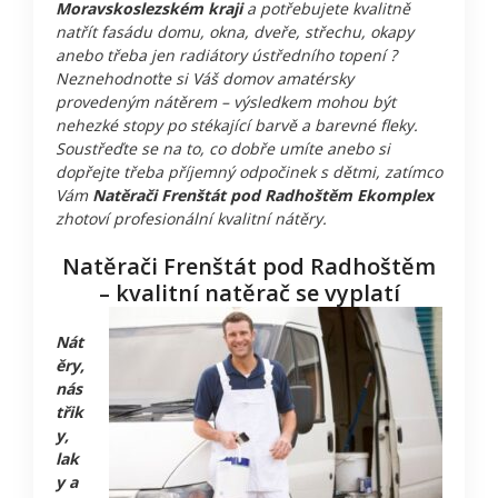
Moravskoslezském kraji
a potřebujete kvalitně
natřít fasádu domu, okna, dveře, střechu, okapy
anebo třeba jen radiátory ústředního topení ?
Neznehodnoťte si Váš domov amatérsky
provedeným nátěrem – výsledkem mohou být
nehezké stopy po stékající barvě a barevné fleky.
Soustřeďte se na to, co dobře umíte anebo si
dopřejte třeba příjemný odpočinek s dětmi, zatímco
Vám
Natěrači Frenštát pod Radhoštěm Ekomplex
zhotoví profesionální kvalitní nátěry.
Natěrači Frenštát pod Radhoštěm
– kvalitní natěrač se vyplatí
Nát
ěry,
nás
třik
y,
lak
y a