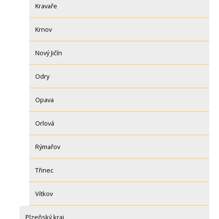
Kravaře
Krnov
Nový Jičín
Odry
Opava
Orlová
Rýmařov
Třinec
Vítkov
Plzeňský kraj