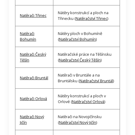
Nátěry konstrukcí a ploch na
Natěrači Třinec
Třinecku (
Natěračství Třinec
)
Natěrači
Nátěry ploch v Bohumíně
Bohumín
(
Natěračství Bohumín
)
Natěrači Český
Natěračské práce na Těšínsku
Těšín
(
Natěračství Český Těšín
)
Natěrači v Bruntále a na
Natěrači Bruntál
Bruntálsku (
Natěračství Bruntál
)
Nátěry konstrukcí a ploch v
Natěrači Orlová
Orlové (
Natěračství Orlová
)
Natěrači Nový
Natěrači na Novojičínsku
Jičín
(
Natěračství Nový Jičín
)