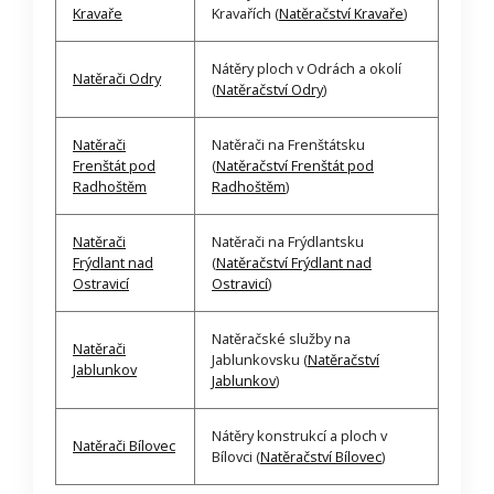
Kravaře
Kravařích (
Natěračství Kravaře
)
Nátěry ploch v Odrách a okolí
Natěrači Odry
(
Natěračství Odry
)
Natěrači
Natěrači na Frenštátsku
Frenštát pod
(
Natěračství Frenštát pod
Radhoštěm
Radhoštěm
)
Natěrači
Natěrači na Frýdlantsku
Frýdlant nad
(
Natěračství Frýdlant nad
Ostravicí
Ostravicí
)
Natěračské služby na
Natěrači
Jablunkovsku (
Natěračství
Jablunkov
Jablunkov
)
Nátěry konstrukcí a ploch v
Natěrači Bílovec
Bílovci (
Natěračství Bílovec
)