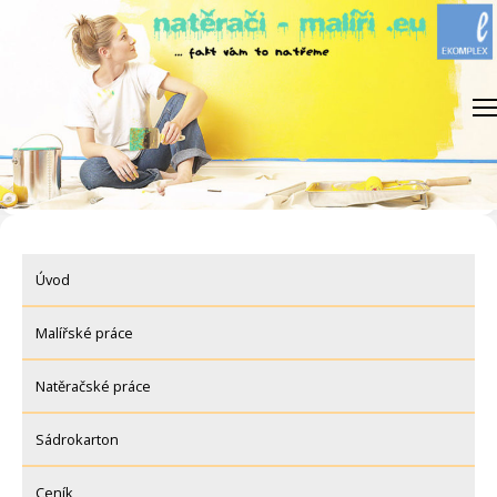
Skip
to
content
Úvod
Malířské práce
Natěračské práce
Sádrokarton
Ceník