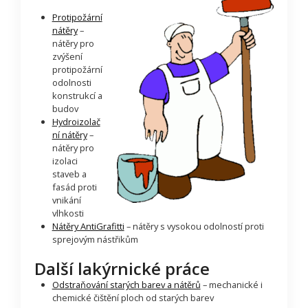
Protipožární
nátěry
–
nátěry pro
zvýšení
protipožární
odolnosti
konstrukcí a
budov
Hydroizolač
ní nátěry
–
nátěry pro
izolaci
staveb a
fasád proti
vnikání
vlhkosti
Nátěry AntiGrafitti
– nátěry s vysokou odolností proti
sprejovým nástřikům
Další lakýrnické práce
Odstraňování starých barev a nátěrů
– mechanické i
chemické čištění ploch od starých barev