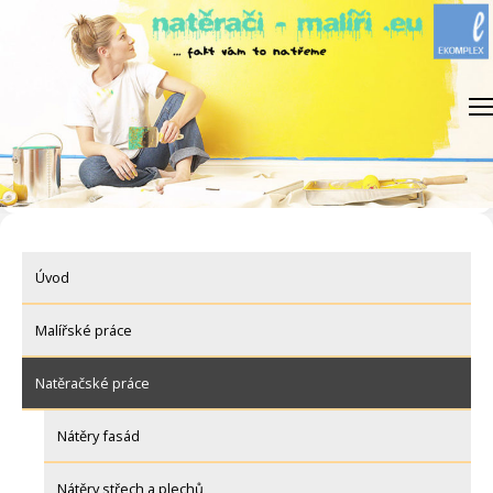
Skip
to
content
Úvod
Malířské práce
Natěračské práce
Nátěry fasád
Nátěry střech a plechů