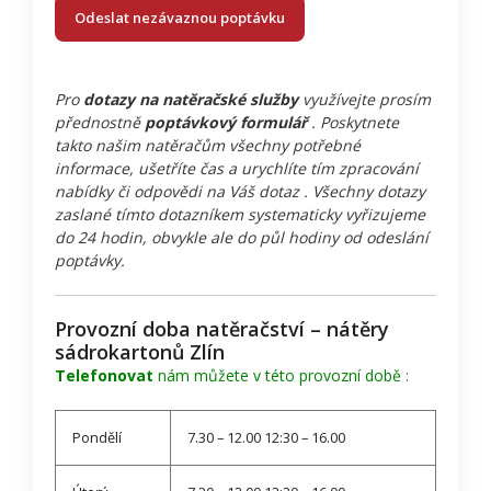
Odeslat nezávaznou poptávku
Pro
dotazy na natěračské služby
využívejte prosím
přednostně
poptávkový formulář
. Poskytnete
takto našim natěračům všechny potřebné
informace, ušetříte čas a urychlíte tím zpracování
nabídky či odpovědi na Váš dotaz . Všechny dotazy
zaslané tímto dotazníkem systematicky vyřizujeme
do 24 hodin, obvykle ale do půl hodiny od odeslání
poptávky.
Provozní doba natěračství – nátěry
sádrokartonů Zlín
Telefonovat
nám můžete v této provozní době :
Pondělí
7.30 – 12.00 12:30 – 16.00