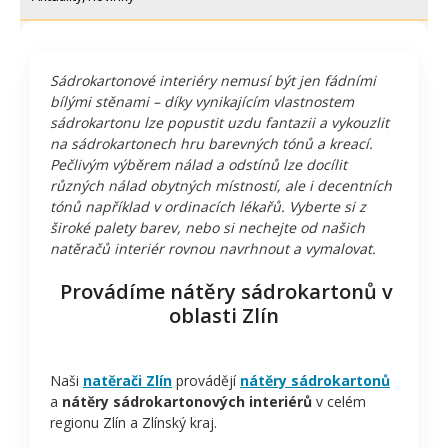
Sádrokartonové interiéry nemusí být jen fádními
bílými stěnami – díky vynikajícím vlastnostem
sádrokartonu lze popustit uzdu fantazii a vykouzlit
na sádrokartonech hru barevných tónů a kreací.
Pečlivým výběrem nálad a odstínů lze docílit
různých nálad obytných místností, ale i decentních
tónů například v ordinacích lékařů. Vyberte si z
široké palety barev, nebo si nechejte od našich
natěračů interiér rovnou navrhnout a vymalovat.
Provádíme nátěry sádrokartonů v
oblasti Zlín
Naši
natěrači Zlín
provádějí
nátěry sádrokartonů
a
nátěry sádrokartonových interiérů
v celém
regionu Zlín a Zlínský kraj.