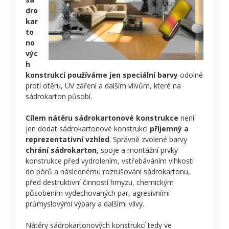
dro
kar
to
no
výc
h
konstrukcí používáme jen speciální barvy
odolné
proti otěru, UV záření a dalším vlivům, které na
sádrokarton působí.
Cílem nátěru sádrokartonové konstrukce
není
jen dodat sádrokartonové konstrukci
příjemný a
reprezentativní vzhled
. Správně zvolené barvy
chrání sádrokarton
, spoje a montážní prvky
konstrukce před vydrolením, vstřebáváním vlhkosti
do pórů a následnému rozrušování sádrokartonu,
před destruktivní činností hmyzu, chemickým
působením vydechovaných par, agresívními
průmyslovými výpary a dalšími vlivy.
Nátěry sádrokartonových konstrukcí tedy ve