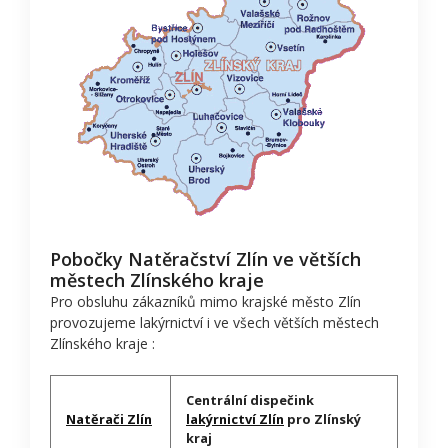
Pobočky Natěračství Zlín ve větších
městech Zlínského kraje
Pro obsluhu zákazníků mimo krajské město Zlín
provozujeme lakýrnictví i ve všech větších městech
Zlínského kraje :
Centrální dispečink
Natěrači Zlín
lakýrnictví Zlín
pro Zlínský
kraj