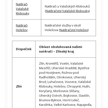
Natěrači
Natěrači u Valašských Klobouků
Valašské
(
Natěračství Valašské Klobouky
)
Klobouky
Natěrači
Natěračské služby v okolí
Holešov
Holešova (
Natěračství Holešov
)
Oblast obsluhovaná našimi
Dispečink
natěrači – Zlínský kraj
Zlín, Kroměříž, Vsetín, Valašské
Meziříčí, Uherské Hradiště, Bystřice
pod Hostýnem, Rožnov pod
Radhoštěm, Otrokovice, Uherský
Brod, Luhačovice, Vizovice, Valašské
Zlín
Klobouky, Holešov, Chropyně, Hulín,
Koryčany, Morkovice-Slížany,
Uherský Ostroh, Bojkovice, Slavičín,
Brumov-Bylnice, Horní Lideč,
Karolínka, Velké Karlovice, Napajedla,