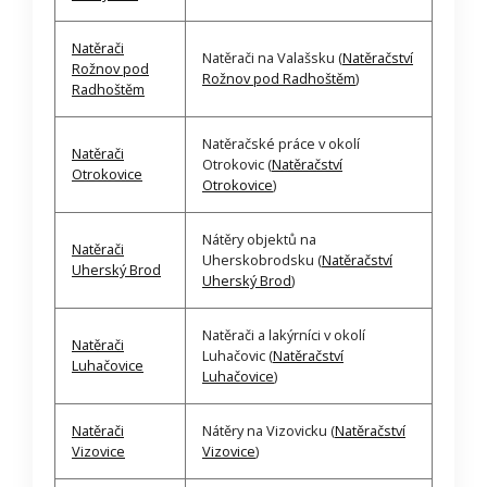
Natěrači
Natěrači na Valašsku (
Natěračství
Rožnov pod
Rožnov pod Radhoštěm
)
Radhoštěm
Natěračské práce v okolí
Natěrači
Otrokovic (
Natěračství
Otrokovice
Otrokovice
)
Nátěry objektů na
Natěrači
Uherskobrodsku (
Natěračství
Uherský Brod
Uherský Brod
)
Natěrači a lakýrníci v okolí
Natěrači
Luhačovic (
Natěračství
Luhačovice
Luhačovice
)
Natěrači
Nátěry na Vizovicku (
Natěračství
Vizovice
Vizovice
)