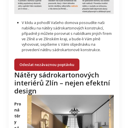
V klidu a pohodlí Vašeho domova posoudíte naši
nabídku na nátěry sádrokartonových konstrukcí,
případně ji můžete porovnat s nabídkami jiných firem
ve Zlíně a ve Zlínském kraji, a bude-li Vám plně
vyhovovat, sepíšeme s Vámi objednávku na
provedení nátěru sádrokartonové konstrukce.
Odeslat nezávaznou poptávku
Nátěry sádrokartonových
interiérů Zlín – nejen efektní
design
Pro
ná
těr
y
sá