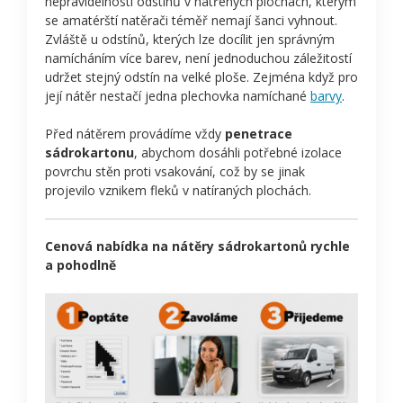
nepravidelností odstínů v natřených plochách, kterým
se amatérští natěrači téměř nemají šanci vyhnout.
Zvláště u odstínů, kterých lze docílit jen správným
namícháním více barev, není jednoduchou záležitostí
udržet stejný odstín na velké ploše. Zejména když pro
její nátěr nestačí jedna plechovka namíchané
barvy
.
Před nátěrem provádíme vždy
penetrace
sádrokartonu
, abychom dosáhli potřebné izolace
povrchu stěn proti vsakování, což by se jinak
projevilo vznikem fleků v natíraných plochách.
Cenová nabídka na nátěry sádrokartonů rychle
a pohodlně