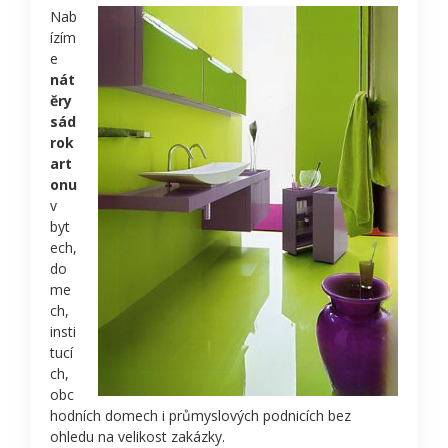
Nab
ízím
e
nát
ěry
sád
rok
art
onu
v
byt
ech,
do
me
ch,
insti
tucí
ch,
obc
hodních domech i průmyslových podnicích bez
ohledu na velikost zakázky.