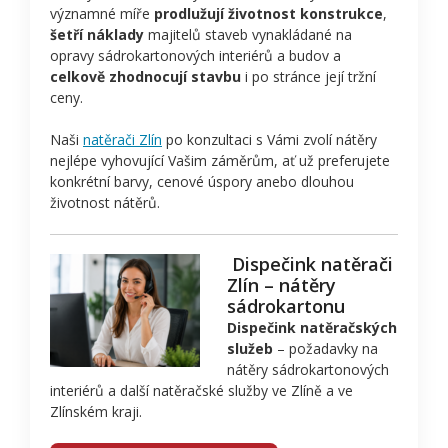
významné míře
prodlužují životnost konstrukce
,
šetří náklady
majitelů staveb vynakládané na
opravy sádrokartonových interiérů a budov a
celkově zhodnocují stavbu
i po stránce její tržní
ceny.
Naši
natěrači Zlín
po konzultaci s Vámi zvolí nátěry
nejlépe vyhovující Vašim záměrům, ať už preferujete
konkrétní barvy, cenové úspory anebo dlouhou
životnost nátěrů.
Dispečink natěrači
Zlín – nátěry
sádrokartonu
Dispečink natěračských
služeb
– požadavky na
nátěry sádrokartonových
interiérů a další natěračské služby ve Zlíně a ve
Zlínském kraji.