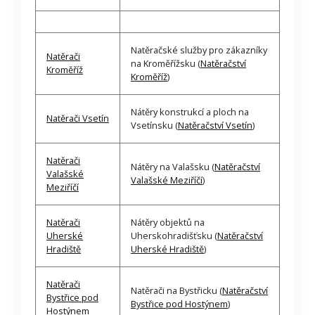
Natěračské služby pro zákazníky
Natěrači
na Kroměřížsku (
Natěračství
Kroměříž
Kroměříž
)
Nátěry konstrukcí a ploch na
Natěrači Vsetín
Vsetínsku (
Natěračství Vsetín
)
Natěrači
Nátěry na Valašsku (
Natěračství
Valašské
Valašské Meziříčí
)
Meziříčí
Natěrači
Nátěry objektů na
Uherské
Uherskohradišťsku (
Natěračství
Hradiště
Uherské Hradiště
)
Natěrači
Natěrači na Bystřicku (
Natěračství
Bystřice pod
Bystřice pod Hostýnem
)
Hostýnem