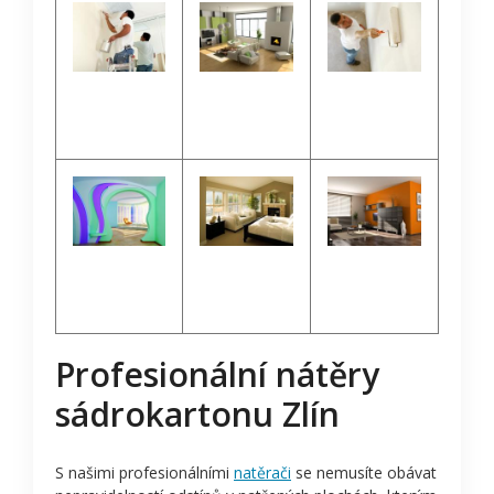
Profesionální nátěry
sádrokartonu Zlín
S našimi profesionálními
natěrači
se nemusíte obávat