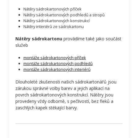
Nátěry sádrokartonových příček
Nátěry sádrokartonových podhledů a stropů
Nátěry sádrokartonových konstrukcí
Nátěry interiérů ze sádrokartonu
Nátěry sádrokartonu
provádíme také jako součást
služeb
montáže sádrokartonových příček
montáže sádrokartonových podhledů
montáže sádrokartonových interiérů
Dlouholeté zkušenosti našich sádrokartonářů jsou
zárukou správné volby barev a jejich aplikací na
povrch sádrokartonových konstrukcí. Nátěry jsou
provedeny vždy odborně, s pečlivostí, bez fleků a
zaschlých kapek stékající barvy.