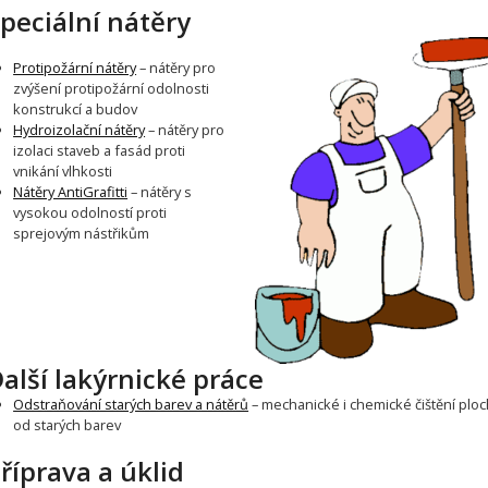
peciální nátěry
Protipožární nátěry
– nátěry pro
zvýšení protipožární odolnosti
konstrukcí a budov
Hydroizolační nátěry
– nátěry pro
izolaci staveb a fasád proti
vnikání vlhkosti
Nátěry AntiGrafitti
– nátěry s
vysokou odolností proti
sprejovým nástřikům
alší lakýrnické práce
Odstraňování starých barev a nátěrů
– mechanické i chemické čištění ploc
od starých barev
říprava a úklid