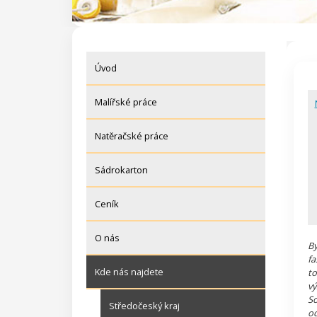
Úvod
Malířské práce
Natěračské práce
Sádrokarton
Ceník
O nás
By
fa
Kde nás najdete
to
vý
So
Středočeský kraj
od