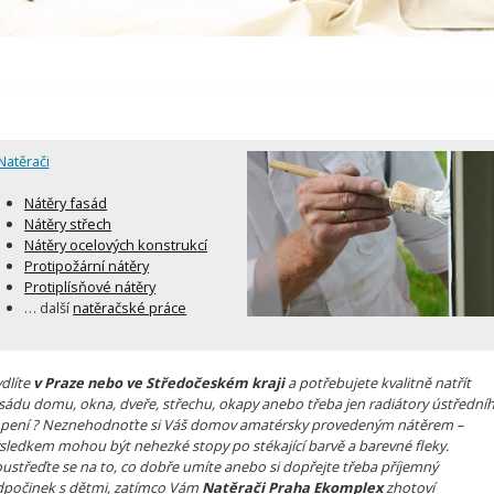
Natěrači
Nátěry fasád
Nátěry střech
Nátěry ocelových konstrukcí
Protipožární nátěry
Protiplísňové nátěry
… další
natěračské práce
dlíte
v Praze nebo ve Středočeském kraji
a potřebujete kvalitně natřít
sádu domu, okna, dveře, střechu, okapy anebo třeba jen radiátory ústřední
pení ? Neznehodnoťte si Váš domov amatérsky provedeným nátěrem –
sledkem mohou být nehezké stopy po stékající barvě a barevné fleky.
ustřeďte se na to, co dobře umíte anebo si dopřejte třeba příjemný
počinek s dětmi, zatímco Vám
Natěrači Praha Ekomplex
zhotoví