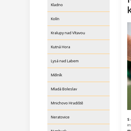
Kladno
Kolín
Kralupy nad Vltavou
Kutná Hora
Lysá nad Labem
Mělník
Mladá Boleslav
Mnichovo Hradiště
Neratovice
S
in
m