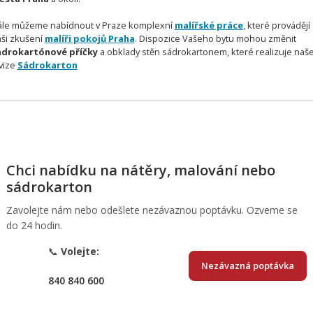
le můžeme nabídnout v Praze komplexní
malířské práce
, které provádějí
ši zkušení
malíři pokojů Praha
. Dispozice Vašeho bytu mohou změnit
ádrokartónové příčky
a obklady stěn sádrokartonem, které realizuje naš
vize
Sádrokarton
Chci nabídku na nátěry, malování nebo
sádrokarton
Zavolejte nám nebo odešlete nezávaznou poptávku. Ozveme se
do 24 hodin.
📞
Volejte:
Nezávazná poptávka
840 840 600