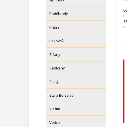
Nymburk
Dá
Poděbrady
na
s
di
Příbram
Rakovník
Říčany
Sedlčany
Slaný
Stará Boleslav
Vlašim
Votice