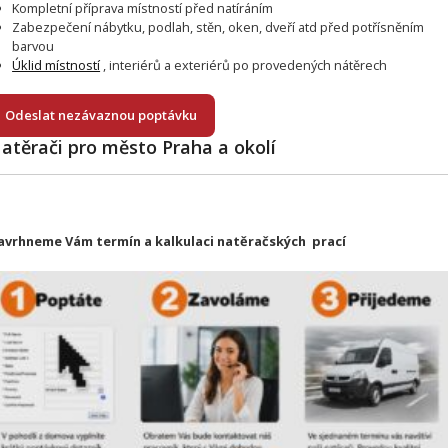
Kompletní příprava místností před natíráním
Zabezpečení nábytku, podlah, stěn, oken, dveří atd před potřísněním
barvou
Úklid místností
, interiérů a exteriérů po provedených nátěrech
Odeslat nezávaznou poptávku
atěrači pro město Praha a okolí
avrhneme Vám termín a kalkulaci natěračských prací