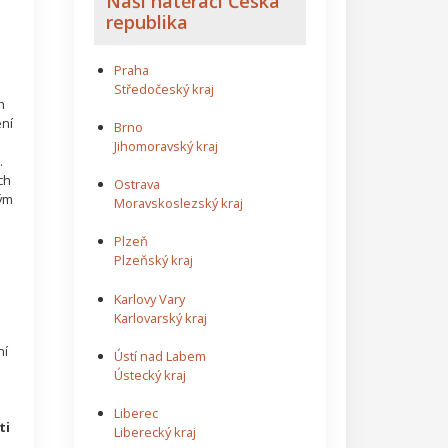
Naši natěrači Česká
republika
Praha
Středočeský kraj
h
ní
Brno
Jihomoravský kraj
.
ch
Ostrava
ným
Moravskoslezský kraj
Plzeň
Plzeňský kraj
Karlovy Vary
Karlovarský kraj
ní
Ústí nad Labem
Ústecký kraj
Liberec
ti
Liberecký kraj