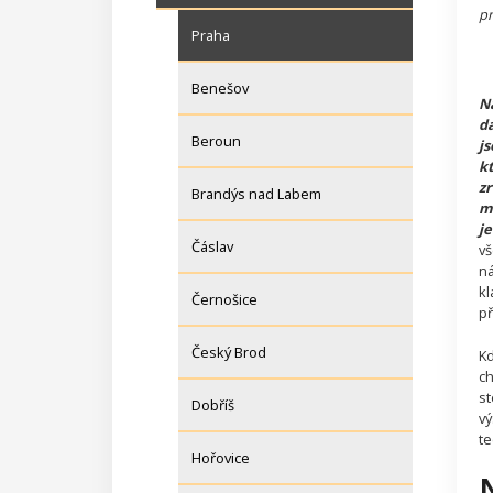
pr
Praha
Benešov
Ná
da
Beroun
js
kt
zr
Brandýs nad Labem
m
je
Čáslav
vš
ná
kl
Černošice
př
Český Brod
Kd
ch
st
Dobříš
vý
te
Hořovice