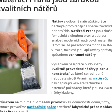
kvalitních nátěrů
Nátěry
a odborné natěračské práce
nechejte proto raději na specializovanýc
odbornících.
Natěrači Praha
jsou zkuše
řemeslníci s dlouhou praxí a dobrou
znalostí moderních nátěrových materiálů
O tom se lze přesvědčit na mnoha míste
v Praze, na nichž jsou aplikovány správ
způsobem
ochranné nátěry
.
Výsledkem naší práce budou vždy
kvalitně provedené nátěry ploch a
konstrukcí
, za které se rozhodně
nebudete stydět Vy ani naši
natěrači
,
navíc splňující veškeré technické a
estetické požadavky, které jsou na kvalit
nátěry kladeny.
 důrazem na minimální omezení provozu
Vaší domácnosti, domu, firmy,
stituce provádíme
natěračské práce
a veškeré
lakýrnické práce v oblas
ěsta Praha
a okolí.