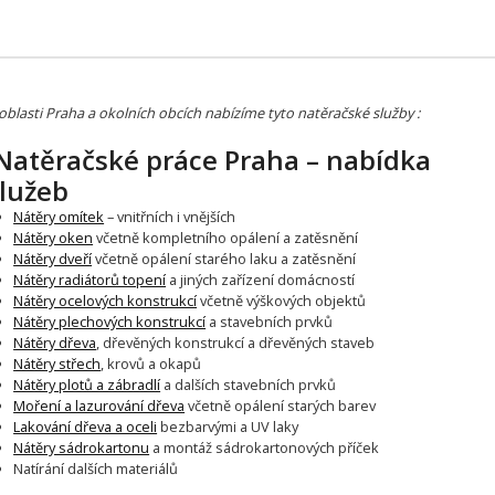
oblasti Praha a okolních obcích nabízíme tyto natěračské služby :
atěračské práce Praha – nabídka
lužeb
Nátěry omítek
– vnitřních i vnějších
Nátěry oken
včetně kompletního opálení a zatěsnění
Nátěry dveří
včetně opálení starého laku a zatěsnění
Nátěry radiátorů topení
a jiných zařízení domácností
Nátěry ocelových konstrukcí
včetně výškových objektů
Nátěry plechových konstrukcí
a stavebních prvků
Nátěry dřeva
, dřevěných konstrukcí a dřevěných staveb
Nátěry střech
, krovů a okapů
Nátěry plotů a zábradlí
a dalších stavebních prvků
Moření a lazurování dřeva
včetně opálení starých barev
Lakování dřeva a oceli
bezbarvými a UV laky
Nátěry sádrokartonu
a montáž sádrokartonových příček
Natírání dalších materiálů