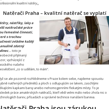
ofesionální kvalitní nátěry.
.
.
Natěrači Praha – kvalitní natěrač se vyplatí
těry, nástřiky, laky a
lší natěračské práce
ou řemeslné činnosti,
eré s trochou
učnosti zvládne každý
anuálně zdatný
dinec
…
toto je
eobecně přijímaný
zor, vycházející z
asického našeho
esvědčení „co si udělám, to mám“.
yž se ale pozorně rozhlédneme v Praze kolem sebe, najdeme spoustu
ybně natřených předmětů a ploch s odlupujícím se lakem, zaschlými
ékajícími kapkami barvy anebo nehomogenními flekatými místy. To je
sledek práce amatérských natěračů, kteří vědí velmi málo nebo zhola nic o
chnologiích barev, přísadách a správné technice nanášení barviva.
Natěrači Praha jsou zárukou