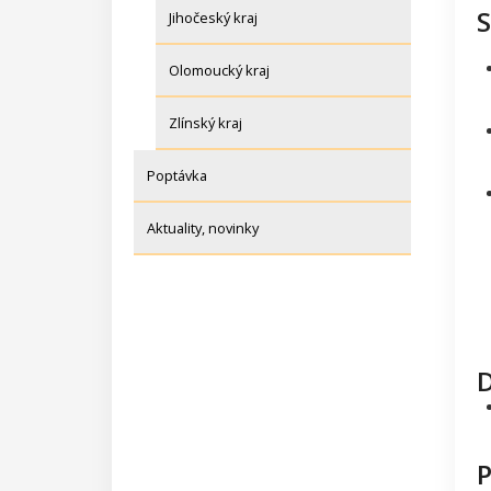
S
Jihočeský kraj
Olomoucký kraj
Zlínský kraj
Poptávka
Aktuality, novinky
D
P