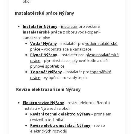
okolí
Instalatérské práce Nýřany
Instalatér Nýřany
–
instalatér
pro veškeré
instalatérské práce
z oboru voda-topení-
kanalizace-plyn
Vodař Nýřany
– instalatér pro
vodoinstalatérské
práce
– vodoinstalace a kanalizace
Plynař Nýřany
– instalatér pro
plynoinstalatérské
práce
– plynoinstalace , plynové kotle a další
plynové spotřebiče
Topenář Nýřany
– instalatér pro
topenářské
práce
– vytápění a rozvody tepla
Revize elektrozařízení Nýřany
Elektrorevize Nýřany
– revize elektrozařízení a
instalací v Nýřanech a okolí
Revizní technik elektro Nýřany
– pronájem
revizního technika
Revize elektroinstalací Nýřany
– revize
elektrických rozvodů