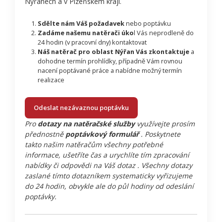
Nýřanech a v Plzeňském kraji.
Sdělte nám Váš požadavek
nebo poptávku
Zadáme našemu natěrači úko
l Vás neprodleně do
24 hodin (v pracovní dny) kontaktovat
Náš natěrač pro oblast Nýřan Vás zkontaktuje
a
dohodne termín prohlídky, případně Vám rovnou
nacení poptávané práce a nabídne možný termín
realizace
Odeslat nezávaznou poptávku
Pro
dotazy na natěračské služby
využívejte prosím
přednostně
poptávkový formulář
. Poskytnete
takto našim natěračům všechny potřebné
informace, ušetříte čas a urychlíte tím zpracování
nabídky či odpovědi na Váš dotaz . Všechny dotazy
zaslané tímto dotazníkem systematicky vyřizujeme
do 24 hodin, obvykle ale do půl hodiny od odeslání
poptávky.