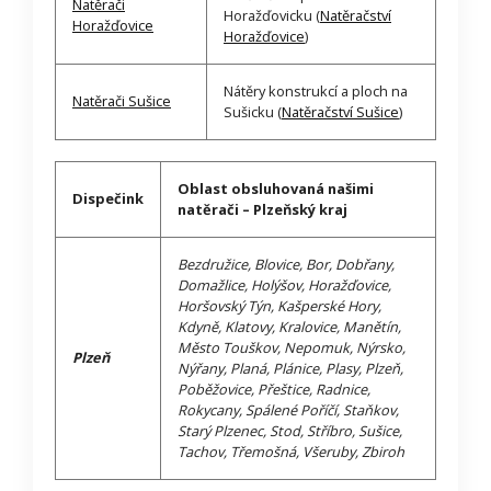
Natěrači
Horažďovicku (
Natěračství
Horažďovice
Horažďovice
)
Nátěry konstrukcí a ploch na
Natěrači Sušice
Sušicku (
Natěračství Sušice
)
Oblast obsluhovaná našimi
Dispečink
natěrači – Plzeňský kraj
Bezdružice, Blovice, Bor, Dobřany,
Domažlice, Holýšov, Horažďovice,
Horšovský Týn, Kašperské Hory,
Kdyně, Klatovy, Kralovice, Manětín,
Město Touškov, Nepomuk, Nýrsko,
Plzeň
Nýřany, Planá, Plánice, Plasy, Plzeň,
Poběžovice, Přeštice, Radnice,
Rokycany, Spálené Poříčí, Staňkov,
Starý Plzenec, Stod, Stříbro, Sušice,
Tachov, Třemošná, Všeruby, Zbiroh