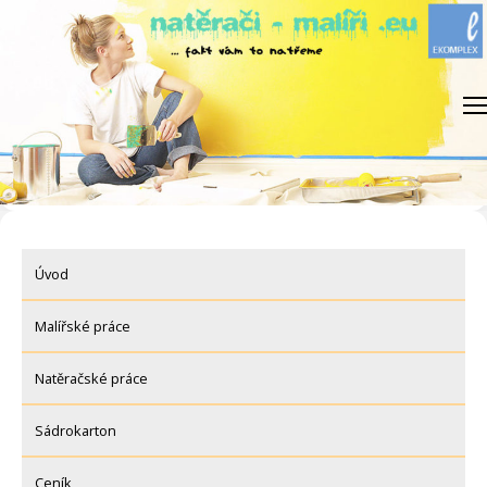
Skip
to
content
Úvod
Malířské práce
Natěračské práce
Sádrokarton
Ceník