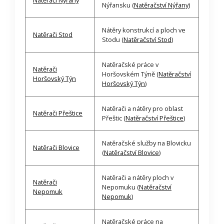
Natěrači Nýřany
Nýřansku (
Natěračství Nýřany
)
Nátěry konstrukcí a ploch ve
Natěrači Stod
Stodu (
Natěračství Stod
)
Natěračské práce v
Natěrači
Horšovském Týně (
Natěračství
Horšovský Týn
Horšovský Týn
)
Natěrači a nátěry pro oblast
Natěrači Přeštice
Přeštic (
Natěračství Přeštice
)
Natěračské služby na Blovicku
Natěrači Blovice
(
Natěračství Blovice
)
Natěrači a nátěry ploch v
Natěrači
Nepomuku (
Natěračství
Nepomuk
Nepomuk
)
Natěračské práce na