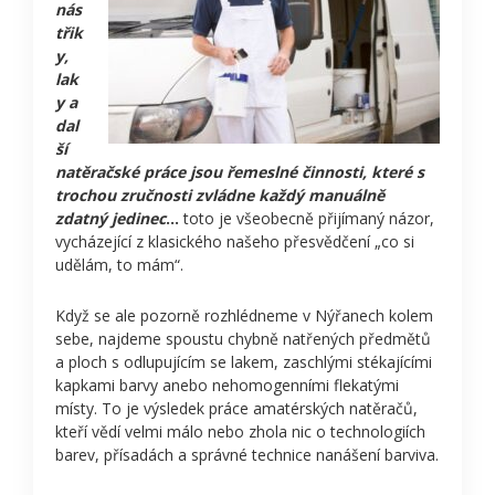
nás
třik
y,
lak
y a
dal
ší
natěračské práce jsou řemeslné činnosti, které s
trochou zručnosti zvládne každý manuálně
zdatný jedinec
…
toto je všeobecně přijímaný názor,
vycházející z klasického našeho přesvědčení „co si
udělám, to mám“.
Když se ale pozorně rozhlédneme v Nýřanech kolem
sebe, najdeme spoustu chybně natřených předmětů
a ploch s odlupujícím se lakem, zaschlými stékajícími
kapkami barvy anebo nehomogenními flekatými
místy. To je výsledek práce amatérských natěračů,
kteří vědí velmi málo nebo zhola nic o technologiích
barev, přísadách a správné technice nanášení barviva.