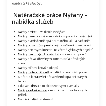
natěračské služby :
Natěračské práce Nýřany –
nabídka služeb
Nátěry omítek
– vnitřních i vnějších
Nátěry oken
včetně kompletního opálení a zatěsnění
Nátěry dveří
včetně opálení starého laku a zatěsnění
Nátěry radiátorů topení
a jiných zařízení domácností
Nátěry ocelových konstrukcí
včetně výškových objektů
Nátěry plechových konstrukcí
a stavebních prvků
Nátěry dřeva
, dřevěných konstrukcí a dřevěných
staveb
Nátěry střech
, krovů a okapů
Nátěry plotů a zábradlí
a dalších stavebních prvků
Moření a lazurování dřeva
včetně opálení starých
barev
Lakování dřeva a oceli
bezbarvými a UV laky
Nátěry sádrokartonu
a montáž sádrokartonových
příček
Natírání dalších materiálů