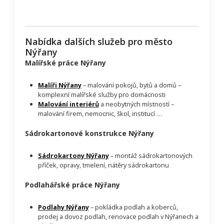
Nabídka dalších služeb pro město
Nýřany
Malířské práce Nýřany
Malíři Nýřany
– malování pokojů, bytů a domů –
komplexní malířské služby pro domácnosti
Malování interiérů
a neobytných místností –
malování firem, nemocnic, škol, institucí …
Sádrokartonové konstrukce Nýřany
Sádrokartony Nýřany
– montáž sádrokartonových
příček, opravy, tmelení, nátěry sádrokartonu
Podlahářské práce Nýřany
Podlahy Nýřany
– pokládka podlah a koberců,
prodej a dovoz podlah, renovace podlah v Nýřanech a