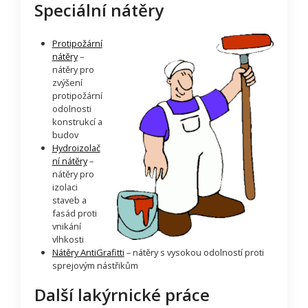
Speciální nátěry
Protipožární
nátěry
–
nátěry pro
zvýšení
protipožární
odolnosti
konstrukcí a
budov
Hydroizolač
ní nátěry
–
nátěry pro
izolaci
staveb a
fasád proti
vnikání
vlhkosti
Nátěry AntiGrafitti
– nátěry s vysokou odolností proti
sprejovým nástřikům
Další lakýrnické práce