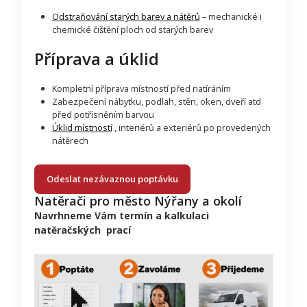
Odstraňování starých barev a nátěrů
– mechanické i
chemické čištění ploch od starých barev
Příprava a úklid
Kompletní příprava místností před natíráním
Zabezpečení nábytku, podlah, stěn, oken, dveří atd
před potřísněním barvou
Úklid místností
, interiérů a exteriérů po provedených
nátěrech
Odeslat nezávaznou poptávku
Natěrači pro město Nýřany a okolí
Navrhneme Vám termín a kalkulaci
natěračských prací