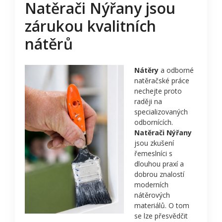
Natěrači Nýřany jsou
zárukou kvalitních
nátěrů
Nátěry
a odborné
natěračské práce
nechejte proto
raději na
specializovaných
odbornících.
Natěrači Nýřany
jsou zkušení
řemeslníci s
dlouhou praxí a
dobrou znalostí
moderních
nátěrových
materiálů. O tom
se lze přesvědčit