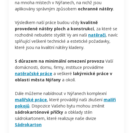
na mnoha místech v Nýřanech, na nichž jsou
aplikovány správným způsobem
ochranné nátěry
.
Výsledkem naší práce budou vždy
kvalitně
provedené nátěry ploch a konstrukcí
, za které se
rozhodně nebudete stydět Vy ani naši
natěrači
, navíc
splňující veškeré technické a estetické požadavky,
které jsou na kvalitní nátěry kladeny.
S důrazem na minimální omezení provozu
Vaší
domácnosti, domu, firmy, instituce provádíme
natěračské práce
a veškeré
lakýrnické práce v
oblasti města Nýřany
a okolí.
Dále můžeme nabídnout v Nýřanech komplexní
malířské práce
, které provádějí naši zkušení
malíři
pokojů
. Dispozice Vašeho bytu mohou změnit
sádrokartónové příčky
a obklady stěn
sádrokartonem, které realizuje naše divize
Sádrokarton