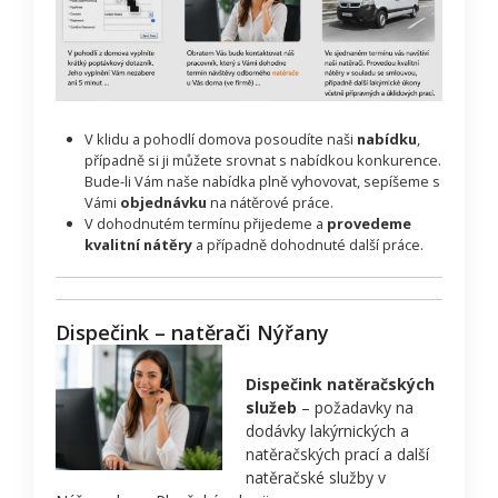
V klidu a pohodlí domova posoudíte naši
nabídku
,
případně si ji můžete srovnat s nabídkou konkurence.
Bude-li Vám naše nabídka plně vyhovovat, sepíšeme s
Vámi
objednávku
na nátěrové práce.
V dohodnutém termínu přijedeme a
provedeme
kvalitní nátěry
a případně dohodnuté další práce.
Dispečink – natěrači Nýřany
Dispečink natěračských
služeb
– požadavky na
dodávky lakýrnických a
natěračských prací a další
natěračské služby v