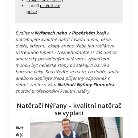
… další
natěračské
práce
Bydlíte
v Nýřanech nebo v Plzeňském kraji
a
potřebujete kvalitně natřít fasádu domu, okna,
dveře, střechu, okapy anebo třeba jen radiátory
ústředního topení ? Neznehodnoťte si Váš domov
amatérsky provedeným nátěrem – výsledkem
mohou být nehezké stopy po stékající barvě a
barevné fleky. Soustřeďte se na to, co dobře umíte
anebo si dopřejte třeba příjemný odpočinek s
dětmi, zatímco Vám
Natěrači Nýřany Ekomplex
zhotoví profesionální kvalitní nátěry.
Natěrači Nýřany – kvalitní natěrač
se vyplatí
Nát
ěry,