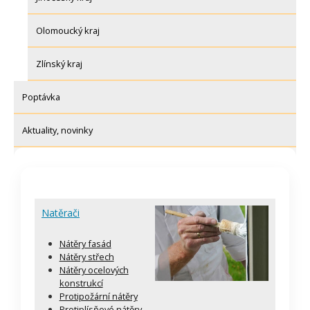
Olomoucký kraj
Zlínský kraj
Poptávka
Aktuality, novinky
Natěrači
Nátěry fasád
Nátěry střech
Nátěry ocelových
konstrukcí
Protipožární nátěry
Protiplísňové nátěry