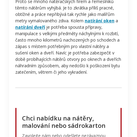
Proto se mnoho natěračských firem a řemeslníků
těmto nátěrům vyhýbá. Je to zkrátka příliš pracné,
obtížné a práce nepřibývá tak rychle jako malířům
metry vymalovaného zdiva. Kolem
natírání oken
a
natírání dveří
je potřeba spousta přípravy,
manipulace s velkými předměty náchylnými k rozbití,
často mnoho kilometrů nachozených po schodech a
zápas s místem potřebným pro vlastní nátěry a
sušení oken a dveří. Navíc je potřeba zabezpečit v
době probíhajících nátěrů otvory po oknech a dveřích
náhradním způsobem, aby nedošlo k poškození bytu
zatečením, větrem či jeho vykradení.
Chci nabídku na nátěry,
malování nebo sádrokarton
Zavolejte nám nebo odešlete nezávaznou