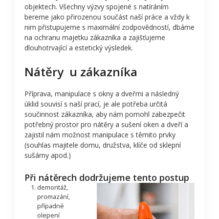
objektech. Všechny výzvy spojené s natíráním
bereme jako přirozenou součást naší práce a vždy k
nim přistupujeme s maximální zodpovědností, dbáme
na ochranu majetku zákazníka a zajišťujeme
dlouhotrvající a estetický výsledek.
Nátěry u zákazníka
Příprava, manipulace s okny a dveřmi a následný
úklid souvisí s naší prací, je ale potřeba určitá
součinnost zákazníka, aby nám pomohl zabezpečit
potřebný prostor pro nátěry a sušení oken a dveří a
zajistil nám možnost manipulace s těmito prvky
(souhlas majitele domu, družstva, klíče od sklepní
sušárny apod.)
Při nátěrech dodržujeme tento postup
demontáž,
promazání,
případné
olepení