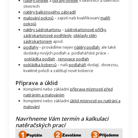
nátěry omítek
a
opravy omítek
v okenních a dveřních
otvorech
nátěry balkónového zábradlí
malování pokojů
– zajistí naši kvalifikovaní
malíři
pokojů
nátěry sádrokartonu
–
sádrokartonové příčky
,
sádrokartonové podhledy
,
obklady stěn
sádrokartonem
apod.
podlahy
– provádíme nejen
nátěry podlah
, ale také
dodávky nových podlah a podlahářské práce –
pokládka podlah
,
renovace podlah
pokládka koberců
– naši
podlaháři
dodají, dovezou,
kvalitně položí a zalištují nové koberce
Příprava a úklid
Kompletní nebo základní
příprava místností před
natíráním a malováním
Kompletní nebo základní
úklid místností po natírání a
malování
Navrhneme Vám termín a kalkulaci
natěračských prací