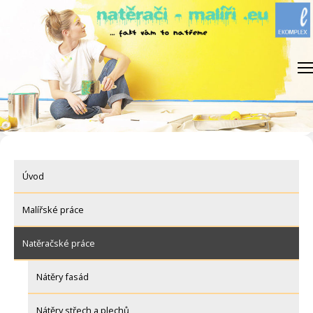
Skip
to
content
Úvod
Malířské práce
Natěračské práce
Nátěry fasád
Nátěry střech a plechů