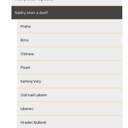
Nátěry oken a dveří
Praha
Brno
Ostrava
Plzeň
Karlovy Vary
Ústí nad Labem
Liberec
Hradec Králové