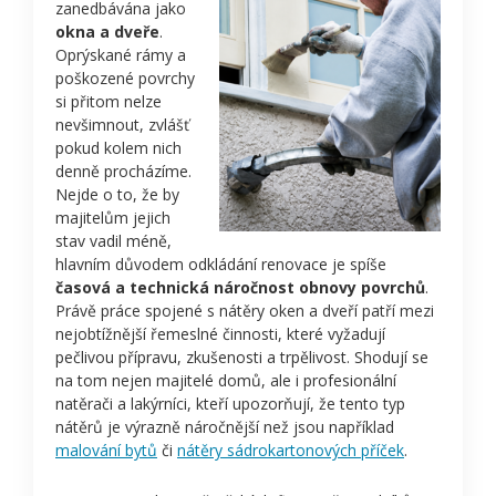
zanedbávána jako
okna a dveře
.
Oprýskané rámy a
poškozené povrchy
si přitom nelze
nevšimnout, zvlášť
pokud kolem nich
denně procházíme.
Nejde o to, že by
majitelům jejich
stav vadil méně,
hlavním důvodem odkládání renovace je spíše
časová a technická náročnost obnovy povrchů
.
Právě práce spojené s nátěry oken a dveří patří mezi
nejobtížnější řemeslné činnosti, které vyžadují
pečlivou přípravu, zkušenosti a trpělivost. Shodují se
na tom nejen majitelé domů, ale i profesionální
natěrači a lakýrníci, kteří upozorňují, že tento typ
nátěrů je výrazně náročnější než jsou například
malování bytů
či
nátěry sádrokartonových příček
.