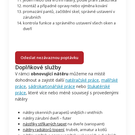
jeden nebo dva vrchní nátěry, podle přání zákazníka
montáž a případné opravy nebo výměna kování
promazání pantů, začištění skel, správné ustavení v
zárubních
kontrola funkce a správného ustavení všech oken a
dveří
Odeslat nezávaznou poptávku
Doplňkové služby
V rámci
obnovující nátěru
můžeme na místě
dohodnout a zajistit další
natěračské práce
,
malířské
práce
,
sádrokartonářské práce
nebo
štukatérské
práce
, které více nebo méně souvisejí s provedenými
nátěry
nátěry okenních parapetů vnějších i vnitřních
nátěry zárubní dveří – futer
nástřiky stříkaných tapet
na dveře (variopaint)
nátěry radiátorů topení
, trubek, armatur a kotlů