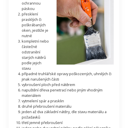
ochrannou
páskou
přesklení
prasklých či
poškrábaných
oken, jestliže je
nutné
kompletní nebo
částečné
odstranění
starých nátěrů
podle jejich
stavu
případné truhlářské opravy poškozených, uhnilých či
jinak narušených části
vybroušení ploch před nátěrem
napuštění dřeva penetrací nebo jiným vhodným
materiálem
vytmelení spár a prasklin
druhé přebroušení materiálu
jeden až dva základní nátěry, dle stavu materiálu a
požadavků
třetí jemné přebroušení