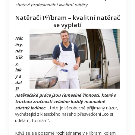
zhotoví profesionální kvalitní nátěry.
Natěrači Příbram – kvalitní natěrač
se vyplatí
Nát
ěry,
nás
třik
y,
lak
y a
dal
ší
natěračské práce jsou řemeslné činnosti, které s
trochou zručnosti zvládne každý manuálně
zdatný jedinec
…
toto je všeobecně přijímaný názor,
vycházející z klasického našeho přesvědčení „co si
udělám, to mám“.
Když se ale pozorně rozhlédneme v Příbrami kolem