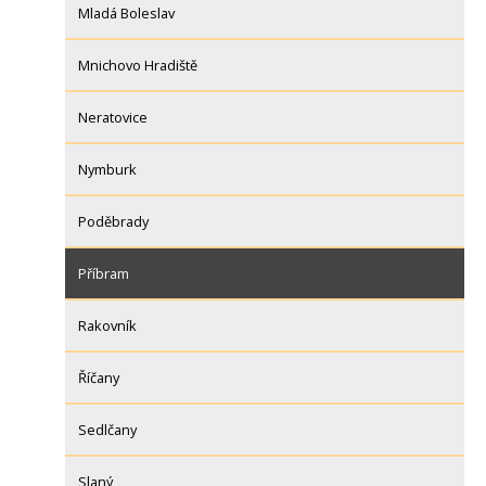
Mladá Boleslav
Mnichovo Hradiště
Neratovice
Nymburk
Poděbrady
Příbram
Rakovník
Říčany
Sedlčany
Slaný