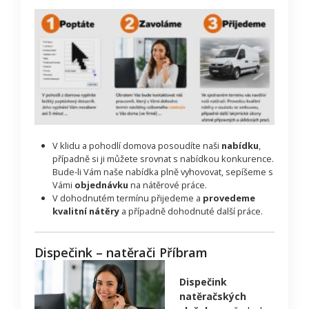
V klidu a pohodlí domova posoudíte naši
nabídku
,
případně si ji můžete srovnat s nabídkou konkurence.
Bude-li Vám naše nabídka plně vyhovovat, sepíšeme s
Vámi
objednávku
na nátěrové práce.
V dohodnutém termínu přijedeme a
provedeme
kvalitní nátěry
a případně dohodnuté další práce.
Dispečink – natěrači Příbram
Dispečink
natěračských