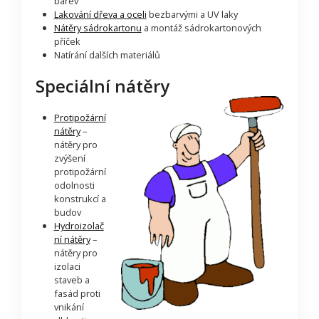
barev
Lakování dřeva a oceli
bezbarvými a UV laky
Nátěry sádrokartonu
a montáž sádrokartonových
příček
Natírání dalších materiálů
Speciální nátěry
Protipožární
nátěry
–
nátěry pro
zvýšení
protipožární
odolnosti
konstrukcí a
budov
Hydroizolač
ní nátěry
–
nátěry pro
izolaci
staveb a
fasád proti
vnikání