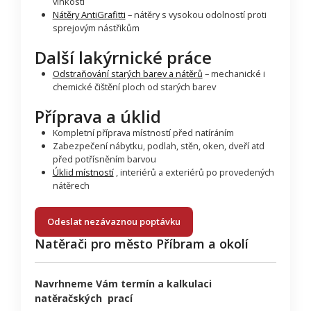
vlhkosti
Nátěry AntiGrafitti
– nátěry s vysokou odolností proti
sprejovým nástřikům
Další lakýrnické práce
Odstraňování starých barev a nátěrů
– mechanické i
chemické čištění ploch od starých barev
Příprava a úklid
Kompletní příprava místností před natíráním
Zabezpečení nábytku, podlah, stěn, oken, dveří atd
před potřísněním barvou
Úklid místností
, interiérů a exteriérů po provedených
nátěrech
Odeslat nezávaznou poptávku
Natěrači pro město Příbram a okolí
Navrhneme Vám termín a kalkulaci
natěračských prací