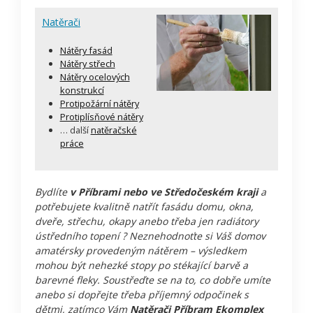
Natěrači
Nátěry fasád
Nátěry střech
Nátěry ocelových
konstrukcí
Protipožární nátěry
Protiplísňové nátěry
… další
natěračské
práce
Bydlíte
v Příbrami nebo ve Středočeském kraji
a
potřebujete kvalitně natřít fasádu domu, okna,
dveře, střechu, okapy anebo třeba jen radiátory
ústředního topení ? Neznehodnoťte si Váš domov
amatérsky provedeným nátěrem – výsledkem
mohou být nehezké stopy po stékající barvě a
barevné fleky. Soustřeďte se na to, co dobře umíte
anebo si dopřejte třeba příjemný odpočinek s
dětmi, zatímco Vám
Natěrači Příbram Ekomplex