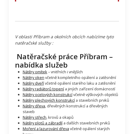
V oblasti Příbram a okolních obcích nabízíme tyto
natěračské služby :
Natěračské práce Příbram –
nabídka služeb
Nátěry omítek
– vnitřních i vnějších
Nátěry oken
včetně kompletního opálení a zatěsnění
Nátěry dveří
včetně opálení starého laku a zatěsnění
Nátěry radiátorů topení
a jiných zařízení domácností
Nátěry ocelových konstrukcí
včetně výškových objektů
Nátěry plechových konstrukcí
a stavebních prvků
Nátěry dřeva
, dřevěných konstrukcí a dřevěných
staveb
Nátěry střech
, krovů a okapů
Nátěry plotů a zábradlí
a dalších stavebních prvků
Moření a lazurování dřeva
včetně opálení starých