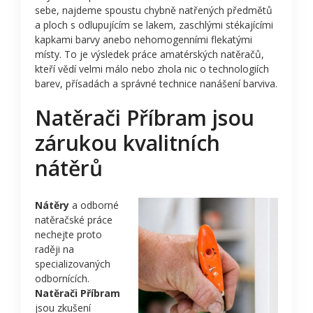
sebe, najdeme spoustu chybně natřených předmětů
a ploch s odlupujícím se lakem, zaschlými stékajícími
kapkami barvy anebo nehomogenními flekatými
místy. To je výsledek práce amatérských natěračů,
kteří vědí velmi málo nebo zhola nic o technologiích
barev, přísadách a správné technice nanášení barviva.
Natěrači Příbram jsou
zárukou kvalitních
nátěrů
Nátěry
a odborné
natěračské práce
nechejte proto
raději na
specializovaných
odbornících.
Natěrači Příbram
jsou zkušení