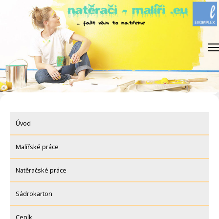
Skip
to
content
Úvod
Malířské práce
Natěračské práce
Sádrokarton
Ceník