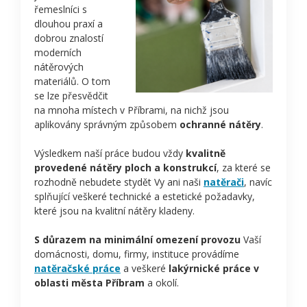
řemeslníci s
dlouhou praxí a
dobrou znalostí
moderních
nátěrových
materiálů. O tom
se lze přesvědčit
na mnoha místech v Příbrami, na nichž jsou
aplikovány správným způsobem
ochranné nátěry
.
Výsledkem naší práce budou vždy
kvalitně
provedené nátěry ploch a konstrukcí
, za které se
rozhodně nebudete stydět Vy ani naši
natěrači
, navíc
splňující veškeré technické a estetické požadavky,
které jsou na kvalitní nátěry kladeny.
S důrazem na minimální omezení provozu
Vaší
domácnosti, domu, firmy, instituce provádíme
natěračské práce
a veškeré
lakýrnické práce v
oblasti města Příbram
a okolí.