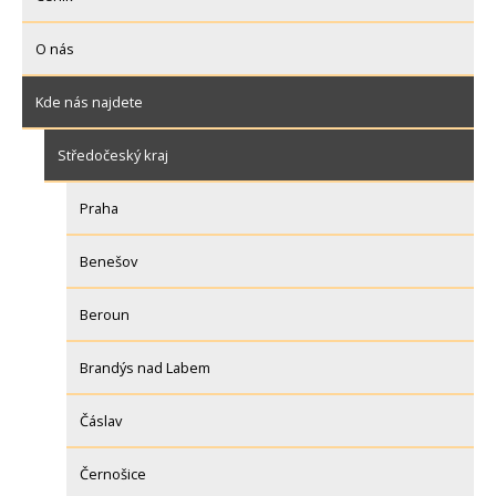
O nás
Kde nás najdete
Středočeský kraj
Praha
Benešov
Beroun
Brandýs nad Labem
Čáslav
Černošice