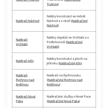
Trutnov
)
Nátěry konstrukcí ve městě
Natěrači Náchod
Náchod a v okolí (
Natěračství
Náchod
)
Nátěry objektů ve Vrchlabí a v
Natěrači
Podkrkonoší (
Natěračství
Vrchlabí
Vrchlabí
)
Nátěry konstrukcí a ploch na
Natěrači Jičín
Jičínsku (
Natěračství Jičín
)
Natěrači
Natěrači na Rychnovsku
Rychnov nad
(
Natěračství Rychnov nad
Kněžnou
Kněžnou
)
Natěrači Nová
Natěračské služby v Nové Pace
Paka
(
Natěračství Nová Paka
)