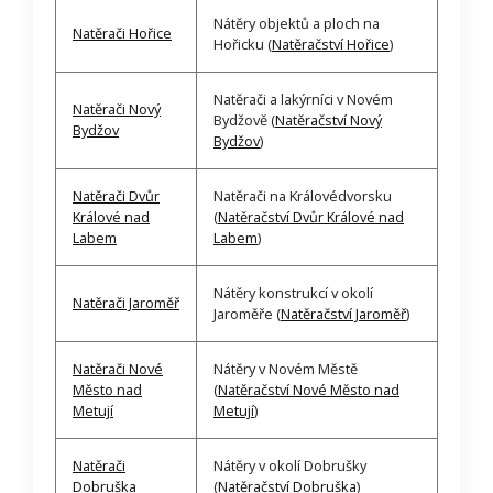
Nátěry objektů a ploch na
Natěrači Hořice
Hořicku (
Natěračství Hořice
)
Natěrači a lakýrníci v Novém
Natěrači Nový
Bydžově (
Natěračství Nový
Bydžov
Bydžov
)
Natěrači Dvůr
Natěrači na Královédvorsku
Králové nad
(
Natěračství Dvůr Králové nad
Labem
Labem
)
Nátěry konstrukcí v okolí
Natěrači Jaroměř
Jaroměře (
Natěračství Jaroměř
)
Natěrači Nové
Nátěry v Novém Městě
Město nad
(
Natěračství Nové Město nad
Metují
Metují
)
Natěrači
Nátěry v okolí Dobrušky
Dobruška
(
Natěračství Dobruška
)