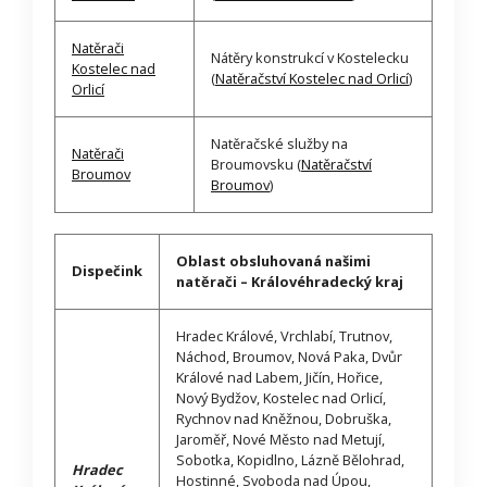
Natěrači
Nátěry konstrukcí v Kostelecku
Kostelec nad
(
Natěračství Kostelec nad Orlicí
)
Orlicí
Natěračské služby na
Natěrači
Broumovsku (
Natěračství
Broumov
Broumov
)
Oblast obsluhovaná našimi
Dispečink
natěrači – Královéhradecký kraj
Hradec Králové, Vrchlabí, Trutnov,
Náchod, Broumov, Nová Paka, Dvůr
Králové nad Labem, Jičín, Hořice,
Nový Bydžov, Kostelec nad Orlicí,
Rychnov nad Kněžnou, Dobruška,
Jaroměř, Nové Město nad Metují,
Sobotka, Kopidlno, Lázně Bělohrad,
Hradec
Hostinné, Svoboda nad Úpou,