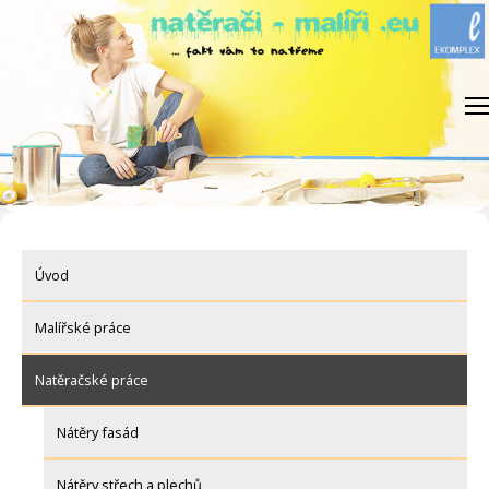
Skip
to
content
Úvod
Malířské práce
Natěračské práce
Nátěry fasád
Nátěry střech a plechů