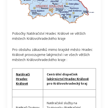
Pobočky Natěračství Hradec Králové ve větších
městech Královohradeckého kraje
Pro obsluhu zákazníků mimo krajské město Hradec
Králové provozujeme lakýrnictví i ve všech větších
městech Královohradeckého kraje :
Natěrači
Centrální dispečink
Hradec
lakýrnictví Hradec Králové
Králové
pro Královohradecký kraj
Natěračské služby na
Natěrači Trutnov
Trutnovsku (
Natěračství