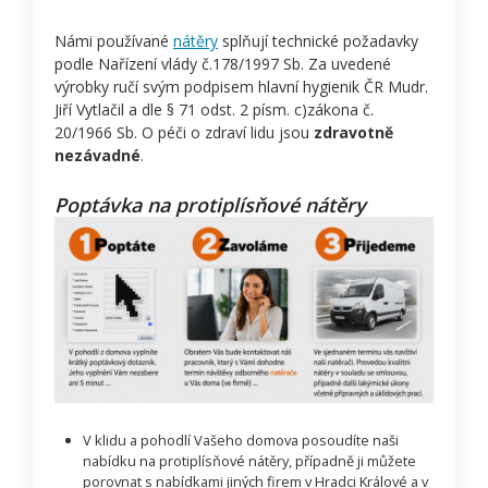
Námi používané
nátěry
splňují technické požadavky
podle Nařízení vlády č.178/1997 Sb. Za uvedené
výrobky ručí svým podpisem hlavní hygienik ČR Mudr.
Jiří Vytlačil a dle § 71 odst. 2 písm. c)zákona č.
20/1966 Sb. O péči o zdraví lidu jsou
zdravotně
nezávadné
.
Poptávka na protiplísňové nátěry
V klidu a pohodlí Vašeho domova posoudíte naši
nabídku na protiplísňové nátěry, případně ji můžete
porovnat s nabídkami jiných firem v Hradci Králové a v