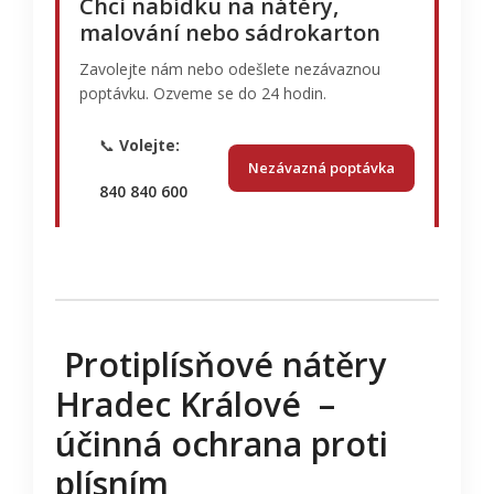
Chci nabídku na nátěry,
malování nebo sádrokarton
Zavolejte nám nebo odešlete nezávaznou
poptávku. Ozveme se do 24 hodin.
📞
Volejte:
Nezávazná poptávka
840 840 600
Protiplísňové nátěry
Hradec Králové –
účinná ochrana proti
plísním