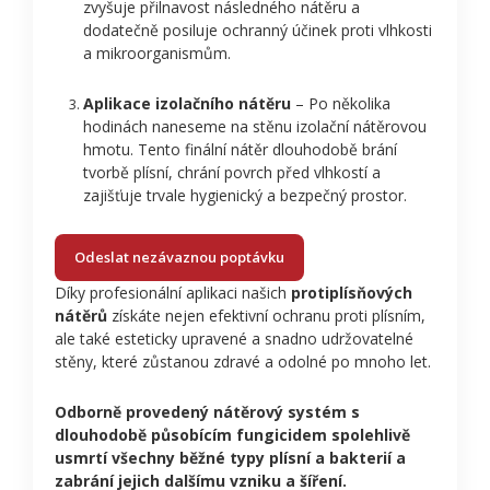
zvyšuje přilnavost následného nátěru a
dodatečně posiluje ochranný účinek proti vlhkosti
a mikroorganismům.
Aplikace izolačního nátěru
– Po několika
hodinách naneseme na stěnu izolační nátěrovou
hmotu. Tento finální nátěr dlouhodobě brání
tvorbě plísní, chrání povrch před vlhkostí a
zajišťuje trvale hygienický a bezpečný prostor.
Odeslat nezávaznou poptávku
Díky profesionální aplikaci našich
protiplísňových
nátěrů
získáte nejen efektivní ochranu proti plísním,
ale také esteticky upravené a snadno udržovatelné
stěny, které zůstanou zdravé a odolné po mnoho let.
Odborně provedený nátěrový systém s
dlouhodobě působícím fungicidem spolehlivě
usmrtí všechny běžné typy plísní a bakterií a
zabrání jejich dalšímu vzniku a šíření.