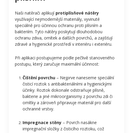
Naši natěrači aplikují
protiplísňové nátěry
využívající nejmodernější materiály, vyvinuté
speciálně pro účinnou ochranu proti plísním a
bakteriím. Tyto nátěry poskytují dlouhodobou
ochranu zdiva, omítek a dalších povrchů, a zajišťují
zdravé a hygienické prostředí v interiéru i exteriéru.
Při aplikaci postupujeme podle pečlivě stanoveného
postupu, který zaručuje maximální účinnost:
Čištění povrchu
– Nejprve naneseme speciální
čisticí roztok s antibakteriálními a hygienickými
účinky. Roztok dokonale odstraňuje plísně,
bakterie a jiné mikroorganismy z povrchu zdi či
omítky a zároveň připravuje materiál pro další
ochranné vrstvy.
Impregnace stěny
– Povrch nasákne
impregnační složky z čisticího roztoku, což