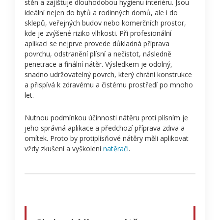
stěn a zajišťuje dlouhodobou hygienu interiéru. Jsou
ideální nejen do bytů a rodinných domů, ale i do
sklepů, veřejných budov nebo komerčních prostor,
kde je zvýšené riziko vlhkosti. Při profesionální
aplikaci se nejprve provede důkladná příprava
povrchu, odstranění plísní a nečistot, následně
penetrace a finální nátěr. Výsledkem je odolný,
snadno udržovatelný povrch, který chrání konstrukce
a přispívá k zdravému a čistému prostředí po mnoho
let.
Nutnou podmínkou účinnosti nátěru proti plísním je
jeho správná aplikace a předchozí příprava zdiva a
omítek. Proto by protiplísňové nátěry měli aplikovat
vždy zkušení a vyškolení
natěrači
.