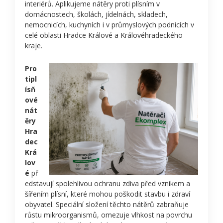
interiérů. Aplikujeme nátěry proti plísním v
domácnostech, školách, jídelnách, skladech,
nemocnicích, kuchyních i v průmyslových podnicích v
celé oblasti Hradce Králové a Královéhradeckého
kraje.
Pro
tipl
ísň
ové
nát
ěry
Hra
dec
Krá
lov
é
př
edstavují spolehlivou ochranu zdiva před vznikem a
šířením plísní, které mohou poškodit stavbu i zdraví
obyvatel. Speciální složení těchto nátěrů zabraňuje
růstu mikroorganismů, omezuje vlhkost na povrchu