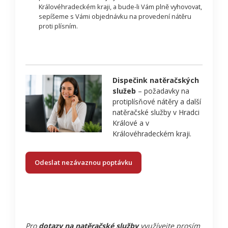
Královéhradeckém kraji, a bude-li Vám plně vyhovovat,
sepíšeme s Vámi objednávku na provedení nátěru
proti plísním.
Dispečink natěračských
služeb
– požadavky na
protiplísňové nátěry a další
natěračské služby v Hradci
Králové a v
Královéhradeckém kraji.
Odeslat nezávaznou poptávku
Pro
dotazy na natěračské služby
využívejte prosím