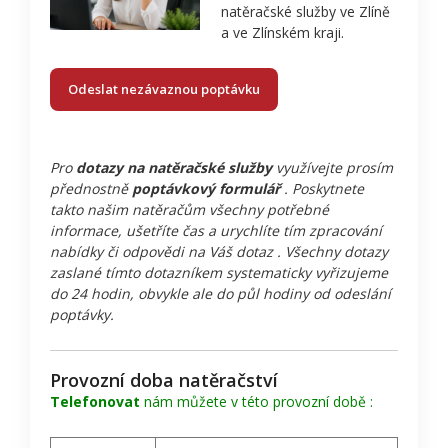
natěračské služby ve Zlíně
a ve Zlínském kraji.
Odeslat nezávaznou poptávku
Pro
dotazy na natěračské služby
využívejte prosím
přednostně
poptávkový formulář
. Poskytnete
takto našim natěračům všechny potřebné
informace, ušetříte čas a urychlíte tím zpracování
nabídky či odpovědi na Váš dotaz . Všechny dotazy
zaslané tímto dotazníkem systematicky vyřizujeme
do 24 hodin, obvykle ale do půl hodiny od odeslání
poptávky.
Provozní doba natěračství
Telefonovat
nám můžete v této provozní době :