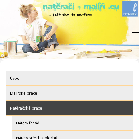
Skip
to
content
Úvod
Malířské práce
Natěračské práce
Nátěry fasád
Nátěry střech a plechů