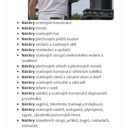
Nátěry
ocelových konstrukcí
Nátěry
mostů
Nátěry
ocelových hal
Nátěry
plechových plášťů budov
Nátěry
stožárů a ocelových věží
Nátěry
rozhleden a vysílačů
Nátěry
ocelových sloupů elektrického vedení a
osvětlení
Nátěry
plechových střech a plechových staveb
Nátěry
ocelových konstrukcí střešních světlíků
Nátěry
ocelových rámů a zárubní oken a dveří
Nátěry
ocelových schodišť a zábradlí
Nátěry
lešení z oceli
Nátěry
valníků a ocelových konstrukcí dopravních
prostředků
Nátěry
vagónů, lokomotiv, tramvají a trolejbusů
Nátěry
ocelových nádrží, vodojemů, plynojemů,
sýpek, zásobníkl pohonných hmot
Nátěry
stavebních strojů, jeřábů, bagrů, nakladačů,
míchaček