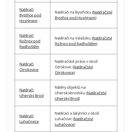
Natěrači
Natěrači na Bystřicku (
Natěračství
Bystřice pod
Bystřice pod Hostýnem
)
Hostýnem
Natěrači
Natěrači na Valašsku (
Natěračství
Rožnov pod
Rožnov pod Radhoštěm
)
Radhoštěm
Natěračské práce v okolí
Natěrači
Otrokovic (
Natěračství
Otrokovice
Otrokovice
)
Nátěry objektů na
Natěrači
Uherskobrodsku (
Natěračství
Uherský Brod
Uherský Brod
)
Natěrači a lakýrníci v okolí
Natěrači
Luhačovic (
Natěračství
Luhačovice
Luhačovice
)