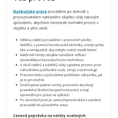
Natěračské práce
provádíme po dohodě s
provozovatelem natíraného objektu vždy takovým
způsobem, abychom neomezili normální provoz v
objektu a jeho okolí.
Většinu nátěrů provádíme z pracovních plošin,
žebříků, s pomocí horolezecké techniky, a tedy rychle,
tiše a nenápadně, aby nebylo nutné stavět lešení.
Nátěrové hmoty obvykle nanášíme stříkací
vysokotlakou bezvzduchovou technikou.
V okolí nátěrů a nástřiků vždy zajistíme prostor proti
náhodnému potřísnění osob, strojů a technologií.
Pracovní dobu uzpůsobíme potřebám zákazníka, jak
je to jen možné.
Dodržujeme platné normy, pracovníci absolvují
pravidelná školení bezpečnosti práce a mají
oprávnění pro práce ve výškách.
Po ukončení prací je samozřejmostí úklid a uvedení
pracoviště do původního stavu.
Cenová poptávka na nátěry ocelových