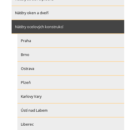
Nátěry oken a dveří
Nátěry ocelových konstrukcí
Praha
Brno
Ostrava
Plzeň
Karlovy Vary
Ústí nad Labem
Liberec