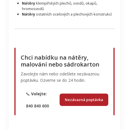
Nátěry
klempířských plechů, svodů, okapů,
hromosvodů
Nátěry
ostatních ocelových a plechových konstrukcí
Chci nabídku na nátěry,
malování nebo sádrokarton
Zavolejte nám nebo odešlete nezávaznou
poptávku. Ozveme se do 24 hodin.
📞
Volejte:
Nezávazná poptávka
840 840 600