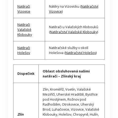
Natěrači
Nátěry na Vizovicku (
Natěračství
Vizovice
Vizovice
)
Natěrači
Natěrači u Valašských Klobouků
Valašské
(
Natěračství Valašské Klobouky
)
Klobouky
Natěrači
Natěračské služby v okolí
Holešov
Holešova (
Natěračství Holešov
)
Oblast obsluhovaná našimi
Dispečink
natěrači – Zlínský kraj
Zlín, Kroměříž, Vsetín, Valašské
Meziříčí, Uherské Hradiště, Bystřice
pod Hostýnem, Rožnov pod
Radhoštěm, Otrokovice, Uherský
Brod, Luhačovice, Vizovice, Valašské
Zlín
Klobouky, Holešov, Chropyně, Hulín,