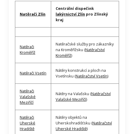
Centrální dispečink
Natěrači Zlín
lakýrnictví Zlín
pro Zlínský
kraj
Natěračské služby pro zákazníky
Natěrači
na Kroměřížsku (
Natěračství
Kroměříž
Kroměříž
)
Nátěry konstrukcí a ploch na
Natěrači Vsetín
Vsetínsku (
Natěračství Vsetín
)
Natěrači
Nátěry na Valašsku (
Natěračství
Valašské
Valašské Meziříčí
)
Meziříčí
Natěrači
Nátěry objektů na
Uherské
Uherskohradišťsku (
Natěračství
Hradiště
Uherské Hradiště
)