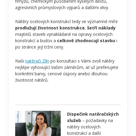
hmyzu, chemickým působením kyselých děšťů,
agresívních průmyslových výparů a dalšími vlivy.
Nátěry ocelových konstrukcí tedy ve významné míře
prodlužují životnost konstrukce
,
šetří náklady
majitelů staveb vynakládané na opravy ocelových
konstrukcí a budov a
celkově zhodnocují stavbu
i
po stránce její tržní ceny.
Naši
natěrači Zlín
po konzultaci s Vámi zvolí nátěry
nejlépe vyhovující Vašim záměrům, ať už preferujete
konkrétní barvy, cenové úspory anebo dlouhou
životnost nátěrů.
Dispečink natěračských
služeb
– požadavky na
nátěry ocelových
konstrukcí a další