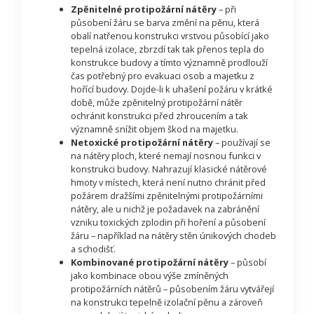
Zpěnitelné protipožární nátěry
– při
působení žáru se barva změní na pěnu, která
obalí natřenou konstrukci vrstvou působící jako
tepelná izolace, zbrzdí tak tak přenos tepla do
konstrukce budovy a tímto významně prodlouží
čas potřebný pro evakuaci osob a majetku z
hořící budovy. Dojde-li k uhašení požáru v krátké
době, může zpěnitelný protipožární nátěr
ochránit konstrukci před zhroucením a tak
významně snížit objem škod na majetku.
Netoxické protipožární nátěry
– používají se
na nátěry ploch, které nemají nosnou funkci v
konstrukci budovy. Nahrazují klasické nátěrové
hmoty v místech, která není nutno chránit před
požárem dražšími zpěnitelnými protipožárními
nátěry, ale u nichž je požadavek na zabránění
vzniku toxických zplodin při hoření a působení
žáru – například na nátěry stěn únikových chodeb
a schodišť.
Kombinované protipožární nátěry
– působí
jako kombinace obou výše zmíněných
protipožárních nátěrů – působením žáru vytvářejí
na konstrukci tepelně izolační pěnu a zároveň