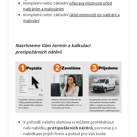
Kompletní nebo základní
příprava místností před
natíráním a malováním
Kompletní nebo základní
úklid místností po natírání a
malování
Navrhneme Vám termín a kalkulaci
protipožárních nátěrů
V pohodlí Vašeho domova si můžete prohlédnout
naši nabídku
protipožárních nátěrů
, porovnat ji s
nabídkami jiných firem a pokud pro Vás bude