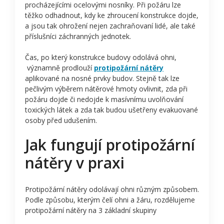
procházejícími ocelovými nosníky. Při požáru lze
těžko odhadnout, kdy ke zhroucení konstrukce dojde,
a jsou tak ohrožení nejen zachraňovaní lidé, ale také
příslušníci záchranných jednotek.
Čas, po který konstrukce budovy odolává ohni,
významně prodlouží
protipožární nátěry
aplikované na nosné prvky budov. Stejně tak lze
pečlivým výběrem nátěrové hmoty ovlivnit, zda při
požáru dojde či nedojde k masívnímu uvolňování
toxických látek a zda tak budou ušetřeny evakuované
osoby před udušením.
Jak fungují protipožární
nátěry v praxi
Protipožární nátěry odolávají ohni různým způsobem.
Podle způsobu, kterým čelí ohni a žáru, rozdělujeme
protipožární nátěry na 3 základní skupiny