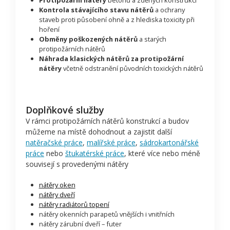
Protipožární nátěry
betonu a zděných konstrukcí
Kontrola stávajícího stavu nátěrů
a ochrany
staveb proti působení ohně a z hlediska toxicity při
hoření
Obměny poškozených nátěrů
a starých
protipožárních nátěrů
Náhrada klasických nátěrů za protipožární
nátěry
včetně odstranění původních toxických nátěrů
Doplňkové služby
V rámci protipožárních nátěrů konstrukcí a budov
můžeme na místě dohodnout a zajistit další
natěračské práce
,
malířské práce
,
sádrokartonářské
práce
nebo
štukatérské práce
, které více nebo méně
souvisejí s provedenými nátěry
nátěry oken
nátěry dveří
nátěry radiátorů topení
nátěry okenních parapetů vnějších i vnitřních
nátěry zárubní dveří – futer