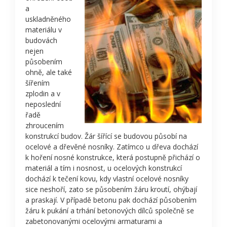
a
uskladněného
materiálu v
budovách
nejen
působením
ohně, ale také
šířením
zplodin a v
neposlední
řadě
zhroucením
konstrukcí budov. Žár šířící se budovou působí na
ocelové a dřevěné nosníky. Zatímco u dřeva dochází
k hoření nosné konstrukce, která postupně přichází o
materiál a tím i nosnost, u ocelových konstrukcí
dochází k tečení kovu, kdy vlastní ocelové nosníky
sice neshoří, zato se působením žáru kroutí, ohýbají
a praskají. V případě betonu pak dochází působením
žáru k pukání a trhání betonových dílců společně se
zabetonovanými ocelovými armaturami a