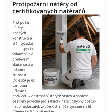
Protipožární nátěry od
certifikovaných natěračů
Protipožární
nátěry
nosných
konstrukcí a
stěn vyžadují
nejen speciální
vybavení, ale
především
zkušenosti a
odbornou
zručnost.
Důležitá je už
samotná
příprava
podkladu – odstranění starých vrstev a správné
ošetření povrchu pro základní nátěr. Chybný postup
nebo nedostatek zkušeností může výrazně snížit
účinnost nátěru při požáru.