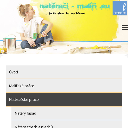
Skip
to
content
Úvod
Malířské práce
Natěračské práce
Nátěry fasád
Nátěry střech a plechů