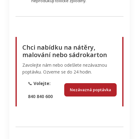
neprodukují toxické zplodiny.
Chci nabídku na nátěry,
malování nebo sádrokarton
Zavolejte nám nebo odešlete nezávaznou
poptávku. Ozveme se do 24 hodin.
📞
Volejte:
Nezávazná poptávka
840 840 600