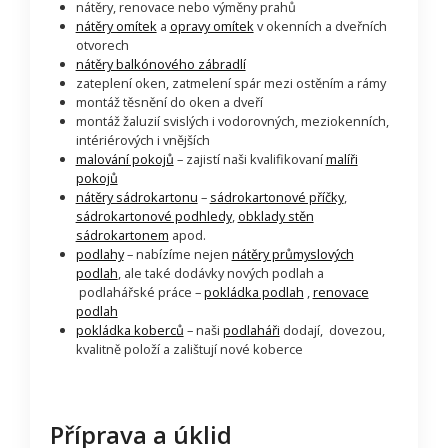
nátěry, renovace nebo výměny prahů
nátěry omítek
a
opravy omítek
v okenních a dveřních
otvorech
nátěry balkónového zábradlí
zateplení oken, zatmelení spár mezi ostěním a rámy
montáž těsnění do oken a dveří
montáž žaluzií svislých i vodorovných, meziokenních,
intériérových i vnějších
malování pokojů
– zajistí naši kvalifikovaní
malíři
pokojů
nátěry sádrokartonu
–
sádrokartonové příčky
,
sádrokartonové podhledy
,
obklady stěn
sádrokartonem
apod.
podlahy
– nabízíme nejen
nátěry průmyslových
podlah
, ale také dodávky nových podlah a
podlahářské práce –
pokládka podlah
,
renovace
podlah
pokládka koberců
– naši
podlaháři
dodají, dovezou,
kvalitně položí a zalištují nové koberce
Příprava a úklid