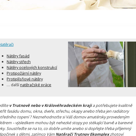
Natěrači
Nátěry fasád
Nátěry střech
Nátěry ocelových konstrukcí
Protipožární nátěry
Protiplísňové nátěry
… další
natěračské práce
dlíte
v Trutnově nebo v Královéhradeckém kraji
a potřebujete kvalitně
třít fasádu domu, okna, dveře, střechu, okapy anebo třeba jen radiátory
tředního topení ? Neznehodnoťte si Váš domov amatérsky provedeným
těrem – výsledkem mohou být nehezké stopy po stékající barvě a barevné
eky. Soustřeďte se na to, co dobře umíte anebo si dopřejte třeba příjemný
počinek s dětmi, zatímco Vám
Natěrači Trutnov Ekomplex
zhotoví