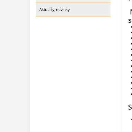
Aktuality, novinky
N
s
S