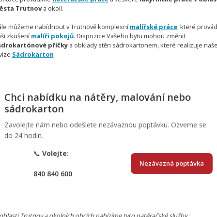
ěsta Trutnov
a okolí.
le můžeme nabídnout v Trutnově komplexní
malířské práce
, které provád
ši zkušení
malíři pokojů
. Dispozice Vašeho bytu mohou změnit
ádrokartónové příčky
a obklady stěn sádrokartonem, které realizuje naš
vize
Sádrokarton
Chci nabídku na nátěry, malování nebo
sádrokarton
Zavolejte nám nebo odešlete nezávaznou poptávku. Ozveme se
do 24 hodin.
📞
Volejte:
Nezávazná poptávka
840 840 600
oblasti Trutnov a okolních obcích nabízíme tyto natěračské služby :