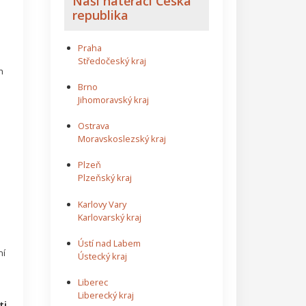
Naši natěrači Česká
republika
Praha
Středočeský kraj
h
Brno
Jihomoravský kraj
Ostrava
Moravskoslezský kraj
Plzeň
Plzeňský kraj
Karlovy Vary
Karlovarský kraj
Ústí nad Labem
ní
Ústecký kraj
Liberec
Liberecký kraj
ti