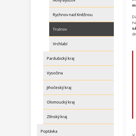
Nový Bydžov
m
Rychnov nad Kněžnou
Dá
na
s
Trutnov
di
Vrchlabí
Pardubický kraj
Vysočina
Jihočeský kraj
Olomoucký kraj
Zlínský kraj
Poptávka
V 