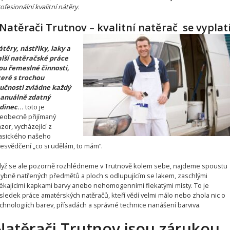
ofesionální kvalitní nátěry.
Natěrači Trutnov – kvalitní natěrač se vyplat
těry, nástřiky, laky a
lší natěračské práce
ou řemeslné činnosti,
eré s trochou
učnosti zvládne každý
anuálně zdatný
dinec
…
toto je
eobecně přijímaný
zor, vycházející z
asického našeho
esvědčení „co si udělám, to mám“.
yž se ale pozorně rozhlédneme v Trutnově kolem sebe, najdeme spoustu
ybně natřených předmětů a ploch s odlupujícím se lakem, zaschlými
ékajícími kapkami barvy anebo nehomogenními flekatými místy. To je
sledek práce amatérských natěračů, kteří vědí velmi málo nebo zhola nic o
chnologiích barev, přísadách a správné technice nanášení barviva.
Natěrači Trutnov jsou zárukou