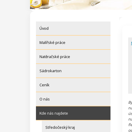
Úvod
Malířské práce
Natěračské práce
Sádrokarton
Ceník
O nás
By
na
Kde nás najdete
ús
ná
fl
Středočeský kraj
od