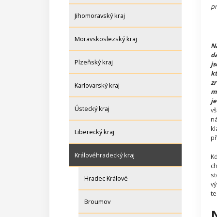
pr
Jihomoravský kraj
Moravskoslezský kraj
Ná
da
Plzeňský kraj
js
kt
zr
Karlovarský kraj
m
je
Ústecký kraj
vš
ná
kl
Liberecký kraj
př
Královéhradecký kraj
Kd
ch
st
Hradec Králové
vý
te
Broumov