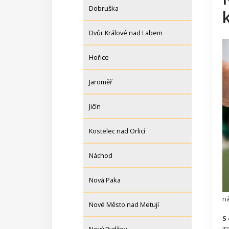
Dobruška
Dvůr Králové nad Labem
Hořice
Jaroměř
Jičín
Kostelec nad Orlicí
Náchod
Nová Paka
ná
Nové Město nad Metují
S
in