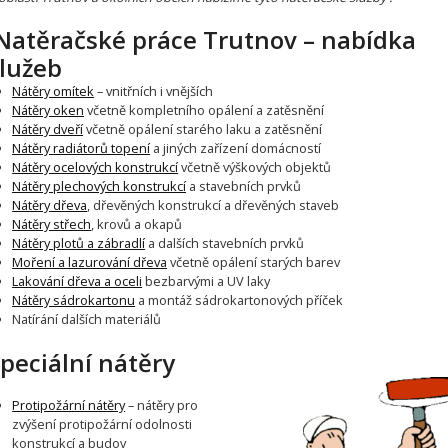
atěračské práce Trutnov – nabídka
lužeb
Nátěry omítek
– vnitřních i vnějších
Nátěry oken
včetně kompletního opálení a zatěsnění
Nátěry dveří
včetně opálení starého laku a zatěsnění
Nátěry radiátorů topení
a jiných zařízení domácností
Nátěry ocelových konstrukcí
včetně výškových objektů
Nátěry plechových konstrukcí
a stavebních prvků
Nátěry dřeva
, dřevěných konstrukcí a dřevěných staveb
Nátěry střech
, krovů a okapů
Nátěry plotů a zábradlí
a dalších stavebních prvků
Moření a lazurování dřeva
včetně opálení starých barev
Lakování dřeva a oceli
bezbarvými a UV laky
Nátěry sádrokartonu
a montáž sádrokartonových příček
Natírání dalších materiálů
peciální nátěry
Protipožární nátěry
– nátěry pro
zvýšení protipožární odolnosti
konstrukcí a budov