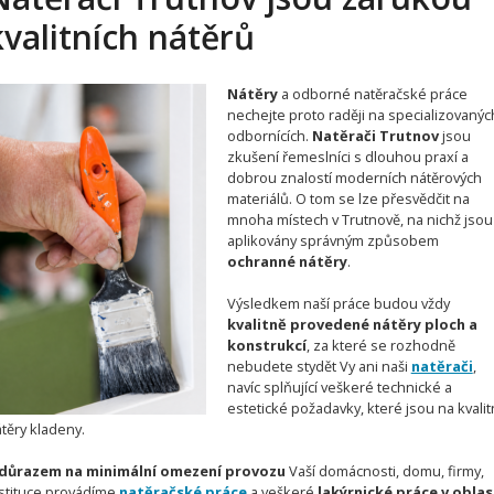
kvalitních nátěrů
Nátěry
a odborné natěračské práce
nechejte proto raději na specializovanýc
odbornících.
Natěrači Trutnov
jsou
zkušení řemeslníci s dlouhou praxí a
dobrou znalostí moderních nátěrových
materiálů. O tom se lze přesvědčit na
mnoha místech v Trutnově, na nichž jsou
aplikovány správným způsobem
ochranné nátěry
.
Výsledkem naší práce budou vždy
kvalitně provedené nátěry ploch a
konstrukcí
, za které se rozhodně
nebudete stydět Vy ani naši
natěrači
,
navíc splňující veškeré technické a
estetické požadavky, které jsou na kvalit
těry kladeny.
 důrazem na minimální omezení provozu
Vaší domácnosti, domu, firmy,
stituce provádíme
natěračské práce
a veškeré
lakýrnické práce v oblas