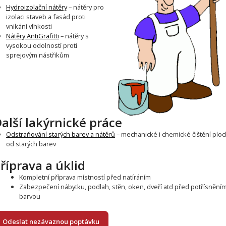
Hydroizolační nátěry
– nátěry pro
izolaci staveb a fasád proti
vnikání vlhkosti
Nátěry AntiGrafitti
– nátěry s
vysokou odolností proti
sprejovým nástřikům
alší lakýrnické práce
Odstraňování starých barev a nátěrů
– mechanické i chemické čištění ploc
od starých barev
říprava a úklid
Kompletní příprava místností před natíráním
Zabezpečení nábytku, podlah, stěn, oken, dveří atd před potřísnění
barvou
Odeslat nezávaznou poptávku