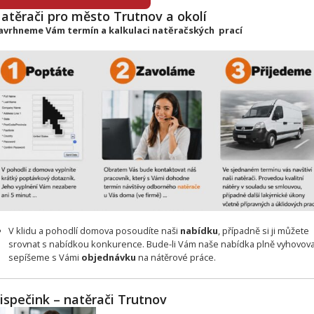
atěrači pro město Trutnov a okolí
avrhneme Vám termín a kalkulaci natěračských prací
V klidu a pohodlí domova posoudíte naši
nabídku
, případně si ji můžete
srovnat s nabídkou konkurence. Bude-li Vám naše nabídka plně vyhovova
sepíšeme s Vámi
objednávku
na nátěrové práce.
ispečink – natěrači Trutnov