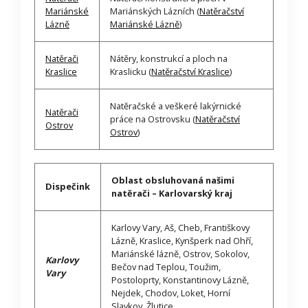
Mariánské
Mariánských Lázních (
Natěračství
Lázně
Mariánské Lázně
)
Natěrači
Nátěry, konstrukcí a ploch na
Kraslice
Kraslicku (
Natěračství Kraslice
)
Natěračské a veškeré lakýrnické
Natěrači
práce na Ostrovsku (
Natěračství
Ostrov
Ostrov
)
Oblast obsluhovaná našimi
Dispečink
natěrači – Karlovarský kraj
Karlovy Vary, Aš, Cheb, Františkovy
Lázně, Kraslice, Kynšperk nad Ohří,
Mariánské lázně, Ostrov, Sokolov,
Karlovy
Bečov nad Teplou, Toužim,
Vary
Postoloprty, Konstantinovy Lázně,
Nejdek, Chodov, Loket, Horní
Slavkov, Žlutice