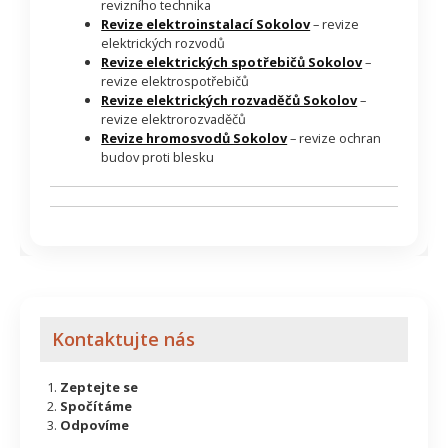
revizního technika
Revize elektroinstalací Sokolov
– revize
elektrických rozvodů
Revize elektrických spotřebičů Sokolov
–
revize elektrospotřebičů
Revize elektrických rozvaděčů Sokolov
–
revize elektrorozvaděčů
Revize hromosvodů Sokolov
– revize ochran
budov proti blesku
Kontaktujte nás
Zeptejte se
Spočítáme
Odpovíme