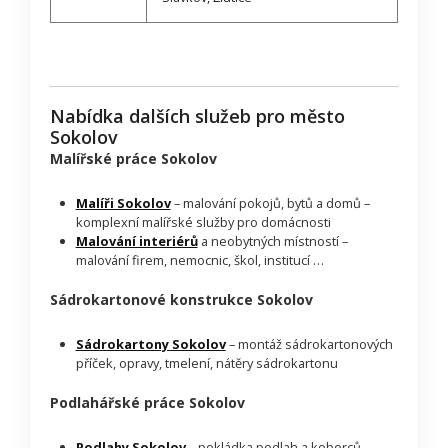
Nabídka dalších služeb pro město
Sokolov
Malířské práce Sokolov
Malíři Sokolov
– malování pokojů, bytů a domů –
komplexní malířské služby pro domácnosti
Malování interiérů
a neobytných místností –
malování firem, nemocnic, škol, institucí …
Sádrokartonové konstrukce Sokolov
Sádrokartony Sokolov
– montáž sádrokartonových
příček, opravy, tmelení, nátěry sádrokartonu
Podlahářské práce Sokolov
Podlahy Sokolov
– pokládka podlah a koberců,