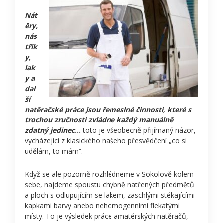
Nát
ěry,
nás
třik
y,
lak
y a
dal
ší
natěračské práce jsou řemeslné činnosti, které s
trochou zručnosti zvládne každý manuálně
zdatný jedinec
…
toto je všeobecně přijímaný názor,
vycházející z klasického našeho přesvědčení „co si
udělám, to mám“.
Když se ale pozorně rozhlédneme v Sokolově kolem
sebe, najdeme spoustu chybně natřených předmětů
a ploch s odlupujícím se lakem, zaschlými stékajícími
kapkami barvy anebo nehomogenními flekatými
místy. To je výsledek práce amatérských natěračů,