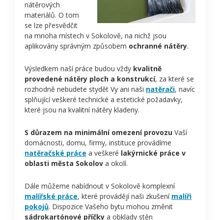
nátěrových
materiálů. O tom
se lze přesvědčit
na mnoha místech v Sokolově, na nichž jsou
aplikovány správným způsobem
ochranné nátěry
.
Výsledkem naší práce budou vždy
kvalitně
provedené nátěry ploch a konstrukcí
, za které se
rozhodně nebudete stydět Vy ani naši
natěrači
, navíc
splňující veškeré technické a estetické požadavky,
které jsou na kvalitní nátěry kladeny.
S důrazem na minimální omezení provozu
Vaší
domácnosti, domu, firmy, instituce provádíme
natěračské práce
a veškeré
lakýrnické práce v
oblasti města Sokolov
a okolí.
Dále můžeme nabídnout v Sokolově komplexní
malířské práce
, které provádějí naši zkušení
malíři
pokojů
. Dispozice Vašeho bytu mohou změnit
sádrokartónové příčky
a obklady stěn