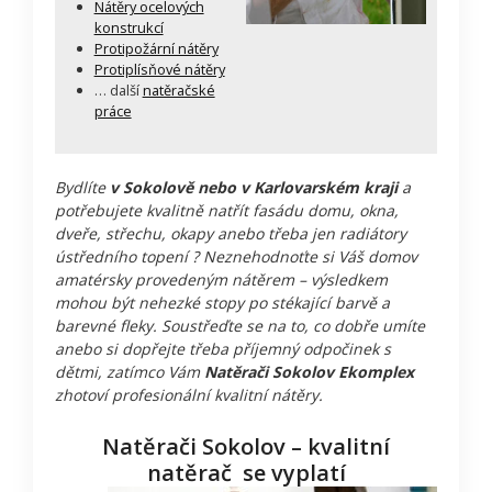
Nátěry ocelových
konstrukcí
Protipožární nátěry
Protiplísňové nátěry
… další
natěračské
práce
Bydlíte
v Sokolově nebo v Karlovarském kraji
a
potřebujete kvalitně natřít fasádu domu, okna,
dveře, střechu, okapy anebo třeba jen radiátory
ústředního topení ? Neznehodnoťte si Váš domov
amatérsky provedeným nátěrem – výsledkem
mohou být nehezké stopy po stékající barvě a
barevné fleky. Soustřeďte se na to, co dobře umíte
anebo si dopřejte třeba příjemný odpočinek s
dětmi, zatímco Vám
Natěrači Sokolov Ekomplex
zhotoví profesionální kvalitní nátěry.
Natěrači Sokolov – kvalitní
natěrač se vyplatí