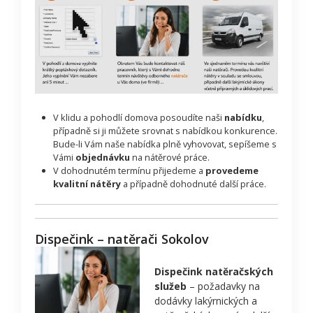
V klidu a pohodlí domova posoudíte naši
nabídku
,
případně si ji můžete srovnat s nabídkou konkurence.
Bude-li Vám naše nabídka plně vyhovovat, sepíšeme s
Vámi
objednávku
na nátěrové práce.
V dohodnutém termínu přijedeme a
provedeme
kvalitní nátěry
a případně dohodnuté další práce.
Dispečink – natěrači Sokolov
Dispečink natěračských
služeb
– požadavky na
dodávky lakýrnických a