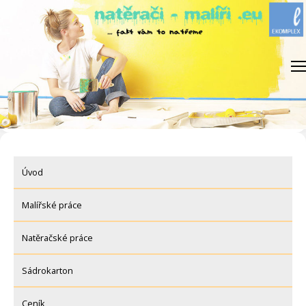
Skip
to
content
Úvod
Malířské práce
Natěračské práce
Sádrokarton
Ceník