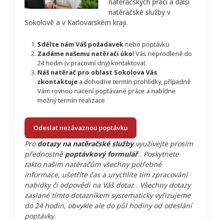
natěračských prací a další
natěračské služby v
Sokolově a v Karlovarském kraji.
Sdělte nám Váš požadavek
nebo poptávku
Zadáme našemu natěrači úko
l Vás neprodleně do
24 hodin (v pracovní dny) kontaktovat
Náš natěrač pro oblast Sokolova Vás
zkontaktuje
a dohodne termín prohlídky, případně
Vám rovnou nacení poptávané práce a nabídne
možný termín realizace
Odeslat nezávaznou poptávku
Pro
dotazy na natěračské služby
využívejte prosím
přednostně
poptávkový formulář
. Poskytnete
takto našim natěračům všechny potřebné
informace, ušetříte čas a urychlíte tím zpracování
nabídky či odpovědi na Váš dotaz . Všechny dotazy
zaslané tímto dotazníkem systematicky vyřizujeme
do 24 hodin, obvykle ale do půl hodiny od odeslání
poptávky.