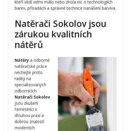
kteří vědí velmi málo nebo zhola nic o technologiích
barev, přísadách a správné technice nanášení barviva.
Natěrači Sokolov jsou
zárukou kvalitních
nátěrů
Nátěry
a odborné
natěračské práce
nechejte proto
raději na
specializovaných
odbornících.
Natěrači Sokolov
jsou zkušení
řemeslníci s
dlouhou praxí a
dobrou znalostí
moderních