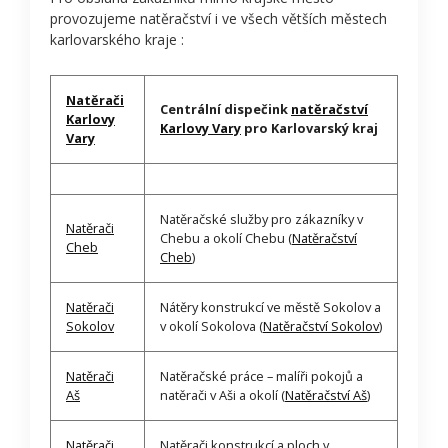
provozujeme natěračství i ve všech větších městech
karlovarského kraje :
Natěrači
Centrální dispečink
natěračství
Karlovy
Karlovy Vary
pro Karlovarský kraj
Vary
Natěračské služby pro zákazníky v
Natěrači
Chebu a okolí Chebu (
Natěračství
Cheb
Cheb
)
Natěrači
Nátěry konstrukcí ve městě Sokolov a
Sokolov
v okolí Sokolova (
Natěračství Sokolov
)
Natěrači
Natěračské práce – malíři pokojů a
Aš
natěrači v Aši a okolí (
Natěračství Aš
)
Natěrači
Natěrači konstrukcí a ploch v