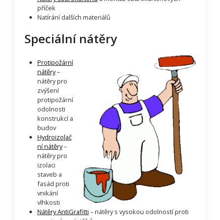
příček
Natírání dalších materiálů
Speciální nátěry
Protipožární
nátěry
–
nátěry pro
zvýšení
protipožární
odolnosti
konstrukcí a
budov
Hydroizolač
ní nátěry
–
nátěry pro
izolaci
staveb a
fasád proti
vnikání
vlhkosti
Nátěry AntiGrafitti
– nátěry s vysokou odolností proti