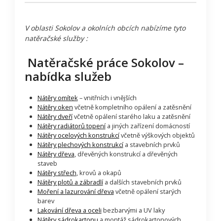
V oblasti Sokolov a okolních obcích nabízíme tyto
natěračské služby :
Natěračské práce Sokolov –
nabídka služeb
Nátěry omítek
– vnitřních i vnějších
Nátěry oken
včetně kompletního opálení a zatěsnění
Nátěry dveří
včetně opálení starého laku a zatěsnění
Nátěry radiátorů topení
a jiných zařízení domácností
Nátěry ocelových konstrukcí
včetně výškových objektů
Nátěry plechových konstrukcí
a stavebních prvků
Nátěry dřeva
, dřevěných konstrukcí a dřevěných
staveb
Nátěry střech
, krovů a okapů
Nátěry plotů a zábradlí
a dalších stavebních prvků
Moření a lazurování dřeva
včetně opálení starých
barev
Lakování dřeva a oceli
bezbarvými a UV laky
Nátěry sádrokartonu
a montáž sádrokartonových