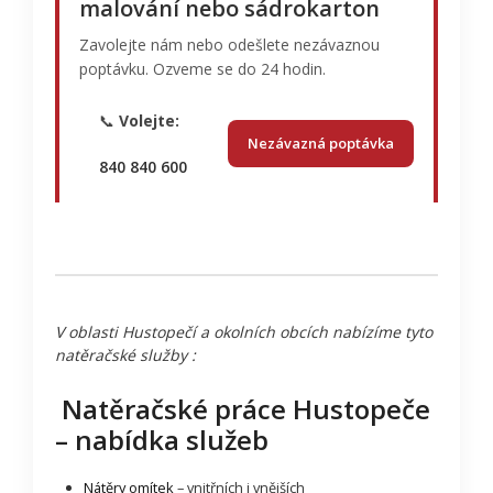
malování nebo sádrokarton
Zavolejte nám nebo odešlete nezávaznou
poptávku. Ozveme se do 24 hodin.
📞
Volejte:
Nezávazná poptávka
840 840 600
V oblasti Hustopečí a okolních obcích nabízíme tyto
natěračské služby :
Natěračské práce Hustopeče
– nabídka služeb
Nátěry omítek
– vnitřních i vnějších