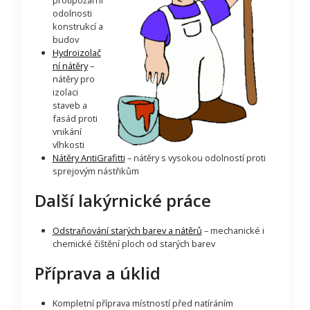
odolnosti
konstrukcí a
budov
Hydroizolač
ní nátěry
–
nátěry pro
izolaci
staveb a
fasád proti
vnikání
vlhkosti
Nátěry AntiGrafitti
– nátěry s vysokou odolností proti
sprejovým nástřikům
Další lakýrnické práce
Odstraňování starých barev a nátěrů
– mechanické i
chemické čištění ploch od starých barev
Příprava a úklid
Kompletní příprava místností před natíráním