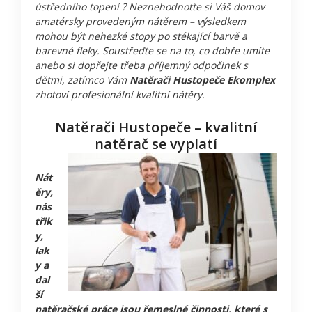
ústředního topení ? Neznehodnoťte si Váš domov
amatérsky provedeným nátěrem – výsledkem
mohou být nehezké stopy po stékající barvě a
barevné fleky. Soustřeďte se na to, co dobře umíte
anebo si dopřejte třeba příjemný odpočinek s
dětmi, zatímco Vám
Natěrači Hustopeče Ekomplex
zhotoví profesionální kvalitní nátěry.
Natěrači Hustopeče – kvalitní
natěrač se vyplatí
Nát
ěry,
nás
třik
y,
lak
y a
dal
ší
natěračské práce jsou řemeslné činnosti, které s