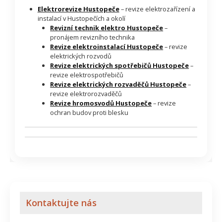
Elektrorevize Hustopeče
– revize elektrozařízení a
instalací v Hustopečích a okolí
Revizní technik elektro Hustopeče
–
pronájem revizního technika
Revize elektroinstalací Hustopeče
– revize
elektrických rozvodů
Revize elektrických spotřebičů Hustopeče
–
revize elektrospotřebičů
Revize elektrických rozvaděčů Hustopeče
–
revize elektrorozvaděčů
Revize hromosvodů Hustopeče
– revize
ochran budov proti blesku
Kontaktujte nás