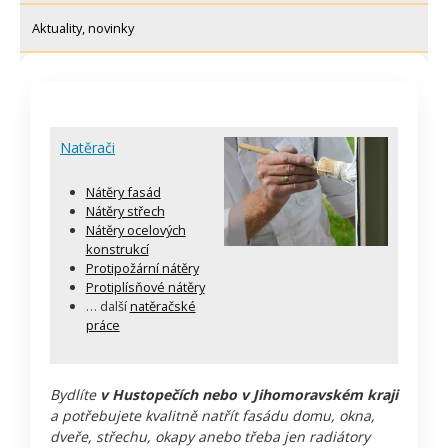
Aktuality, novinky
Natěrači
Nátěry fasád
Nátěry střech
Nátěry ocelových
konstrukcí
Protipožární nátěry
Protiplísňové nátěry
… další
natěračské
práce
Bydlíte
v Hustopečích nebo v Jihomoravském kraji
a potřebujete kvalitně natřít fasádu domu, okna,
dveře, střechu, okapy anebo třeba jen radiátory