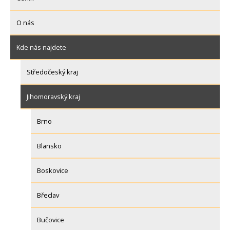
O nás
Kde nás najdete
Středočeský kraj
Jihomoravský kraj
Brno
Blansko
Boskovice
Břeclav
Bučovice