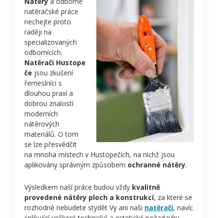
Nátěry
a odborné
natěračské práce
nechejte proto
raději na
specializovaných
odbornících.
Natěrači Hustope
če
jsou zkušení
řemeslníci s
dlouhou praxí a
dobrou znalostí
moderních
nátěrových
materiálů. O tom
se lze přesvědčit
na mnoha místech v Hustopečích, na nichž jsou
aplikovány správným způsobem
ochranné nátěry
.
Výsledkem naší práce budou vždy
kvalitně
provedené nátěry ploch a konstrukcí
, za které se
rozhodně nebudete stydět Vy ani naši
natěrači
, navíc
splňující veškeré technické a estetické požadavky,