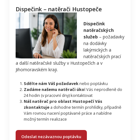
Dispečink – natěrači Hustopeče
Dispečink
natěračských
služeb
– požadavky
na dodávky
lakýrnických a
natěračských prací
a další natěračské služby v Hustopečích a v
Jihomoravském kraji.
Sdělte nám Váš požadavek
nebo poptávku
Zadáme našemu natěrači úko
l Vás neprodleně do
24 hodin (v pracovní dny) kontaktovat
Náš natěrač pro oblast Hustopečí Vás
zkontaktuje
a dohodne termín prohlídky, případně
Vám rovnou nacení poptávané práce a nabídne
možný termín realizace
Odeslat nezávaznou poptávku