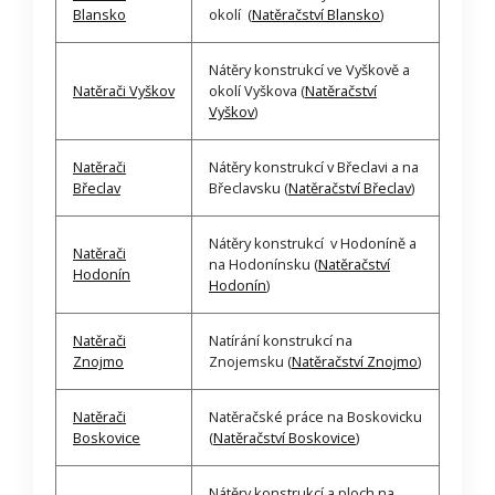
Blansko
okolí (
Natěračství Blansko
)
Nátěry konstrukcí ve Vyškově a
Natěrači Vyškov
okolí Vyškova (
Natěračství
Vyškov
)
Natěrači
Nátěry konstrukcí v Břeclavi a na
Břeclav
Břeclavsku (
Natěračství Břeclav
)
Nátěry konstrukcí v Hodoníně a
Natěrači
na Hodonínsku (
Natěračství
Hodonín
Hodonín
)
Natěrači
Natírání konstrukcí na
Znojmo
Znojemsku (
Natěračství Znojmo
)
Natěrači
Natěračské práce na Boskovicku
Boskovice
(
Natěračství Boskovice
)
Nátěry konstrukcí a ploch na