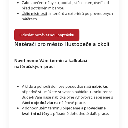
Zabezpečení nábytku, podlah, stěn, oken, dveří atd
před potřísněním barvou
Úklid místností
, interiérů a exteriérů po provedených
nátěrech
Odeslat nezávaznou poptávku
Natěrači pro město Hustopeče a okolí
Navrhneme Vám termín a kalkulaci
natěračských prací
V klidu a pohodlí domova posoudíte naši
nabídku
,
případně si ji můžete srovnat s nabídkou konkurence.
Bude-li Vám naše nabídka plně vyhovovat, sepíšeme s
Vámi
objednávku
na nátěrové práce.
V dohodnutém termínu přijedeme a
provedeme
kvalitní nátěry
a případně dohodnuté další práce.