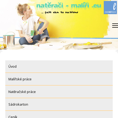
Skip
to
content
Úvod
Malířské práce
Natěračské práce
Sádrokarton
Ceník