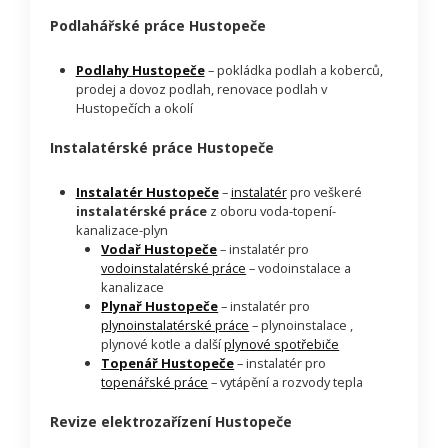
Podlahářské práce Hustopeče
Podlahy Hustopeče
– pokládka podlah a koberců,
prodej a dovoz podlah, renovace podlah v
Hustopečích a okolí
Instalatérské práce Hustopeče
Instalatér Hustopeče
–
instalatér
pro veškeré
instalatérské práce
z oboru voda-topení-
kanalizace-plyn
Vodař Hustopeče
– instalatér pro
vodoinstalatérské práce
– vodoinstalace a
kanalizace
Plynař Hustopeče
– instalatér pro
plynoinstalatérské práce
– plynoinstalace ,
plynové kotle a další
plynové spotřebiče
Topenář Hustopeče
– instalatér pro
topenářské práce
– vytápění a rozvody tepla
Revize elektrozařízení Hustopeče