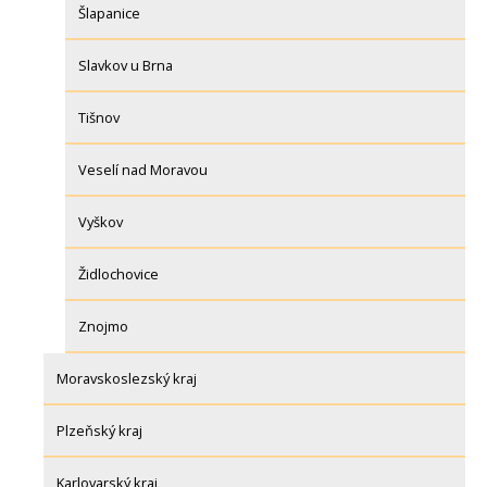
Šlapanice
Slavkov u Brna
Tišnov
Veselí nad Moravou
Vyškov
Židlochovice
Znojmo
Moravskoslezský kraj
Plzeňský kraj
Karlovarský kraj