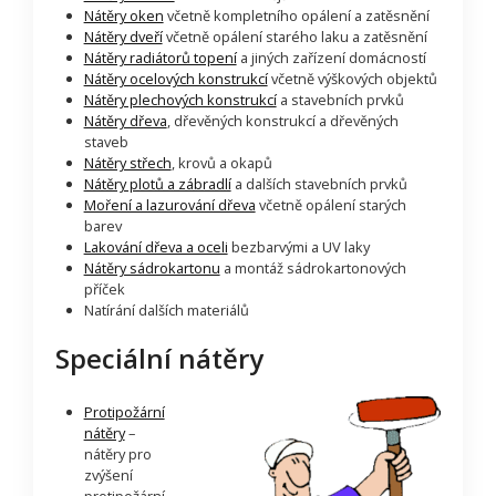
Nátěry oken
včetně kompletního opálení a zatěsnění
Nátěry dveří
včetně opálení starého laku a zatěsnění
Nátěry radiátorů topení
a jiných zařízení domácností
Nátěry ocelových konstrukcí
včetně výškových objektů
Nátěry plechových konstrukcí
a stavebních prvků
Nátěry dřeva
, dřevěných konstrukcí a dřevěných
staveb
Nátěry střech
, krovů a okapů
Nátěry plotů a zábradlí
a dalších stavebních prvků
Moření a lazurování dřeva
včetně opálení starých
barev
Lakování dřeva a oceli
bezbarvými a UV laky
Nátěry sádrokartonu
a montáž sádrokartonových
příček
Natírání dalších materiálů
Speciální nátěry
Protipožární
nátěry
–
nátěry pro
zvýšení
protipožární