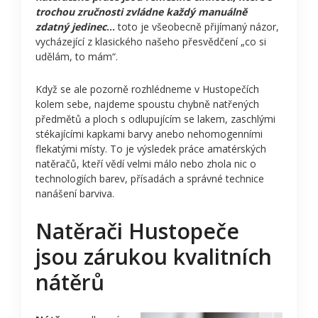
trochou zručnosti zvládne každý manuálně
zdatný jedinec
…
toto je všeobecně přijímaný názor,
vycházející z klasického našeho přesvědčení „co si
udělám, to mám“.
Když se ale pozorně rozhlédneme v Hustopečích
kolem sebe, najdeme spoustu chybně natřených
předmětů a ploch s odlupujícím se lakem, zaschlými
stékajícími kapkami barvy anebo nehomogenními
flekatými místy. To je výsledek práce amatérských
natěračů, kteří vědí velmi málo nebo zhola nic o
technologiích barev, přísadách a správné technice
nanášení barviva.
Natěrači Hustopeče
jsou zárukou kvalitních
nátěrů