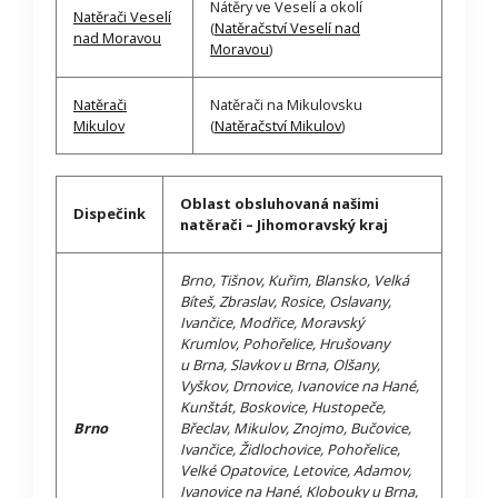
Nátěry ve Veselí a okolí
Natěrači Veselí
(
Natěračství Veselí nad
nad Moravou
Moravou
)
Natěrači
Natěrači na Mikulovsku
Mikulov
(
Natěračství Mikulov
)
Oblast obsluhovaná našimi
Dispečink
natěrači – Jihomoravský kraj
Brno, Tišnov, Kuřim, Blansko, Velká
Bíteš, Zbraslav, Rosice, Oslavany,
Ivančice, Modřice, Moravský
Krumlov, Pohořelice, Hrušovany
u Brna, Slavkov u Brna, Olšany,
Vyškov, Drnovice, Ivanovice na Hané,
Kunštát, Boskovice, Hustopeče,
Brno
Břeclav, Mikulov, Znojmo, Bučovice,
Ivančice, Židlochovice, Pohořelice,
Velké Opatovice, Letovice, Adamov,
Ivanovice na Hané, Klobouky u Brna,