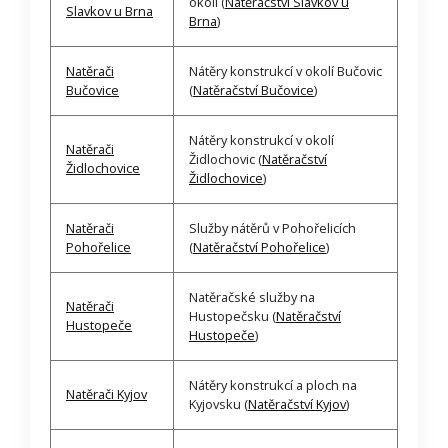
okolí (
Natěračství Slavkov u
Slavkov u Brna
Brna
)
Natěrači
Nátěry konstrukcí v okolí Bučovic
Bučovice
(
Natěračství Bučovice
)
Nátěry konstrukcí v okolí
Natěrači
Židlochovic (
Natěračství
Židlochovice
Židlochovice
)
Natěrači
Služby nátěrů v Pohořelicích
Pohořelice
(
Natěračství Pohořelice
)
Natěračské služby na
Natěrači
Hustopečsku (
Natěračství
Hustopeče
Hustopeče
)
Nátěry konstrukcí a ploch na
Natěrači Kyjov
Kyjovsku (
Natěračství Kyjov
)