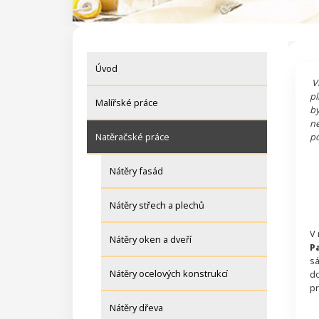
Úvod
Vl
pl
Malířské práce
by
ne
Natěračské práce
po
Nátěry fasád
Nátěry střech a plechů
V 
Nátěry oken a dveří
P
sá
Nátěry ocelových konstrukcí
do
pr
Nátěry dřeva