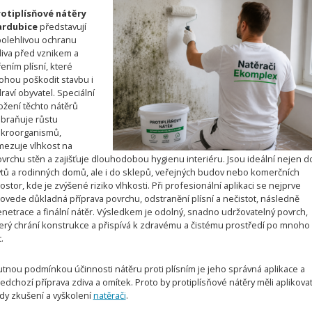
rotiplísňové nátěry
ardubice
představují
olehlivou ochranu
iva před vznikem a
řením plísní, které
hou poškodit stavbu i
raví obyvatel. Speciální
ožení těchto nátěrů
braňuje růstu
kroorganismů,
ezuje vlhkost na
vrchu stěn a zajišťuje dlouhodobou hygienu interiéru. Jsou ideální nejen d
tů a rodinných domů, ale i do sklepů, veřejných budov nebo komerčních
ostor, kde je zvýšené riziko vlhkosti. Při profesionální aplikaci se nejprve
ovede důkladná příprava povrchu, odstranění plísní a nečistot, následně
netrace a finální nátěr. Výsledkem je odolný, snadno udržovatelný povrch,
erý chrání konstrukce a přispívá k zdravému a čistému prostředí po mnoho
.
tnou podmínkou účinnosti nátěru proti plísním je jeho správná aplikace a
edchozí příprava zdiva a omítek. Proto by protiplísňové nátěry měli aplikova
dy zkušení a vyškolení
natěrači
.