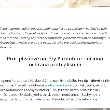
hkost, kondenzující voda a stojatý vzduch jsou prostředím, v němž se daří
ísním a houbám. Objeví-li se tyto odolné organismy na stěnách a stropech
tů a interiérů, stávají se prostory zamořené plísněmi zdravotně závadnými a
bezpečnými nejen pro pobyt osob, ale také pro uskladněný materiál a
traviny.
Protiplísňové nátěry Pardubice – účinná
ochrana proti plísním
regionu Pardubice a Pardubický kraj nabízíme službu
Protiplísňové nátěr
ardubice
. Provádíme odborné
protiplísňové nátěry
omítek, zdiva, stropů,
drokartonových i zděných interiérů. Aplikujeme nátěry proti plísním v
mácnostech, školách, jídelnách, skladech, nemocnicích, kuchyních i v
ůmyslových podnicích v celé oblasti Pardubic a Pardubického kraje.