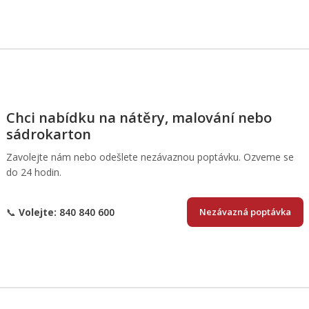
Chci nabídku na nátěry, malování nebo
sádrokarton
Zavolejte nám nebo odešlete nezávaznou poptávku. Ozveme se
do 24 hodin.
📞
Volejte:
840 840 600
Nezávazná poptávka