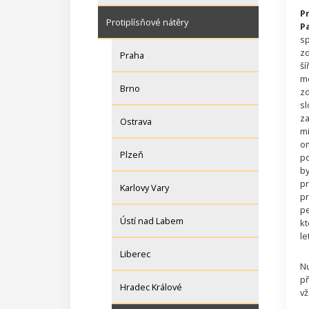
P
Protiplísňové nátěry
P
sp
zd
Praha
ší
mo
Brno
zd
sl
za
Ostrava
mi
om
Plzeň
po
by
pr
Karlovy Vary
pr
pe
Ústí nad Labem
kt
let
Liberec
Nu
př
Hradec Králové
vž