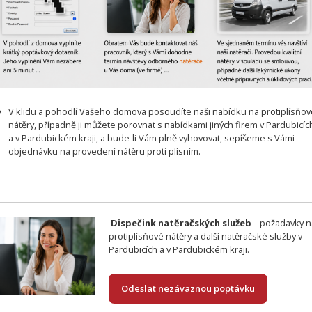
V klidu a pohodlí Vašeho domova posoudíte naši nabídku na protiplísňov
nátěry, případně ji můžete porovnat s nabídkami jiných firem v Pardubicíc
a v Pardubickém kraji, a bude-li Vám plně vyhovovat, sepíšeme s Vámi
objednávku na provedení nátěru proti plísním.
Dispečink natěračských služeb
– požadavky n
protiplísňové nátěry a další natěračské služby v
Pardubicích a v Pardubickém kraji.
Odeslat nezávaznou poptávku