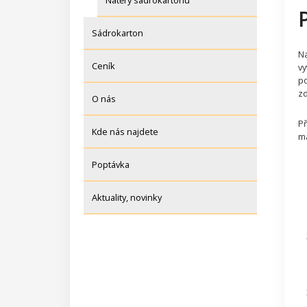
Nátěry sádrokartonu
Sádrokarton
Na
Ceník
vy
po
zd
O nás
Př
Kde nás najdete
ma
Poptávka
Aktuality, novinky