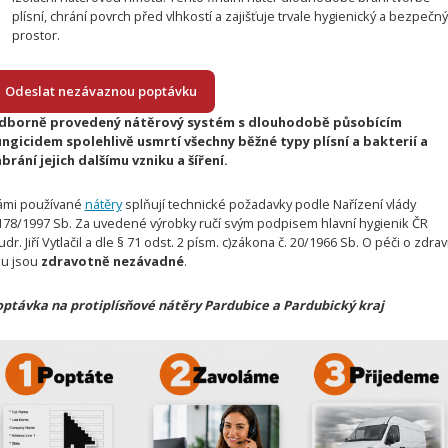
plísní, chrání povrch před vlhkostí a zajišťuje trvale hygienický a bezpečn
prostor.
Odeslat nezávaznou poptávku
dborně provedený nátěrový systém s dlouhodobě působícím
ngicidem spolehlivě usmrtí všechny běžné typy plísní a bakterií a
brání jejich dalšímu vzniku a šíření.
ámi používané
nátěry
splňují technické požadavky podle Nařízení vlády
178/1997 Sb. Za uvedené výrobky ručí svým podpisem hlavní hygienik ČR
dr. Jiří Vytlačil a dle § 71 odst. 2 písm. c)zákona č. 20/1966 Sb. O péči o zdrav
du jsou
zdravotně nezávadné
.
ptávka na protiplísňové nátěry Pardubice a Pardubický kraj