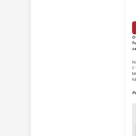
O
fu
za
N
č.
Mu
li
Po