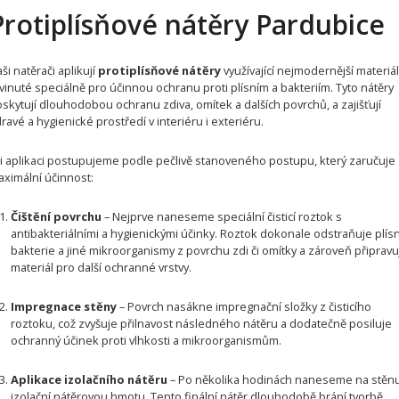
Protiplísňové nátěry Pardubice
ši natěrači aplikují
protiplísňové nátěry
využívající nejmodernější materiál
vinuté speciálně pro účinnou ochranu proti plísním a bakteriím. Tyto nátěry
skytují dlouhodobou ochranu zdiva, omítek a dalších povrchů, a zajišťují
ravé a hygienické prostředí v interiéru i exteriéru.
i aplikaci postupujeme podle pečlivě stanoveného postupu, který zaručuje
ximální účinnost:
Čištění povrchu
– Nejprve naneseme speciální čisticí roztok s
antibakteriálními a hygienickými účinky. Roztok dokonale odstraňuje plís
bakterie a jiné mikroorganismy z povrchu zdi či omítky a zároveň připravu
materiál pro další ochranné vrstvy.
Impregnace stěny
– Povrch nasákne impregnační složky z čisticího
roztoku, což zvyšuje přilnavost následného nátěru a dodatečně posiluje
ochranný účinek proti vlhkosti a mikroorganismům.
Aplikace izolačního nátěru
– Po několika hodinách naneseme na stěn
izolační nátěrovou hmotu. Tento finální nátěr dlouhodobě brání tvorbě