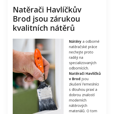
Natěrači Havlíčkův
Brod jsou zárukou
kvalitních nátěrů
Nátěry
a odborné
natěračské práce
nechejte proto
raději na
specializovaných
odbornících.
Natěrači Havlíčků
v Brod
jsou
zkušení řemeslníci
s dlouhou praxí a
dobrou znalostí
moderních
nátěrových
materiálů. O tom