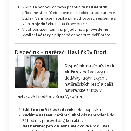
V klidu a pohodlí domova posoudíte naši
nabídku
,
případně si ji můžete srovnat s nabídkou konkurence.
Bude-li Vám naše nabídka plně vyhovovat, sepíšeme s
Vámi
objednávku
na nátěrové práce.
V dohodnutém termínu přijedeme a
provedeme
kvalitní nátěry
a případně dohodnuté další práce.
Dispečink – natěrači Havlíčkův Brod
Dispečink natěračských
služeb
– požadavky na
dodávky lakýrnických a
natěračských prací a další
natěračské služby V
Havlíčkově Brodě a v Kraji Vysočina.
Sdělte nám Váš požadavek
nebo poptávku
Zadáme našemu natěrači úko
l Vás neprodleně do
24 hodin (v pracovní dny) kontaktovat
Náš natěrač pro oblast Havlíčkova Brodu Vás