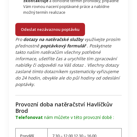
zkontaktuje
a dohodne termín prohlídky, případně
Vám rovnou nacení poptávané práce a nabídne
možný termín realizace
Odeslat nezávaznou poptávku
Pro
dotazy na natěračské služby
využívejte prosím
přednostně
poptávkový formulář
. Poskytnete
takto našim natěračům všechny potřebné
informace, ušetříte čas a urychlíte tím zpracování
nabídky či odpovědi na Váš dotaz . Všechny dotazy
zaslané tímto dotazníkem systematicky vyřizujeme
do 24 hodin, obvykle ale do půl hodiny od odeslání
poptávky.
Provozní doba natěračství Havlíčkův
Brod
Telefonovat
nám můžete v této provozní době :
Pondělí
7.30 – 12.00 12.30 – 16.00