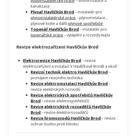
vodoinstalatérské práce
– vodoinstalace a
kanalizace
Plynař Havlíčkův Brod
– instalatér pro
plynoinstalatérské práce
– plynoinstalace ,
plynové kotle a další
plynové spotřebiče
Topenář Havlíčkův Brod
– instalatér pro
topenářské práce
– vytápění a rozvody tepla
Revize elektrozařízení Havlíčkův Brod
Elektrorevize Havlíčkův Brod
– revize
elektrozařízení a instalací V Havlíčkově Brodě a okolí
Revizní technik elektro Havlíčkův Brod
–
pronájem revizního technika
Revize elektroinstalací Havlíčkův Brod
–
revize elektrických rozvodů
Revize elektrických spotřebičů Havlíčkův
Brod
– revize elektrospotřebičů
Revize elektrických rozvaděčů Havlíčkův
Brod
– revize elektrorozvaděčů
Revize hromosvodů Havlíčkův Brod
– revize
ochran budov proti blesku