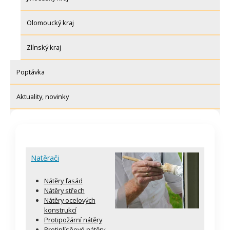
Olomoucký kraj
Zlínský kraj
Poptávka
Aktuality, novinky
Natěrači
Nátěry fasád
Nátěry střech
Nátěry ocelových
konstrukcí
Protipožární nátěry
Protiplísňové nátěry