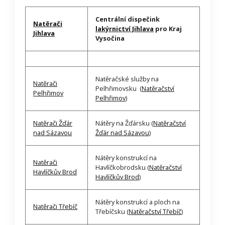
Centrální dispečink
Natěrači
lakýrnictví Jihlava
pro Kraj
Jihlava
Vysočina
Natěračské služby na
Natěrači
Pelhřimovsku (
Natěračství
Pelhřimov
Pelhřimov
)
Natěrači Žďár
Nátěry na Žďársku (
Natěračství
nad Sázavou
Žďár nad Sázavou
)
Nátěry konstrukcí na
Natěrači
Havlíčkobrodsku (
Natěračství
Havlíčkův Brod
Havlíčkův Brod
)
Nátěry konstrukcí a ploch na
Natěrači Třebíč
Třebíčsku (
Natěračství Třebíč
)