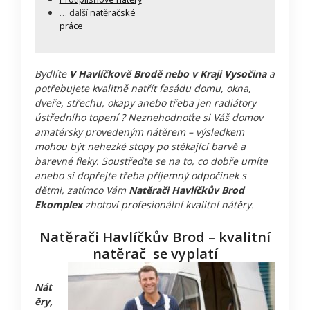
… další
natěračské
práce
Bydlíte
V Havlíčkově Brodě nebo v Kraji Vysočina
a
potřebujete kvalitně natřít fasádu domu, okna,
dveře, střechu, okapy anebo třeba jen radiátory
ústředního topení ? Neznehodnoťte si Váš domov
amatérsky provedeným nátěrem – výsledkem
mohou být nehezké stopy po stékající barvě a
barevné fleky. Soustřeďte se na to, co dobře umíte
anebo si dopřejte třeba příjemný odpočinek s
dětmi, zatímco Vám
Natěrači Havlíčkův Brod
Ekomplex
zhotoví profesionální kvalitní nátěry.
Natěrači Havlíčkův Brod – kvalitní
natěrač se vyplatí
Nát
ěry,