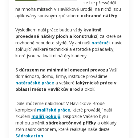
se lze přesvědčit
na mnoha místech V Havlíčkově Brodě, na nichž jsou
aplikovány správným způsobem
ochranné nátěry
.
Výsledkem naší práce budou vždy
kvalitně
provedené nátěry ploch a konstrukcí
, za které se
rozhodně nebudete stydět Vy ani naši
natěrači
, navíc
splňující veškeré technické a estetické požadavky,
které jsou na kvalitní nátěry kladeny.
S důrazem na minimální omezení provozu
Vaší
domácnosti, domu, firmy, instituce provádíme
natěračské práce
a veškeré
lakýrnické práce v
oblasti města Havlíčkův Brod
a okolí.
Dále můžeme nabídnout V Havlíčkově Brodě
komplexní
malířské práce
, které provádějí naši
zkušení
malíři pokojů
. Dispozice Vašeho bytu
mohou změnit
sádrokartónové příčky
a obklady
stěn sádrokartonem, které realizuje naše divize
Sádrokarton