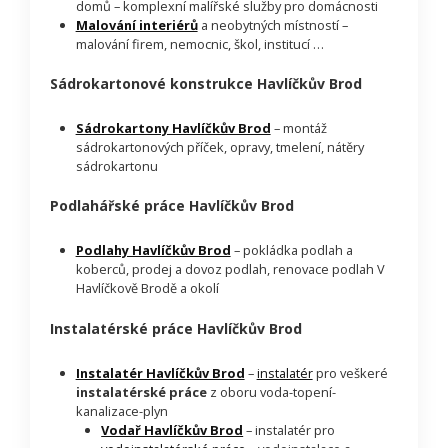
domů – komplexní malířské služby pro domácnosti
Malování interiérů
a neobytných místností –
malování firem, nemocnic, škol, institucí …
Sádrokartonové konstrukce Havlíčkův Brod
Sádrokartony Havlíčkův Brod
– montáž
sádrokartonových příček, opravy, tmelení, nátěry
sádrokartonu
Podlahářské práce Havlíčkův Brod
Podlahy Havlíčkův Brod
– pokládka podlah a
koberců, prodej a dovoz podlah, renovace podlah V
Havlíčkově Brodě a okolí
Instalatérské práce Havlíčkův Brod
Instalatér Havlíčkův Brod
–
instalatér
pro veškeré
instalatérské práce
z oboru voda-topení-
kanalizace-plyn
Vodař Havlíčkův Brod
– instalatér pro