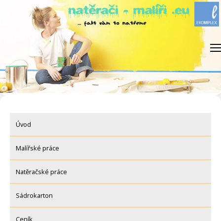
Skip
to
content
Úvod
Malířské práce
Natěračské práce
Sádrokarton
Ceník