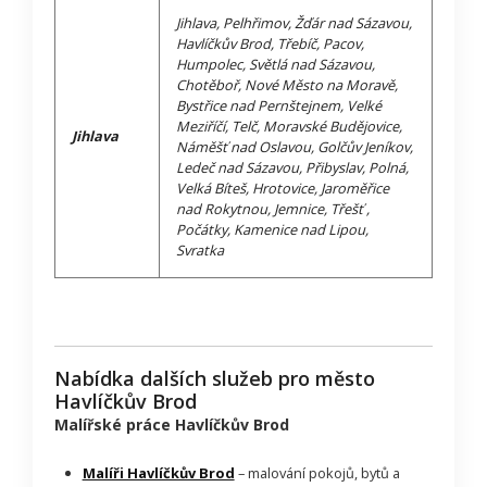
Jihlava, Pelhřimov, Žďár nad Sázavou,
Havlíčkův Brod, Třebíč, Pacov,
Humpolec, Světlá nad Sázavou,
Chotěboř, Nové Město na Moravě,
Bystřice nad Pernštejnem, Velké
Meziříčí, Telč, Moravské Budějovice,
Jihlava
Náměšť nad Oslavou, Golčův Jeníkov,
Ledeč nad Sázavou, Přibyslav, Polná,
Velká Bíteš, Hrotovice, Jaroměřice
nad Rokytnou, Jemnice, Třešť ,
Počátky, Kamenice nad Lipou,
Svratka
Nabídka dalších služeb pro město
Havlíčkův Brod
Malířské práce Havlíčkův Brod
Malíři Havlíčkův Brod
– malování pokojů, bytů a