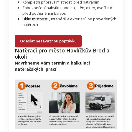
Kompletní příprava místností před natíráním
Zabezpečení nábytku, podlah, stěn, oken, dveří atd
před potřísněním barvou
Úklid místností
, interiérů a exteriérů po provedených
nátěrech
Odeslat nezávaznou poptávku
Natěrači pro město Havlíčkův Brod a
okolí
Navrhneme Vám termín a kalkulaci
natěračských prací