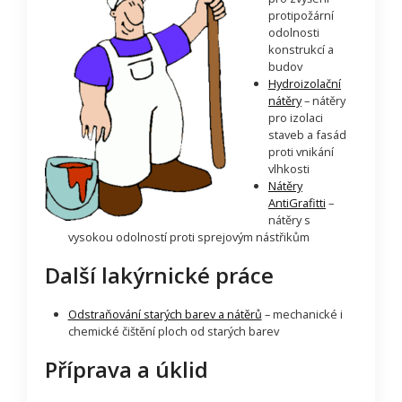
protipožární
odolnosti
konstrukcí a
budov
Hydroizolační
nátěry
– nátěry
pro izolaci
staveb a fasád
proti vnikání
vlhkosti
Nátěry
AntiGrafitti
–
nátěry s
vysokou odolností proti sprejovým nástřikům
Další lakýrnické práce
Odstraňování starých barev a nátěrů
– mechanické i
chemické čištění ploch od starých barev
Příprava a úklid