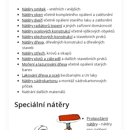
Nátěry omítek
– vnitřních i vnějších
Nátěry oken
včetně kompletního opálení a zatěsnění
Nátěry dveří
včetně opálení starého laku a zatěsnění
Nátěry radiátorů topení
a jiných zařízení domácností
Nátěry ocelových konstrukcí
včetně výškových objektů
Nátěry plechových konstrukcí
a stavebních prvků
Nátěry dřeva
, dřevěných konstrukcí a dřevěných
staveb
Nátěry střech
, krovů a okapů
Nátěry plotů a zábradlí
a dalších stavebních prvků
Moření a lazurování dřeva
včetně opálení starých
barev
Lakování dřeva a oceli
bezbarvými a UV laky
Nátěry sádrokartonu
a montáž sádrokartonových
příček
Natírání dalších materiálů
Speciální nátěry
Protipožární
nátěry
– nátěry
pro zvýšení