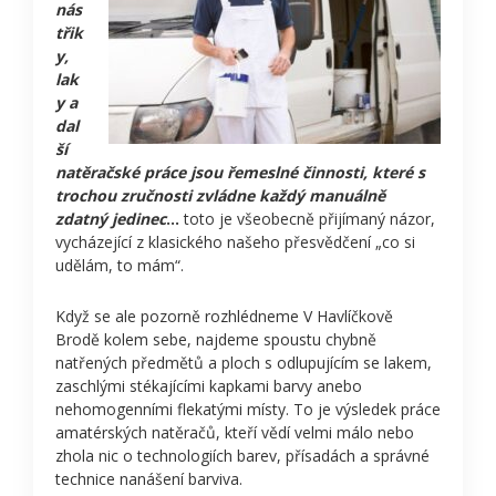
nás
třik
y,
lak
y a
dal
ší
natěračské práce jsou řemeslné činnosti, které s
trochou zručnosti zvládne každý manuálně
zdatný jedinec
…
toto je všeobecně přijímaný názor,
vycházející z klasického našeho přesvědčení „co si
udělám, to mám“.
Když se ale pozorně rozhlédneme V Havlíčkově
Brodě kolem sebe, najdeme spoustu chybně
natřených předmětů a ploch s odlupujícím se lakem,
zaschlými stékajícími kapkami barvy anebo
nehomogenními flekatými místy. To je výsledek práce
amatérských natěračů, kteří vědí velmi málo nebo
zhola nic o technologiích barev, přísadách a správné
technice nanášení barviva.