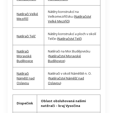
Nátěry konstrukcí na
Natěrači Velké
Velkomeziříčsku (
Natěračství
Meziříčí
Velké Meziříčí
)
Nátěry konstrukcí a ploch v okolí
Natěrači Telč
Telče (
Natěračství Telč
)
Natěrači
Natěrači na Mor.Budějovicku
Moravské
(
Natěračství Moravské
Budějovice
Budějovice
)
Natěrači
Natěrači v okolí Náměště n. O.
Náměšť nad
(
Natěračství Náměšť nad
Oslavou
Oslavou
)
Oblast obsluhovaná našimi
Dispečink
natěrači – kraj Vysočina