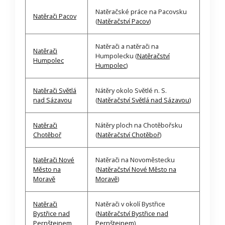
Natěračské práce na Pacovsku
Natěrači Pacov
(
Natěračství Pacov
)
Natěrači a natěrači na
Natěrači
Humpolecku (
Natěračství
Humpolec
Humpolec
)
Natěrači Světlá
Nátěry okolo Světlé n. S.
nad Sázavou
(
Natěračství Světlá nad Sázavou
)
Natěrači
Nátěry ploch na Chotěbořsku
Chotěboř
(
Natěračství Chotěboř
)
Natěrači Nové
Natěrači na Novoměstecku
Město na
(
Natěračství Nové Město na
Moravě
Moravě
)
Natěrači
Natěrači v okolí Bystřice
Bystřice nad
(
Natěračství Bystřice nad
Pernštejnem
Pernštejnem
)