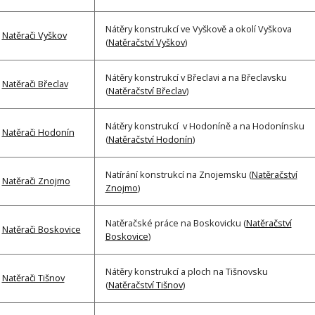
Nátěry konstrukcí ve Vyškově a okolí Vyškova
Natěrači Vyškov
(
Natěračství Vyškov
)
Nátěry konstrukcí v Břeclavi a na Břeclavsku
Natěrači Břeclav
(
Natěračství Břeclav
)
Nátěry konstrukcí v Hodoníně a na Hodonínsku
Natěrači Hodonín
(
Natěračství Hodonín
)
Natírání konstrukcí na Znojemsku (
Natěračství
Natěrači Znojmo
Znojmo
)
Natěračské práce na Boskovicku (
Natěračství
Natěrači Boskovice
Boskovice
)
Nátěry konstrukcí a ploch na Tišnovsku
Natěrači Tišnov
(
Natěračství Tišnov
)