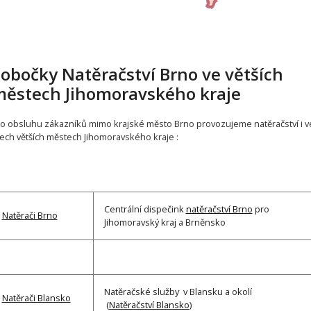
obočky Natěračství Brno ve větších
ěstech Jihomoravského kraje
o obsluhu zákazníků mimo krajské město Brno provozujeme natěračství i v
ech větších městech Jihomoravského kraje :
Centrální dispečink
natěračství Brno
pro
Natěrači Brno
Jihomoravský kraj a Brněnsko
Natěračské služby v Blansku a okolí
Natěrači Blansko
(
Natěračství Blansko
)