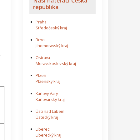
Naši natěrači Česká
republika
Praha
Středočeský kraj
Brno
Jihomoravský kraj
e
Ostrava
Moravskoslezský kraj
Plzeň
Plzeňský kraj
Karlovy Vary
Karlovarský kraj
Ústí nad Labem
Ústecký kraj
Liberec
Liberecký kraj