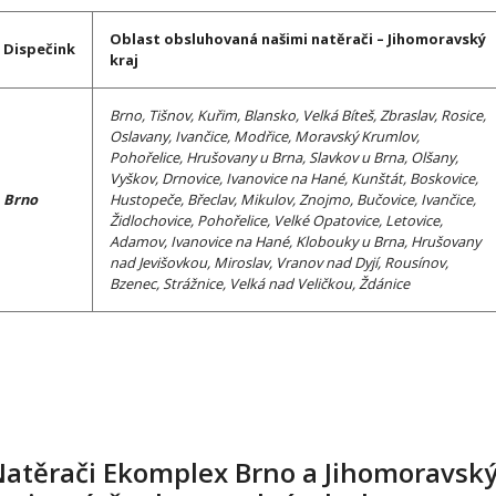
Oblast obsluhovaná našimi natěrači – Jihomoravský
Dispečink
kraj
Brno, Tišnov, Kuřim, Blansko, Velká Bíteš, Zbraslav, Rosice,
Oslavany, Ivančice, Modřice, Moravský Krumlov,
Pohořelice, Hrušovany u Brna, Slavkov u Brna, Olšany,
Vyškov, Drnovice, Ivanovice na Hané, Kunštát, Boskovice,
Brno
Hustopeče, Břeclav, Mikulov, Znojmo, Bučovice, Ivančice,
Židlochovice, Pohořelice, Velké Opatovice, Letovice,
Adamov, Ivanovice na Hané, Klobouky u Brna, Hrušovany
nad Jevišovkou, Miroslav, Vranov nad Dyjí, Rousínov,
Bzenec, Strážnice, Velká nad Veličkou, Ždánice
atěrači Ekomplex Brno a Jihomoravsk