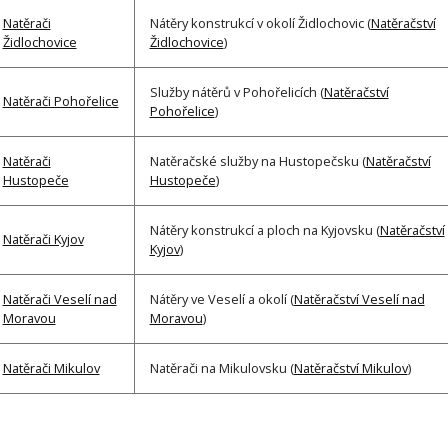
Natěrači
Nátěry konstrukcí v okolí Židlochovic (
Natěračství
Židlochovice
Židlochovice
)
Služby nátěrů v Pohořelicích (
Natěračství
Natěrači Pohořelice
Pohořelice
)
Natěrači
Natěračské služby na Hustopečsku (
Natěračství
Hustopeče
Hustopeče
)
Nátěry konstrukcí a ploch na Kyjovsku (
Natěračství
Natěrači Kyjov
Kyjov
)
Natěrači Veselí nad
Nátěry ve Veselí a okolí (
Natěračství Veselí nad
Moravou
Moravou
)
Natěrači Mikulov
Natěrači na Mikulovsku (
Natěračství Mikulov
)