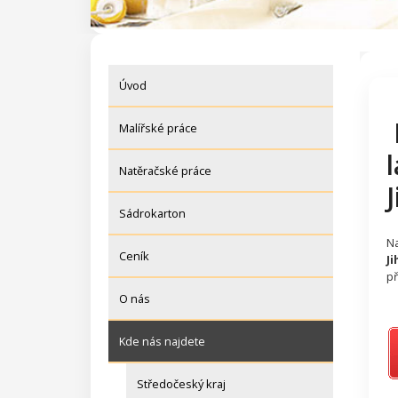
Úvod
Malířské práce
Natěračské práce
Sádrokarton
N
Ceník
J
př
O nás
Kde nás najdete
Středočeský kraj