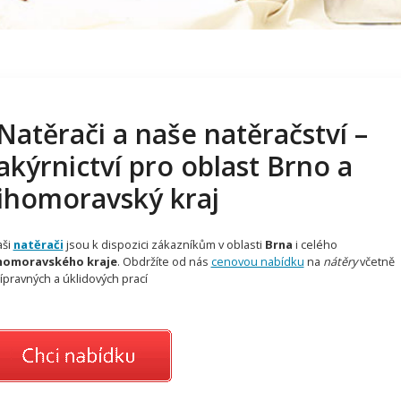
Natěrači a naše natěračství –
lakýrnictví pro oblast Brno a
Jihomoravský kraj
aši
natěrači
jsou k dispozici zákazníkům v oblasti
Brna
i celého
ihomoravského kraje
. Obdržíte od nás
cenovou nabídku
na
nátěry
včetně
ípravných a úklidových prací