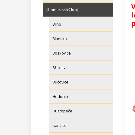
V
Jihomoravský kraj
l
p
Brno
Blansko
Boskovice
Břeclav
Bučovice
Hodonín
Hustopeče
Ivančice