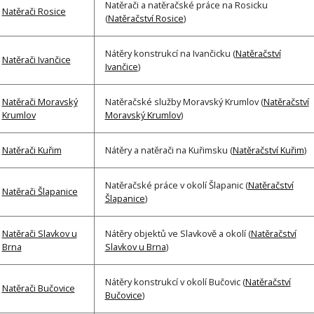
Natěrači a natěračské práce na Rosicku
Natěrači Rosice
(
Natěračství Rosice
)
Nátěry konstrukcí na Ivančicku (
Natěračství
Natěrači Ivančice
Ivančice
)
Natěrači Moravský
Natěračské služby Moravský Krumlov (
Natěračství
Krumlov
Moravský Krumlov
)
Natěrači Kuřim
Nátěry a natěrači na Kuřimsku (
Natěračství Kuřim
)
Natěračské práce v okolí Šlapanic (
Natěračství
Natěrači Šlapanice
Šlapanice
)
Natěrači Slavkov u
Nátěry objektů ve Slavkově a okolí (
Natěračství
Brna
Slavkov u Brna
)
Nátěry konstrukcí v okolí Bučovic (
Natěračství
Natěrači Bučovice
Bučovice
)