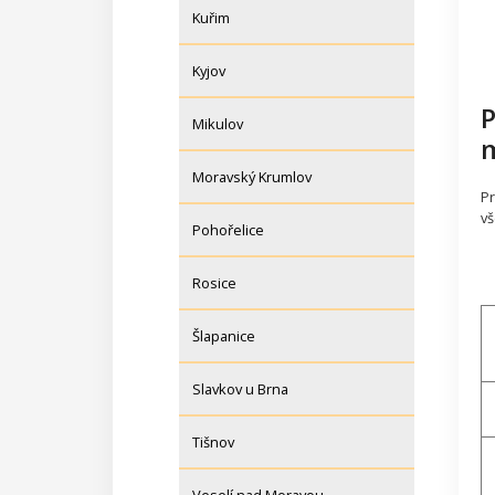
Kuřim
Kyjov
P
Mikulov
m
Moravský Krumlov
Pr
vš
Pohořelice
Rosice
Šlapanice
Slavkov u Brna
Tišnov