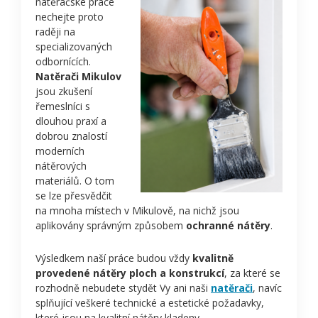
natěračské práce
nechejte proto
raději na
specializovaných
odbornících.
Natěrači Mikulov
jsou zkušení
řemeslníci s
dlouhou praxí a
dobrou znalostí
moderních
nátěrových
materiálů. O tom
se lze přesvědčit
na mnoha místech v Mikulově, na nichž jsou
aplikovány správným způsobem
ochranné nátěry
.
Výsledkem naší práce budou vždy
kvalitně
provedené nátěry ploch a konstrukcí
, za které se
rozhodně nebudete stydět Vy ani naši
natěrači
, navíc
splňující veškeré technické a estetické požadavky,
které jsou na kvalitní nátěry kladeny.