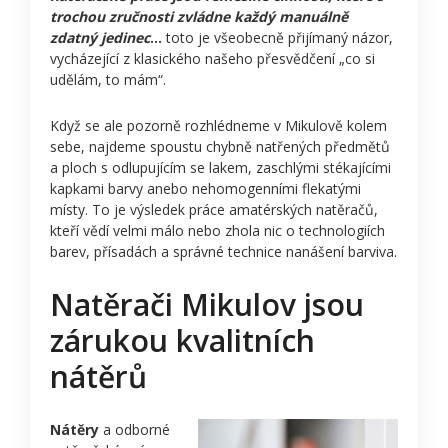
trochou zručnosti zvládne každý manuálně
zdatný jedinec
…
toto je všeobecně přijímaný názor,
vycházející z klasického našeho přesvědčení „co si
udělám, to mám“.
Když se ale pozorně rozhlédneme v Mikulově kolem
sebe, najdeme spoustu chybně natřených předmětů
a ploch s odlupujícím se lakem, zaschlými stékajícími
kapkami barvy anebo nehomogenními flekatými
místy. To je výsledek práce amatérských natěračů,
kteří vědí velmi málo nebo zhola nic o technologiích
barev, přísadách a správné technice nanášení barviva.
Natěrači Mikulov jsou
zárukou kvalitních
nátěrů
Nátěry
a odborné