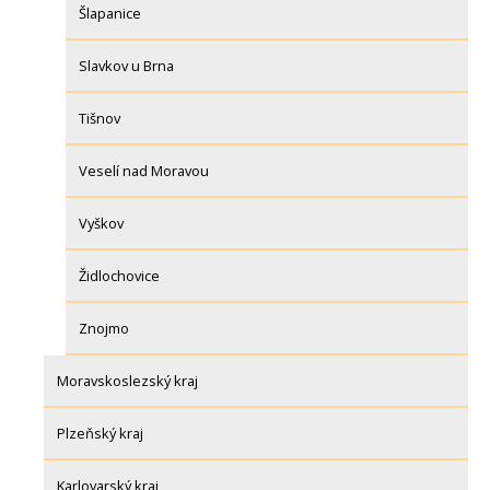
Šlapanice
Slavkov u Brna
Tišnov
Veselí nad Moravou
Vyškov
Židlochovice
Znojmo
Moravskoslezský kraj
Plzeňský kraj
Karlovarský kraj