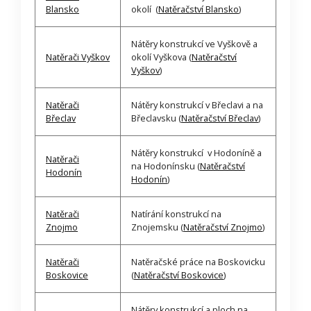
Blansko
okolí (
Natěračství Blansko
)
Nátěry konstrukcí ve Vyškově a
Natěrači Vyškov
okolí Vyškova (
Natěračství
Vyškov
)
Natěrači
Nátěry konstrukcí v Břeclavi a na
Břeclav
Břeclavsku (
Natěračství Břeclav
)
Nátěry konstrukcí v Hodoníně a
Natěrači
na Hodonínsku (
Natěračství
Hodonín
Hodonín
)
Natěrači
Natírání konstrukcí na
Znojmo
Znojemsku (
Natěračství Znojmo
)
Natěrači
Natěračské práce na Boskovicku
Boskovice
(
Natěračství Boskovice
)
Nátěry konstrukcí a ploch na