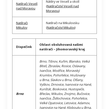
Nátěry ve Veselí a okolí
Natěrači Veselí
(
Natěračství Veselí nad
nad Moravou
Moravou
)
Natěrači
Natěrači na Mikulovsku
Mikulov
(
Natěračství Mikulov
)
Oblast obsluhovaná našimi
Dispečink
natěrači – Jihomoravský kraj
Brno, Tišnov, Kuřim, Blansko, Velká
Bíteš, Zbraslav, Rosice, Oslavany,
Ivančice, Modřice, Moravský
Krumlov, Pohořelice, Hrušovany
u Brna, Slavkov u Brna, Olšany,
Vyškov, Drnovice, Ivanovice na Hané,
Kunštát, Boskovice, Hustopeče,
Brno
Břeclav, Mikulov, Znojmo, Bučovice,
Ivančice, Židlochovice, Pohořelice,
Velké Opatovice, Letovice, Adamov,
Ivanovice na Hané, Klobouky u Brna,