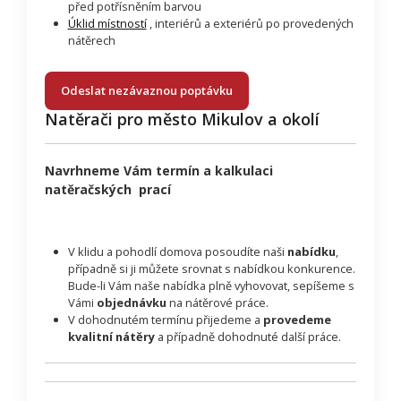
před potřísněním barvou
Úklid místností
, interiérů a exteriérů po provedených
nátěrech
Odeslat nezávaznou poptávku
Natěrači pro město Mikulov a okolí
Navrhneme Vám termín a kalkulaci
natěračských prací
V klidu a pohodlí domova posoudíte naši
nabídku
,
případně si ji můžete srovnat s nabídkou konkurence.
Bude-li Vám naše nabídka plně vyhovovat, sepíšeme s
Vámi
objednávku
na nátěrové práce.
V dohodnutém termínu přijedeme a
provedeme
kvalitní nátěry
a případně dohodnuté další práce.