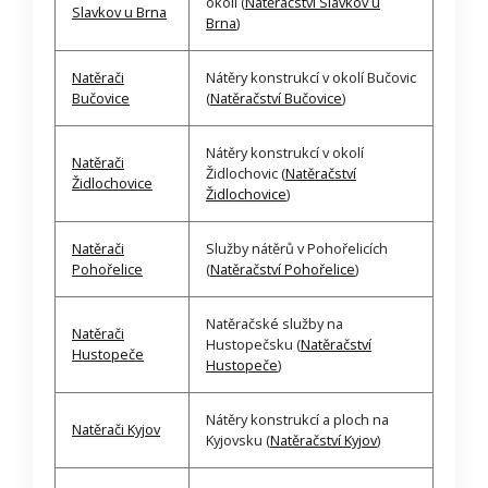
okolí (
Natěračství Slavkov u
Slavkov u Brna
Brna
)
Natěrači
Nátěry konstrukcí v okolí Bučovic
Bučovice
(
Natěračství Bučovice
)
Nátěry konstrukcí v okolí
Natěrači
Židlochovic (
Natěračství
Židlochovice
Židlochovice
)
Natěrači
Služby nátěrů v Pohořelicích
Pohořelice
(
Natěračství Pohořelice
)
Natěračské služby na
Natěrači
Hustopečsku (
Natěračství
Hustopeče
Hustopeče
)
Nátěry konstrukcí a ploch na
Natěrači Kyjov
Kyjovsku (
Natěračství Kyjov
)