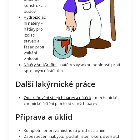
konstrukcí a
budov
Hydroizolač
ní nátěry
–
nátěry pro
izolaci
staveb a
fasád proti
vnikání
vlhkosti
Nátěry AntiGrafitti
– nátěry s vysokou odolností proti
sprejovým nástřikům
Další lakýrnické práce
Odstraňování starých barev a nátěrů
– mechanické i
chemické čištění ploch od starých barev
Příprava a úklid
Kompletní příprava místností před natíráním
Zabezpečení nábytku, podlah, stěn, oken, dveří atd