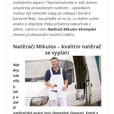
ústředního topení ? Neznehodnoťte si Váš domov
amatérsky provedeným nátěrem – výsledkem
mohou být nehezké stopy po stékající barvě a
barevné fleky. Soustřeďte se na to, co dobře umíte
anebo si dopřejte třeba příjemný odpočinek s
dětmi, zatímco Vám
Natěrači Mikulov Ekomplex
zhotoví profesionální kvalitní nátěry.
Natěrači Mikulov – kvalitní natěrač
se vyplatí
Nát
ěry,
nás
třik
y,
lak
y a
dal
ší
natěračské práce jsou řemeslné činnosti, které s