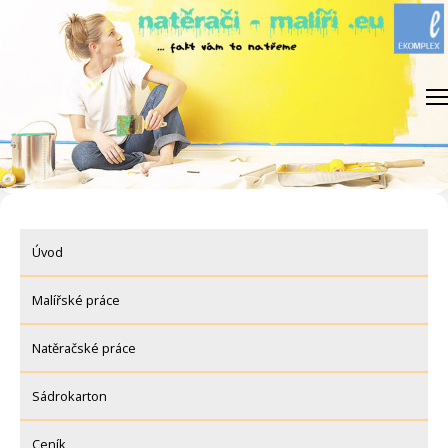
Skip
to
content
Úvod
Malířské práce
Natěračské práce
Sádrokarton
Ceník