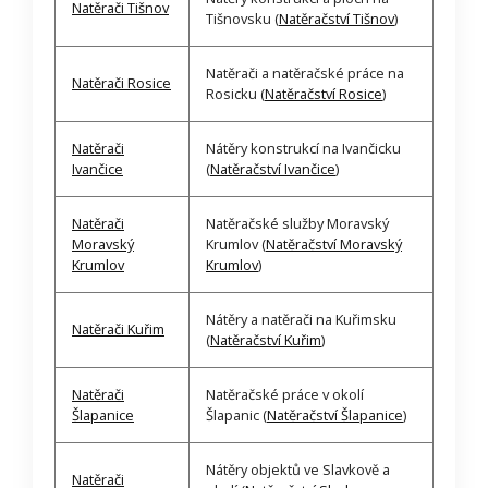
Natěrači Tišnov
Tišnovsku (
Natěračství Tišnov
)
Natěrači a natěračské práce na
Natěrači Rosice
Rosicku (
Natěračství Rosice
)
Natěrači
Nátěry konstrukcí na Ivančicku
Ivančice
(
Natěračství Ivančice
)
Natěrači
Natěračské služby Moravský
Moravský
Krumlov (
Natěračství Moravský
Krumlov
Krumlov
)
Nátěry a natěrači na Kuřimsku
Natěrači Kuřim
(
Natěračství Kuřim
)
Natěrači
Natěračské práce v okolí
Šlapanice
Šlapanic (
Natěračství Šlapanice
)
Nátěry objektů ve Slavkově a
Natěrači