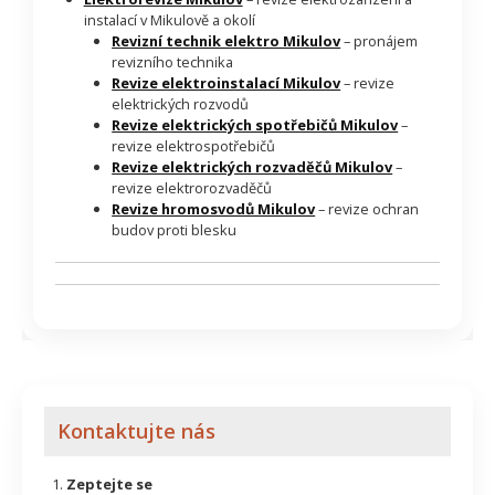
instalací v Mikulově a okolí
Revizní technik elektro Mikulov
– pronájem
revizního technika
Revize elektroinstalací Mikulov
– revize
elektrických rozvodů
Revize elektrických spotřebičů Mikulov
–
revize elektrospotřebičů
Revize elektrických rozvaděčů Mikulov
–
revize elektrorozvaděčů
Revize hromosvodů Mikulov
– revize ochran
budov proti blesku
Kontaktujte nás
Zeptejte se