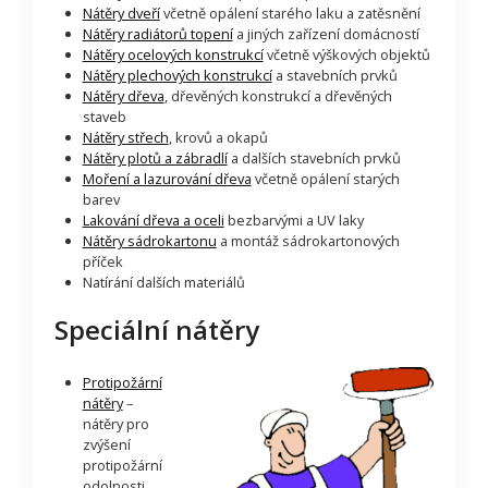
Nátěry dveří
včetně opálení starého laku a zatěsnění
Nátěry radiátorů topení
a jiných zařízení domácností
Nátěry ocelových konstrukcí
včetně výškových objektů
Nátěry plechových konstrukcí
a stavebních prvků
Nátěry dřeva
, dřevěných konstrukcí a dřevěných
staveb
Nátěry střech
, krovů a okapů
Nátěry plotů a zábradlí
a dalších stavebních prvků
Moření a lazurování dřeva
včetně opálení starých
barev
Lakování dřeva a oceli
bezbarvými a UV laky
Nátěry sádrokartonu
a montáž sádrokartonových
příček
Natírání dalších materiálů
Speciální nátěry
Protipožární
nátěry
–
nátěry pro
zvýšení
protipožární
odolnosti