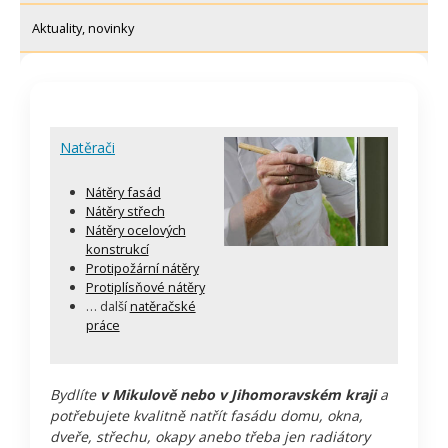
Aktuality, novinky
Natěrači
Nátěry fasád
Nátěry střech
Nátěry ocelových
konstrukcí
Protipožární nátěry
Protiplísňové nátěry
… další
natěračské
práce
Bydlíte
v Mikulově nebo v Jihomoravském kraji
a
potřebujete kvalitně natřít fasádu domu, okna,
dveře, střechu, okapy anebo třeba jen radiátory