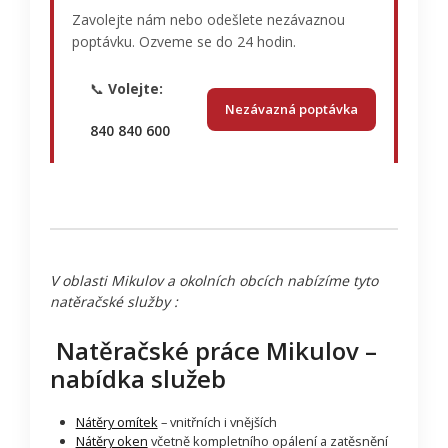
Zavolejte nám nebo odešlete nezávaznou
poptávku. Ozveme se do 24 hodin.
📞
Volejte:
Nezávazná poptávka
840 840 600
V oblasti Mikulov a okolních obcích nabízíme tyto
natěračské služby :
Natěračské práce Mikulov –
nabídka služeb
Nátěry omítek
– vnitřních i vnějších
Nátěry oken
včetně kompletního opálení a zatěsnění