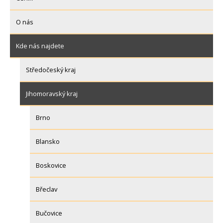
O nás
Kde nás najdete
Středočeský kraj
Jihomoravský kraj
Brno
Blansko
Boskovice
Břeclav
Bučovice