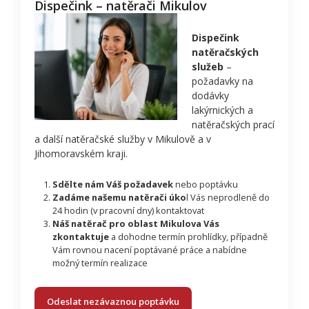
Dispečink – natěrači Mikulov
Dispečink
natěračských
služeb
–
požadavky na
dodávky
lakýrnických a
natěračských prací
a další natěračské služby v Mikulově a v
Jihomoravském kraji.
Sdělte nám Váš požadavek
nebo poptávku
Zadáme našemu natěrači úko
l Vás neprodleně do
24 hodin (v pracovní dny) kontaktovat
Náš natěrač pro oblast Mikulova Vás
zkontaktuje
a dohodne termín prohlídky, případně
Vám rovnou nacení poptávané práce a nabídne
možný termín realizace
Odeslat nezávaznou poptávku