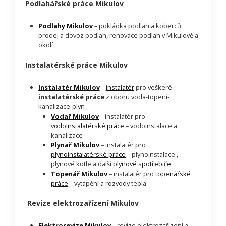
Podlahářské práce Mikulov
Podlahy Mikulov
– pokládka podlah a koberců,
prodej a dovoz podlah, renovace podlah v Mikulově a
okolí
Instalatérské práce Mikulov
Instalatér Mikulov
–
instalatér
pro veškeré
instalatérské práce
z oboru voda-topení-
kanalizace-plyn
Vodař Mikulov
– instalatér pro
vodoinstalatérské práce
– vodoinstalace a
kanalizace
Plynař Mikulov
– instalatér pro
plynoinstalatérské práce
– plynoinstalace ,
plynové kotle a další
plynové spotřebiče
Topenář Mikulov
– instalatér pro
topenářské
práce
– vytápění a rozvody tepla
Revize elektrozařízení Mikulov
Elektrorevize Mikulov
– revize elektrozařízení a