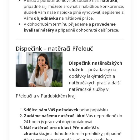
V klidu a pohodlí domova posoudíte naši
nabídku
,
případně si ji můžete srovnat s nabídkou konkurence.
Bude-li Vám naše nabídka plně vyhovovat, sepíšeme s
Vámi
objednávku
na nátěrové práce.
V dohodnutém termínu přijedeme a
provedeme
kvalitní nátěry
a případně dohodnuté další práce.
Dispečink – natěrači Přelouč
Dispečink natěračských
služeb
– požadavky na
dodávky lakýrnických a
natěračských prací a další
natěračské služby v
Přelouči a v Pardubickém kraji.
Sdělte nám Váš požadavek
nebo poptávku
Zadáme našemu natěrači úko
l Vás neprodleně do
24 hodin (v pracovní dny) kontaktovat
Náš natěrač pro oblast Přelouče Vás
zkontaktuje
a dohodne termín prohlídky, případně
Vám rovnou nacení poptávané práce a nabídne