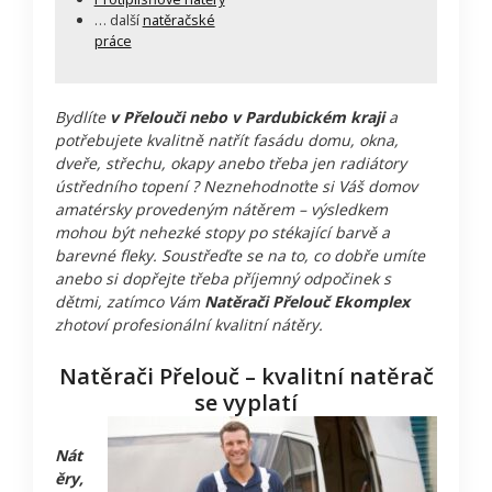
… další
natěračské
práce
Bydlíte
v Přelouči nebo v Pardubickém kraji
a
potřebujete kvalitně natřít fasádu domu, okna,
dveře, střechu, okapy anebo třeba jen radiátory
ústředního topení ? Neznehodnoťte si Váš domov
amatérsky provedeným nátěrem – výsledkem
mohou být nehezké stopy po stékající barvě a
barevné fleky. Soustřeďte se na to, co dobře umíte
anebo si dopřejte třeba příjemný odpočinek s
dětmi, zatímco Vám
Natěrači Přelouč Ekomplex
zhotoví profesionální kvalitní nátěry.
Natěrači Přelouč – kvalitní natěrač
se vyplatí
Nát
ěry,