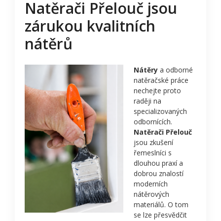
Natěrači Přelouč jsou
zárukou kvalitních
nátěrů
Nátěry
a odborné
natěračské práce
nechejte proto
raději na
specializovaných
odbornících.
Natěrači Přelouč
jsou zkušení
řemeslníci s
dlouhou praxí a
dobrou znalostí
moderních
nátěrových
materiálů. O tom
se lze přesvědčit