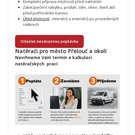
Kompletní příprava místností před natíráním
Zabezpečení nábytku, podlah, stěn, oken, dveří atd
před potřísněním barvou
Úklid místností
, interiérů a exteriérů po provedených
nátěrech
Odeslat nezávaznou poptávku
Natěrači pro město Přelouč a okolí
Navrhneme Vám termín a kalkulaci
natěračských prací