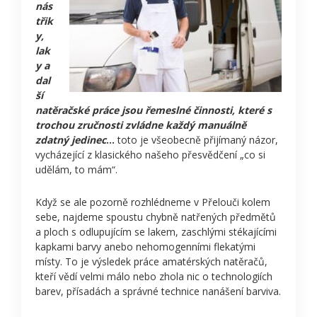
nás
třik
y,
lak
y a
dal
ší
natěračské práce jsou řemeslné činnosti, které s
trochou zručnosti zvládne každý manuálně
zdatný jedinec
…
toto je všeobecně přijímaný názor,
vycházející z klasického našeho přesvědčení „co si
udělám, to mám“.
Když se ale pozorně rozhlédneme v Přelouči kolem
sebe, najdeme spoustu chybně natřených předmětů
a ploch s odlupujícím se lakem, zaschlými stékajícími
kapkami barvy anebo nehomogenními flekatými
místy. To je výsledek práce amatérských natěračů,
kteří vědí velmi málo nebo zhola nic o technologiích
barev, přísadách a správné technice nanášení barviva.