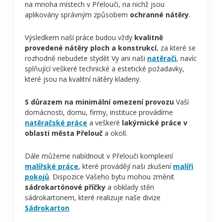
na mnoha místech v Přelouči, na nichž jsou
aplikovány správným způsobem
ochranné nátěry
.
Výsledkem naší práce budou vždy
kvalitně
provedené nátěry ploch a konstrukcí
, za které se
rozhodně nebudete stydět Vy ani naši
natěrači
, navíc
splňující veškeré technické a estetické požadavky,
které jsou na kvalitní nátěry kladeny.
S důrazem na minimální omezení provozu
Vaší
domácnosti, domu, firmy, instituce provádíme
natěračské práce
a veškeré
lakýrnické práce v
oblasti města Přelouč
a okolí.
Dále můžeme nabídnout v Přelouči komplexní
malířské práce
, které provádějí naši zkušení
malíři
pokojů
. Dispozice Vašeho bytu mohou změnit
sádrokartónové příčky
a obklady stěn
sádrokartonem, které realizuje naše divize
Sádrokarton