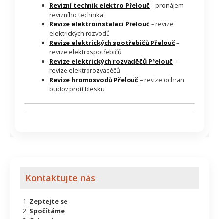
Revizní technik elektro Přelouč
– pronájem
revizního technika
Revize elektroinstalací Přelouč
– revize
elektrických rozvodů
Revize elektrických spotřebičů Přelouč
–
revize elektrospotřebičů
Revize elektrických rozvaděčů Přelouč
–
revize elektrorozvaděčů
Revize hromosvodů Přelouč
– revize ochran
budov proti blesku
Kontaktujte nás
Zeptejte se
Spočítáme