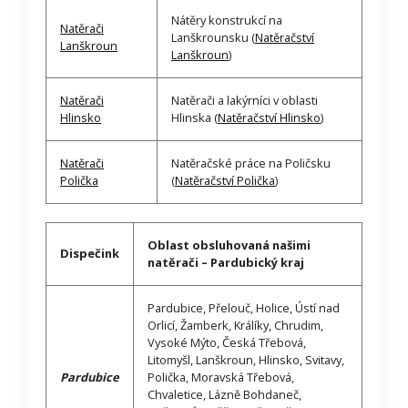
Nátěry konstrukcí na
Natěrači
Lanškrounsku (
Natěračství
Lanškroun
Lanškroun
)
Natěrači
Natěrači a lakýrníci v oblasti
Hlinsko
Hlinska (
Natěračství Hlinsko
)
Natěrači
Natěračské práce na Poličsku
Polička
(
Natěračství Polička
)
Oblast obsluhovaná našimi
Dispečink
natěrači – Pardubický kraj
Pardubice, Přelouč, Holice, Ústí nad
Orlicí, Žamberk, Králíky, Chrudim,
Vysoké Mýto, Česká Třebová,
Litomyšl, Lanškroun, Hlinsko, Svitavy,
Pardubice
Polička, Moravská Třebová,
Chvaletice, Lázně Bohdaneč,