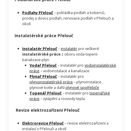
Podlahy Přelouč
– pokládka podlah a koberců,
prodej a dovoz podlah, renovace podlah v Přelouči a
okolí
Instalatérské práce Přelouč
Instalatér Přelouč
–
instalatér
pro veškeré
instalatérské práce
z oboru voda-topení-
kanalizace-plyn
Vodař Přelouč
– instalatér pro
vodoinstalatérské
práce
– vodoinstalace a kanalizace
Plynař Přelouč
– instalatér pro
plynoinstalatérské práce
– plynoinstalace ,
plynové kotle a další
plynové spotřebiče
Topenář Přelouč
– instalatér pro
topenářské
práce
– vytápění a rozvody tepla
Revize elektrozařízení Přelouč
Elektrorevize Přelouč
– revize elektrozařízení a
instalací v Přelouči a okolí