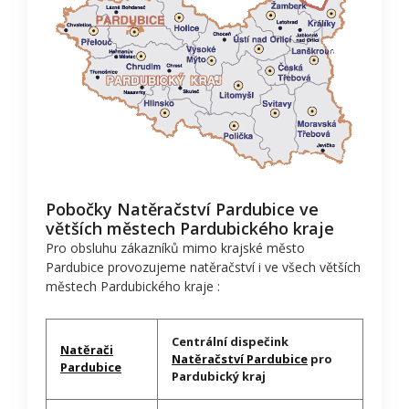
Pobočky Natěračství Pardubice ve
větších městech Pardubického kraje
Pro obsluhu zákazníků mimo krajské město
Pardubice provozujeme natěračství i ve všech větších
městech Pardubického kraje :
Centrální dispečink
Natěrači
Natěračství Pardubice
pro
Pardubice
Pardubický kraj