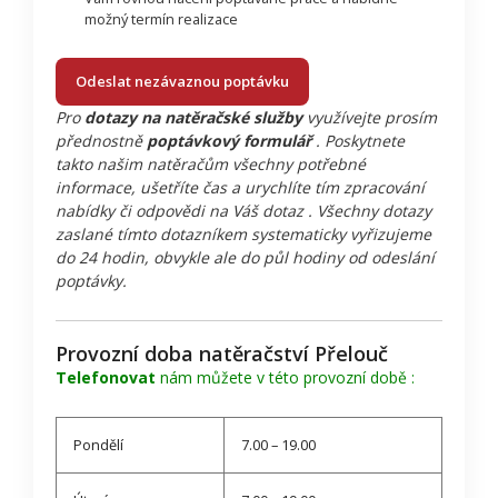
možný termín realizace
Odeslat nezávaznou poptávku
Pro
dotazy na natěračské služby
využívejte prosím
přednostně
poptávkový formulář
. Poskytnete
takto našim natěračům všechny potřebné
informace, ušetříte čas a urychlíte tím zpracování
nabídky či odpovědi na Váš dotaz . Všechny dotazy
zaslané tímto dotazníkem systematicky vyřizujeme
do 24 hodin, obvykle ale do půl hodiny od odeslání
poptávky.
Provozní doba natěračství Přelouč
Telefonovat
nám můžete v této provozní době :
Pondělí
7.00 – 19.00