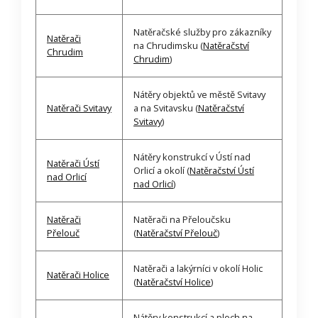
Natěračské služby pro zákazníky
Natěrači
na Chrudimsku (
Natěračství
Chrudim
Chrudim
)
Nátěry objektů ve městě Svitavy
Natěrači Svitavy
a na Svitavsku (
Natěračství
Svitavy
)
Nátěry konstrukcí v Ústí nad
Natěrači Ústí
Orlicí a okolí (
Natěračství Ústí
nad Orlicí
nad Orlicí
)
Natěrači
Natěrači na Přeloučsku
Přelouč
(
Natěračství Přelouč
)
Natěrači a lakýrníci v okolí Holic
Natěrači Holice
(
Natěračství Holice
)
Nátěry konstrukcí a ploch na