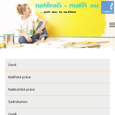
Skip
to
content
Úvod
Malířské práce
Natěračské práce
Sádrokarton
Ceník