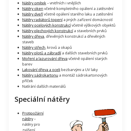
Nátěry omítek
– vnitřních i vnějších
Nátěry oken
včetně kompletního opálení a zatěsnění
Nátěry dveří
včetně opálení starého laku a zatěsnění
Nátěry radiátorů topení
a jiných zařízení domácností
Nátěry ocelových konstrukcí
včetně výškových objektů
Nátěry plechových konstrukcí
a stavebních prvků
Nátěry dřeva
, dřevěných konstrukcí a dřevěných
staveb
Nátěry střech
, krovů a okapů
Nátěry plotů a zábradlí
a dalších stavebních prvků
Moření a lazurování dřeva
včetně opálení starých
barev
Lakování dřeva a oceli
bezbarvými a UV laky
Nátěry sádrokartonu
a montáž sádrokartonových
příček
Natírání dalších materiálů
Speciální nátěry
Protipožární
nátěry
–
nátěry pro
zvýšení