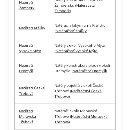
Natěrači
Žambersku (
Natěračství
Žamberk
Žamberk
)
Natěrači a lakýrníci na Kralicku
Natěrači Králíky
(
Natěračství Králíky
)
Natěrači
Nátěry v okolí Vysokého Mýta
Vysoké Mýto
(
Natěračství Vysoké Mýto
)
Natěrači
Nátěry konstrukcí a ploch v okolí
Litomyšl
Litomyšle (
Natěračství Litomyšl
)
Nátěry objektů v okolí České
Natěrači Česká
Třebové (
Natěračství Česká
Třebová
Třebová
)
Natěrači
Natěrači okolo Moravské
Moravská
Třebové (
Natěračství Moravská
Třebová
Třebová
)