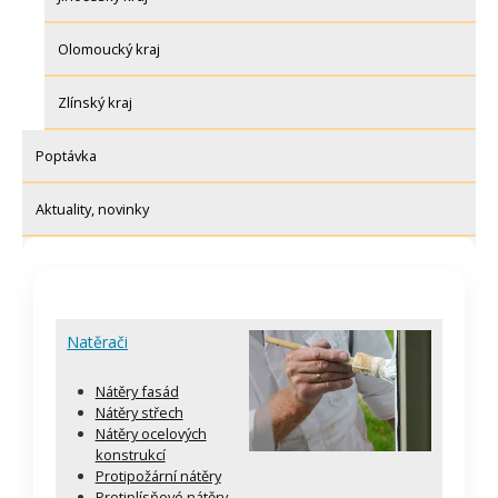
Olomoucký kraj
Zlínský kraj
Poptávka
Aktuality, novinky
Natěrači
Nátěry fasád
Nátěry střech
Nátěry ocelových
konstrukcí
Protipožární nátěry
Protiplísňové nátěry