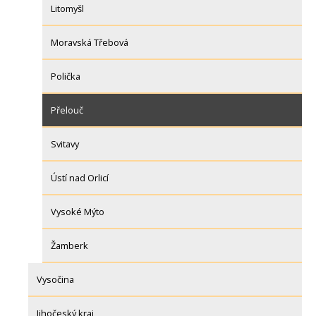
Litomyšl
Moravská Třebová
Polička
Přelouč
Svitavy
Ústí nad Orlicí
Vysoké Mýto
Žamberk
Vysočina
Jihočeský kraj