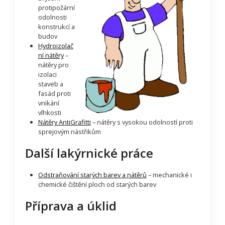
protipožární
odolnosti
konstrukcí a
budov
Hydroizolač
ní nátěry
–
nátěry pro
izolaci
staveb a
fasád proti
vnikání
vlhkosti
Nátěry AntiGrafitti
– nátěry s vysokou odolností proti
sprejovým nástřikům
Další lakýrnické práce
Odstraňování starých barev a nátěrů
– mechanické i
chemické čištění ploch od starých barev
Příprava a úklid