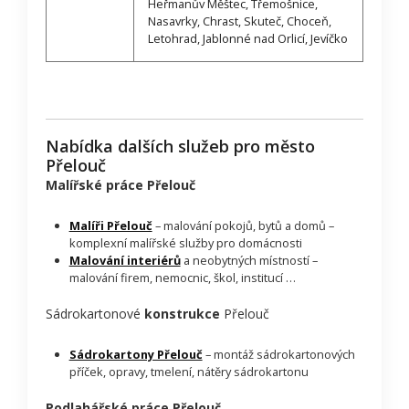
Heřmanův Měštec, Třemošnice,
Nasavrky, Chrast, Skuteč, Choceň,
Letohrad, Jablonné nad Orlicí, Jevíčko
Nabídka dalších služeb pro město
Přelouč
Malířské práce Přelouč
Malíři Přelouč
– malování pokojů, bytů a domů –
komplexní malířské služby pro domácnosti
Malování interiérů
a neobytných místností –
malování firem, nemocnic, škol, institucí …
Sádrokartonové
konstrukce
Přelouč
Sádrokartony Přelouč
– montáž sádrokartonových
příček, opravy, tmelení, nátěry sádrokartonu
Podlahářské práce Přelouč